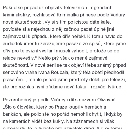
Pokud se případ už objevil v televizních Legendách
kriminalistiky, rozhlasová Kriminálka přinese podle Vaňury
nové skutečnosti: „Vy si s tím policistou dáte kafe,
povídáte si a najednou z něj začnou padat úplně jiné
zajímavosti k případu, které dřív neřekl. K tomu navíc do
audiodokumentu zařazujeme pasáže ze spisů, které jsme
dřív pro televizní vysílání museli vyhodit, protože se do
relace nevešly.“ Nešlo prý však o méně zajímavé
skutečnosti. V nové sérii se tak objeví třeba známý případ
sériového vraha Ivana Roubala, který těla obětí předhodil
prasatům. „Tenhle případ jsme před lety dělali pro televizi,
ale pro rozhlas nyní přidáme nová fakta,“ rozvádí tvůrce.
Pozoruhodný je podle Vaňury i díl s názvem Olizovač.
„Šlo o člověka, který po Praze loupil v hernách a
bankách, ale policisté ho pořád nemohli chytit, i když byl
na kamerách vidět bez kukly. Na záznamech si však
olizoval rty, to je typické pro uživatele drog. A díky tomu