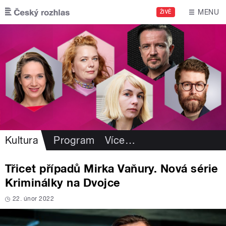
Přejít k hlavnímu obsahu
MENU
ŽIVĚ
Kultura
Program
Více
…
Třicet případů Mirka Vaňury. Nová série
Kriminálky na Dvojce
22. únor 2022