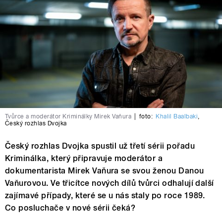
Tvůrce a moderátor Kriminálky Mirek Vaňura
|
foto:
Khalil Baalbaki
,
Český rozhlas Dvojka
Český rozhlas Dvojka spustil už třetí sérii pořadu
Kriminálka, který připravuje moderátor a
dokumentarista Mirek Vaňura se svou ženou Danou
Vaňurovou. Ve třicítce nových dílů tvůrci odhalují další
zajímavé případy, které se u nás staly po roce 1989.
Co posluchače v nové sérii čeká?