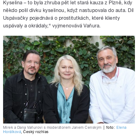
Kyselina – to byla zhruba pět let stará kauza z Plzně, kdy
někdo polil dívku kyselinou, když nastupovala do auta. Díl
Uspávačky pojednává o prostitutkách, které klienty
uspávaly a okrádaly,“ vyjmenovává Vaňura.
Mirek a Dana Vaňurovi s moderátorem Janem Čenským
|
foto:
Elena
Horálková
,
Český rozhlas