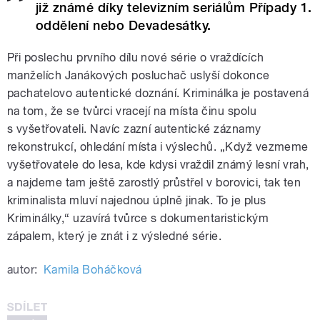
již známé díky televizním seriálům Případy 1.
oddělení nebo Devadesátky.
Při poslechu prvního dílu nové série o vraždících
manželích Janákových posluchač uslyší dokonce
pachatelovo autentické doznání. Kriminálka je postavená
na tom, že se tvůrci vracejí na místa činu spolu
s vyšetřovateli. Navíc zazní autentické záznamy
rekonstrukcí, ohledání místa i výslechů. „Když vezmeme
vyšetřovatele do lesa, kde kdysi vraždil známý lesní vrah,
a najdeme tam ještě zarostlý průstřel v borovici, tak ten
kriminalista mluví najednou úplně jinak. To je plus
Kriminálky,“ uzavírá tvůrce s dokumentaristickým
zápalem, který je znát i z výsledné série.
autor:
Kamila Boháčková