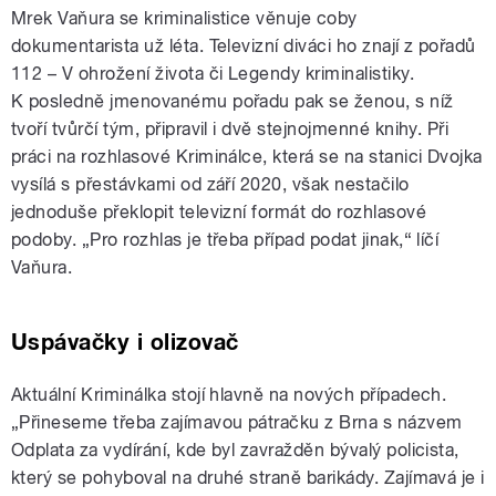
Mrek Vaňura se kriminalistice věnuje coby
dokumentarista už léta. Televizní diváci ho znají z pořadů
112 – V ohrožení života či Legendy kriminalistiky.
K posledně jmenovanému pořadu pak se ženou, s níž
tvoří tvůrčí tým, připravil i dvě stejnojmenné knihy. Při
práci na rozhlasové Kriminálce, která se na stanici Dvojka
vysílá s přestávkami od září 2020, však nestačilo
jednoduše překlopit televizní formát do rozhlasové
podoby. „Pro rozhlas je třeba případ podat jinak,“ líčí
Vaňura.
Uspávačky i olizovač
Aktuální Kriminálka stojí hlavně na nových případech.
„Přineseme třeba zajímavou pátračku z Brna s názvem
Odplata za vydírání, kde byl zavražděn bývalý policista,
který se pohyboval na druhé straně barikády. Zajímavá je i