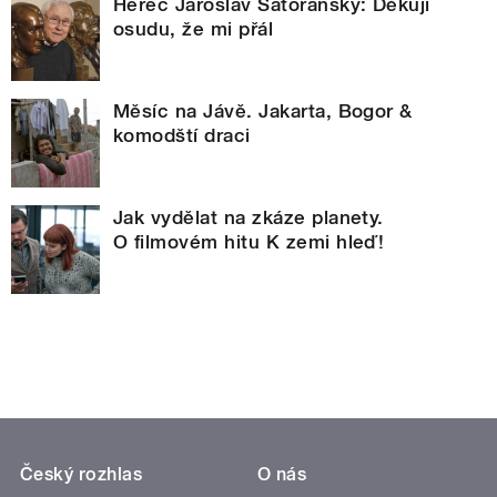
Herec Jaroslav Satoranský: Děkuji
osudu, že mi přál
Měsíc na Jávě. Jakarta, Bogor &
komodští draci
Jak vydělat na zkáze planety.
O filmovém hitu K zemi hleď!
Český rozhlas
O nás