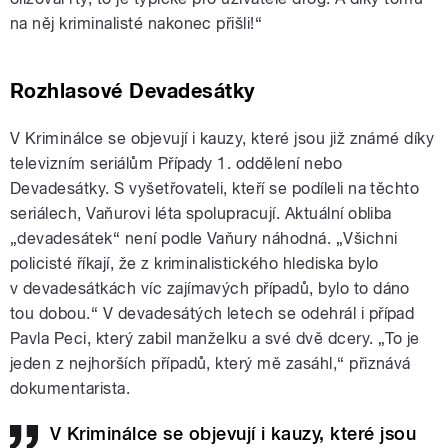
na něj kriminalisté nakonec přišli!“
Rozhlasové Devadesátky
V Kriminálce se objevují i kauzy, které jsou již známé díky
televizním seriálům Případy 1. oddělení nebo
Devadesátky. S vyšetřovateli, kteří se podíleli na těchto
seriálech, Vaňurovi léta spolupracují. Aktuální obliba
„devadesátek“ není podle Vaňury náhodná. „Všichni
policisté říkají, že z kriminalistického hlediska bylo
v devadesátkách víc zajímavých případů, bylo to dáno
tou dobou.“ V devadesátých letech se odehrál i případ
Pavla Peci, který zabil manželku a své dvě dcery. „To je
jeden z nejhorších případů, který mě zasáhl,“ přiznává
dokumentarista.
V Kriminálce se objevují i kauzy, které jsou