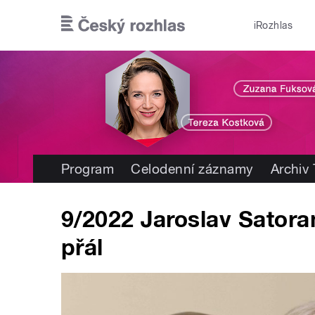
Přejít k hlavnímu obsahu
iRozhlas
Program
Celodenní záznamy
Archiv
9/2022 Jaroslav Satora
přál