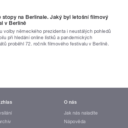
 stopy na Berlinale. Jaký byl letošní filmový
al v Berlíně
nu volby německého prezidenta i neustálých pohledů
ilu při hledání online lístků a pandemických
kátů proběhl 72. ročník filmového festivalu v Berlíně.
zhlas
O nás
ysílání
Jak nás naladíte
rchiv
Nápověda