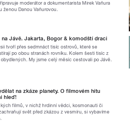
připravuje moderátor a dokumentarista Mirek Vaňura
u ženou Danou Vaňurovou.
 na Jávě. Jakarta, Bogor & komodští draci
sii tvoří přes sedmnáct tisíc ostrovů, které se
tírají po obou stranách rovníku. Kolem šesti tisíc z
e obydlených. My jsme celý měsíc cestovali po Jávě.
ydělat na zkáze planety. O filmovém hitu
i hleď!
kých filmů, v nichž hrdinní vědci, kosmonauti či
 zachraňují svět před zkázou z vesmíru, si vybavíme
.