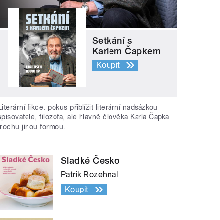
Setkání s
Karlem Čapkem
Koupit
Literární fikce, pokus přiblížit literární nadsázkou
spisovatele, filozofa, ale hlavně člověka Karla Čapka
trochu jinou formou.
Sladké Česko
Patrik Rozehnal
Koupit