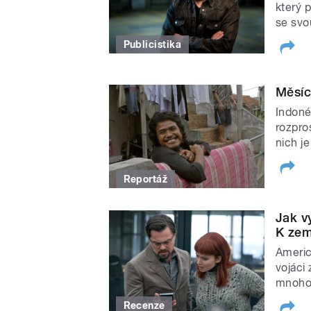
který 
se svo
Publicistika
Měsíc
Indoné
rozpros
nich j
Reportáž
Jak v
K zem
Americ
vojáci
mnoho
Recenze