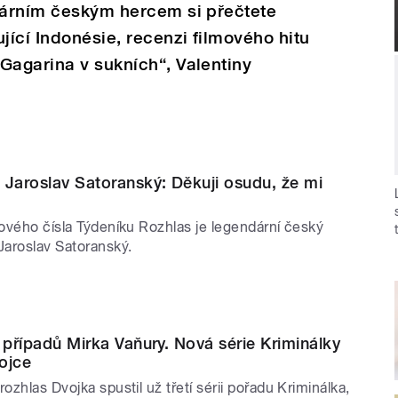
ndárním českým hercem si přečtete
jící Indonésie, recenzi filmového hitu
Gagarina v sukních“, Valentiny
 Jaroslav Satoranský: Děkuji osudu, že mi
nového čísla Týdeníku Rozhlas je legendární český
Jaroslav Satoranský.
t případů Mirka Vaňury. Nová série Kriminálky
ojce
ozhlas Dvojka spustil už třetí sérii pořadu Kriminálka,