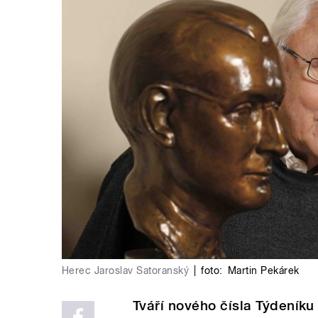
Herec Jaroslav Satoranský
|
foto:
Martin Pekárek
Tváří nového čísla Týdeníku