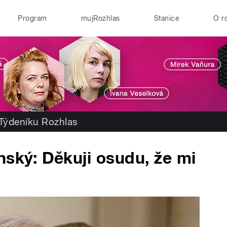
Program
mujRozhlas
Stanice
O r
 Týdeníku Rozhlas
nský: Děkuji osudu, že mi