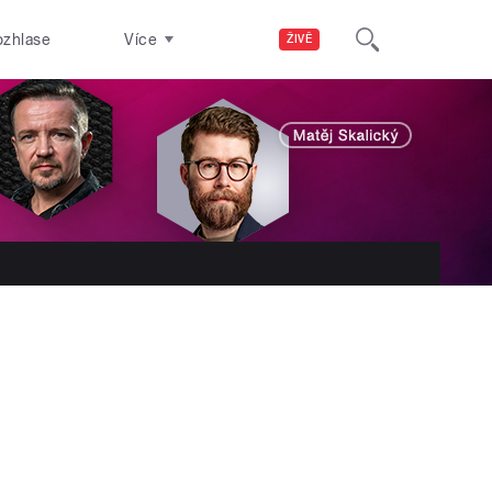
ozhlase
Více
ŽIVĚ