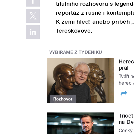
titulního rozhovoru s lege
reportáž z rušné i kontemplu
K zemi hleď! anebo příběh „
Těreškovové.
VYBÍRÁME Z TÝDENÍKU
Herec
přál
Tváří 
herec 
Rozhovor
Třice
na Dv
Český r