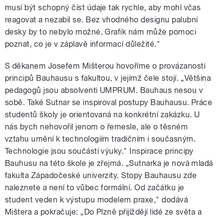
musí být schopný číst údaje tak rychle, aby mohl včas
reagovat a nezabil se. Bez vhodného designu palubní
desky by to nebylo možné. Grafik nám může pomoci
poznat, co je v záplavě informací důležité."
S děkanem Josefem Mišterou hovoříme o provázanosti
principů Bauhausu s fakultou, v jejímž čele stojí. „Většina
pedagogů jsou absolventi UMPRUM. Bauhaus nesou v
sobě. Také Sutnar se inspiroval postupy Bauhausu. Práce
studentů školy je orientovaná na konkrétní zakázku. U
nás bych nehovořil jenom o řemesle, ale o těsném
vztahu umění k technologiím tradičním i současným.
Technologie jsou součástí výuky." Inspirace principy
Bauhusu na této škole je zřejmá. „Sutnarka je nová mladá
fakulta Západočeské univerzity. Stopy Bauhausu zde
naleznete a není to vůbec formální. Od začátku je
student veden k výstupu modelem praxe," dodává
Mištera a pokračuje: „Do Plzně přijíždějí lidé ze světa a