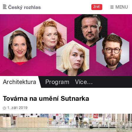
Přejít k hlavnímu obsahu
MENU
ŽIVĚ
Architektura
Program
Více
…
Továrna na umění Sutnarka
1. září 2019