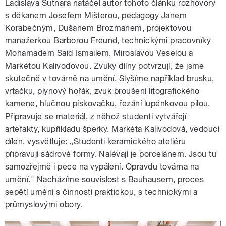
Ladislava Sutnara natáčel autor tohoto článku rozhovory
s děkanem Josefem Mišterou, pedagogy Janem
Korabečným, Dušanem Brozmanem, projektovou
manažerkou Barborou Freund, technickými pracovníky
Mohamadem Said Ismailem, Miroslavou Veselou a
Markétou Kalivodovou. Zvuky dílny potvrzují, že jsme
skutečně v továrně na umění. Slyšíme například brusku,
vrtačku, plynový hořák, zvuk broušení litografického
kamene, hlučnou pískovačku, řezání lupénkovou pilou.
Připravuje se materiál, z něhož studenti vytvářejí
artefakty, kupříkladu šperky. Markéta Kalivodová, vedoucí
dílen, vysvětluje: „Studenti keramického ateliéru
připravují sádrové formy. Nalévají je porcelánem. Jsou tu
samozřejmě i pece na vypálení. Opravdu továrna na
umění." Nacházíme souvislost s Bauhausem, proces
sepětí umění s činností praktickou, s technickými a
průmyslovými obory.