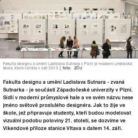
Fakulta designu a umění Ladislava Sutnara v Plzni je moderní umělecká
škola, která vznikla v září 2013
|
foto:
ZČU
Fakulta designu a umění Ladislava Sutnara - zvaná
Sutnarka - je součástí Západočeské univerzity v Plzni.
Sídlí v moderní průmyslové hale a ve svém názvu nese
jméno světově proslulého designéra. Jak to žije ve
škole, jež připravuje studenty, kteří budou modelovat
vizuální podobu poloviny 21. století, se dozvíme ve
Víkendové příloze stanice Vltava s datem 14. září.