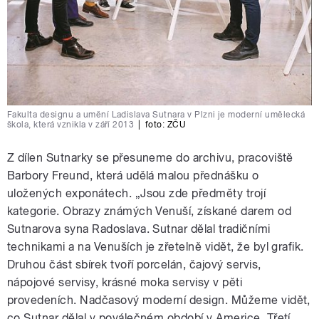
Fakulta designu a umění Ladislava Sutnara v Plzni je moderní umělecká
škola, která vznikla v září 2013
|
foto:
ZČU
Z dílen Sutnarky se přesuneme do archivu, pracoviště
Barbory Freund, která udělá malou přednášku o
uložených exponátech. „Jsou zde předměty trojí
kategorie. Obrazy známých Venuší, získané darem od
Sutnarova syna Radoslava. Sutnar dělal tradičními
technikami a na Venuších je zřetelně vidět, že byl grafik.
Druhou část sbírek tvoří porcelán, čajový servis,
nápojové servisy, krásné moka servisy v pěti
provedeních. Nadčasový moderní design. Můžeme vidět,
co Sutnar dělal v poválečném období v Americe. Třetí