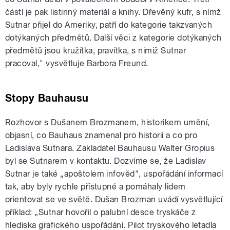
částí je pak listinný materiál a knihy. Dřevěný kufr, s nímž
Sutnar přijel do Ameriky, patří do kategorie takzvaných
dotýkaných předmětů. Další věci z kategorie dotýkaných
předmětů jsou kružítka, pravítka, s nimiž Sutnar
pracoval," vysvětluje Barbora Freund.
Stopy Bauhausu
Rozhovor s Dušanem Brozmanem, historikem umění,
objasní, co Bauhaus znamenal pro historii a co pro
Ladislava Sutnara. Zakladatel Bauhausu Walter Gropius
byl se Sutnarem v kontaktu. Dozvíme se, že Ladislav
Sutnar je také „apoštolem infověd", uspořádání informací
tak, aby byly rychle přístupné a pomáhaly lidem
orientovat se ve světě. Dušan Brozman uvádí vysvětlující
příklad: „Sutnar hovořil o palubní desce tryskáče z
hlediska grafického uspořádání. Pilot tryskového letadla