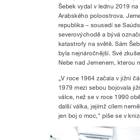
Šebek vydal v lednu 2019 na m
Arabského poloostrova. Jeme
republika – sousedí se Saúd
severovýchodě a bývá označo
katastrofy na světě. Sám Šeb
byla nejnáročnější. Své zkuše
Nebe nad Jemenem, kterou ne
„V roce 1964 začala v jižní č
1979 mezi sebou bojovala již
válce, než se v roce 1990 obě
další válka, jejímž cílem nem
jen boj o moc," píše se v kniz