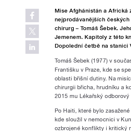
Mise Afghánistán a Africká
nejprodávanějších českých a
chirurg – Tomáš Šebek. Jeh
Jemenem. Kapitoly z této kn
Dopolední četbě na stanici 
Tomáš Šebek (1977) v souča
Františku v Praze, kde se spe
oblasti břišní dutiny. Na mis
chirurgii břicha, hrudníku a k
2015 mu Lékařský odborový k
Po Haiti, které bylo zasažen
kde sloužil v nemocnici v Ku
ozbrojené konflikty i kritick