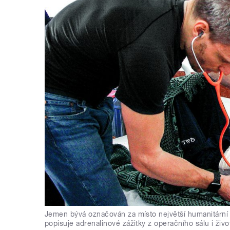
Jemen bývá označován za místo největší humanitární 
popisuje adrenalinové zážitky z operačního sálu i živ