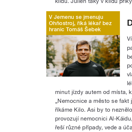
klidu. Julien taky v klidu přik
V Jemenu se jmenuju
D
Ohňostroj, říká lékař bez
hranic Tomáš Šebek
V
p
b
p
v
l
minut jízdy autem od místa, 
„Nemocnice a město se fakt jm
říkáme Kilo. Asi by to nezně
provozují nemocnici Al-Káidu
řeší různé případy, vede a úč