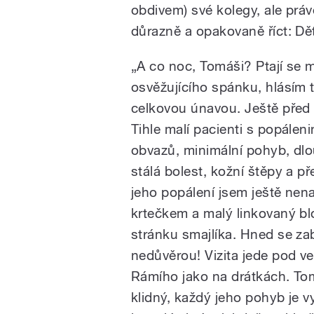
obdivem) své kolegy, ale pr
důrazně a opakovaně říct: Dět
„A co noc, Tomáši? Ptají se m
osvěžujícího spánku, hlásím 
celkovou únavou. Ještě před
Tihle malí pacienti s popálen
obvazů, minimální pohyb, dlo
stálá bolest, kožní štěpy a 
jeho popálení jsem ještě nen
krtečkem a malý linkovaný bl
stránku smajlíka. Hned se za
nedůvěrou! Vizita jede pod v
Rámího jako na drátkách. Tomu
klidný, každý jeho pohyb je v