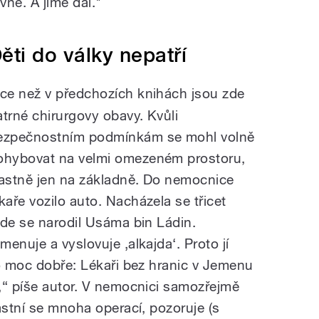
ývne. A jíme dál."
ěti do války nepatří
íce než v předchozích knihách jsou zde
atrné chirurgovy obavy. Kvůli
ezpečnostním podmínkám se mohl volně
ohybovat na velmi omezeném prostoru,
lastně jen na základně. Do nemocnice
ékaře vozilo auto. Nacházela se třicet
kde se narodil Usáma bin Ládin.
enuje a vyslovuje ‚alkajda‘. Proto jí
lo moc dobře: Lékaři bez hranic v Jemenu
,“ píše autor. V nemocnici samozřejmě
astní se mnoha operací, pozoruje (s