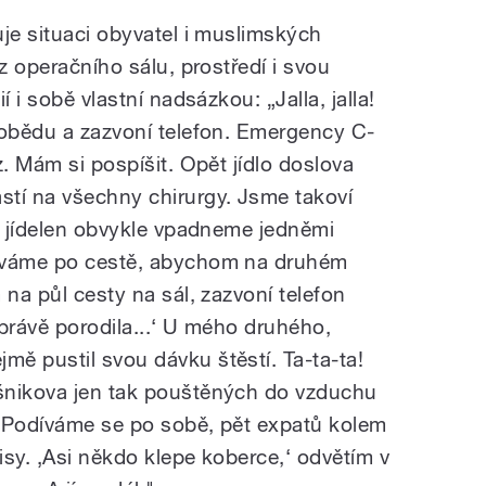
je situaci obyvatel i muslimských
z operačního sálu, prostředí i svou
í i sobě vlastní nadsázkou: „Jalla, jalla!
 obědu a zazvoní telefon. Emergency C-
z. Mám si pospíšit. Opět jídlo doslova
tí na všechny chirurgy. Jsme takoví
ch jídelen obvykle vpadneme jedněmi
sáváme po cestě, abychom na druhém
 na půl cesty na sál, zazvoní telefon
právě porodila...‘ U mého druhého,
ě pustil svou dávku štěstí. Ta-ta-ta!
šnikova jen tak pouštěných do vzduchu
. Podíváme se po sobě, pět expatů kolem
aisy. ‚Asi někdo klepe koberce,‘ odvětím v