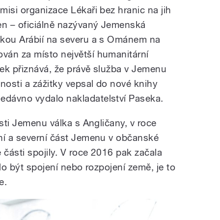
isi organizace Lékaři bez hranic na jih
n – oficiálně nazývaný Jemenská
skou Arábií na severu a s Ománem na
ván za místo největší humanitární
ek přiznává, že právě služba v Jemenu
nosti a zážitky vepsal do nové knihy
dávno vydalo nakladatelství Paseka.
ásti Jemenu válka s Angličany, v roce
ní a severní část Jemenu v občanské
 části spojily. V roce 2016 pak začala
ělo být spojení nebo rozpojení země, je to
e.