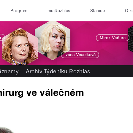
Program
mujRozhlas
Stanice
O r
záznamy
Archiv Týdeníku Rozhlas
irurg ve válečném