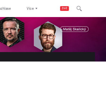
ozhlase
Více
ŽIVĚ