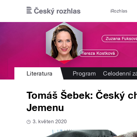
Přejít k hlavnímu obsahu
iRozhlas
Literatura
Program
Celodenní 
Tomáš Šebek: Český ch
Jemenu
3. květen 2020