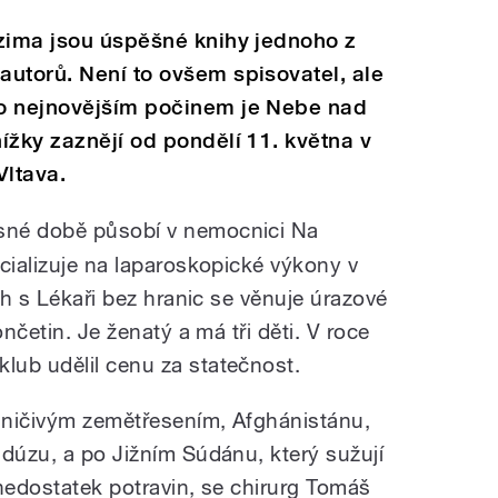
 zima jsou úspěšné knihy jednoho z
utorů. Není to ovšem spisovatel, ale
o nejnovějším počinem je Nebe nad
ížky zaznějí od pondělí 11. května v
Vltava.
sné době působí v nemocnici Na
cializuje na laparoskopické výkony v
ích s Lékaři bez hranic se věnuje úrazové
ončetin. Je ženatý a má tři děti. V roce
lub udělil cenu za statečnost.
é ničivým zemětřesením, Afghánistánu,
ndúzu, a po Jižním Súdánu, který sužují
ý nedostatek potravin, se chirurg Tomáš