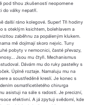
ávě pod tíhou zkušeností neopomene
i do války nepatří.
ě další ráno kolegové. Super! Tři hodiny
to s oteklým ksichtem, bolehlavem a
 vizitou zaběhnu za popáleným klukem.
inama mě dojímají skoro nejvíc. Tuny
uhé pobyty v nemocnici, časté převazy,
přenosy... Jsou mu čtyři. Mechanismus
astudoval. Dávám mu do ruky pastelky s
oček. Úplně roztaje. Namaluju mu na
bere a soustředěně kreslí. Je konec s
edením osmatřicetiletého chirurga
 asistuji na sále s radostí. Je precizní,
ysoce efektivní. A já zpytuji svědomí, kde