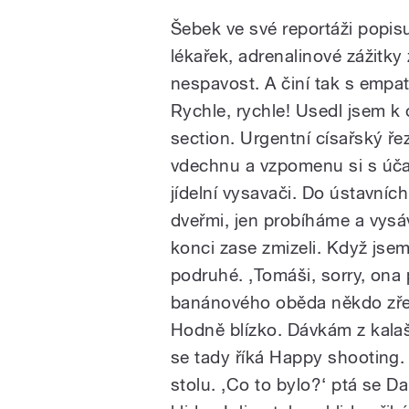
Šebek ve své reportáži popisu
lékařek, adrenalinové zážitky 
nespavost. A činí tak s empati
Rychle, rychle! Usedl jsem k
section. Urgentní císařský ře
vdechnu a vzpomenu si s účas
jídelní vysavači. Do ústavní
dveřmi, jen probíháme a vy
konci zase zmizeli. Když jsem
podruhé. ‚Tomáši, sorry, ona 
banánového oběda někdo zřejm
Hodně blízko. Dávkám z kala
se tady říká Happy shooting
stolu. ‚Co to bylo?‘ ptá se D