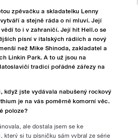
tou zpěvačku a skladatelku Lenny
vytváří a stejně ráda o ní mluví. Její
ědí to i v zahraničí. Její hit Hell.o se
jších písní v italských rádiích a nový
 menší než Mike Shinoda, zakladatel a
h Linkin Park. A to už jsou na
atoslavičí tradicí pořádné zářezy na
i, když jste vydávala nabušený rockový
ithium je na vás poměrně komorní věc.
né poloze?
ánovala, ale dostala jsem se ke
který si tu písničku sám vybral ze série