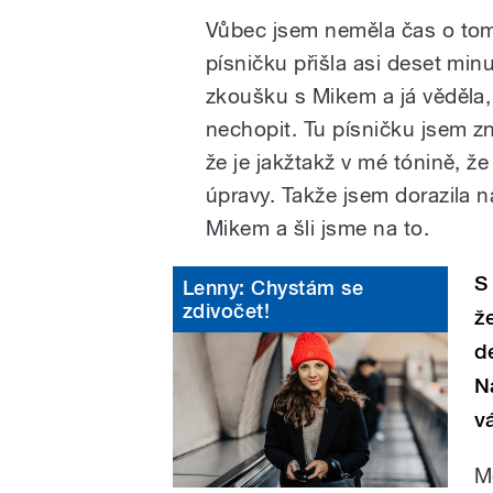
Vůbec jsem neměla čas o tom
písničku přišla asi deset m
zkoušku s Mikem a já věděla, ž
nechopit. Tu písničku jsem zn
že je jakžtakž v mé tónině, ž
úpravy. Takže jsem dorazila 
Mikem a šli jsme na to.
S
Lenny: Chystám se
zdivočet!
ž
d
N
v
M