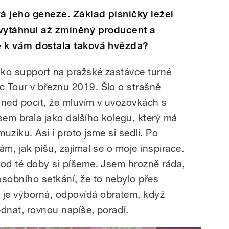
vá jeho geneze. Základ písničky ležel
o vytáhnul až zmíněný producent a
se k vám dostala taková hvězda?
jako support na pražské zastávce turné
 Tour v březnu 2019. Šlo o strašně
hned pocit, že mluvím v uvozovkách s
em brala jako dalšího kolegu, který má
uziku. Asi i proto jsme si sedli. Po
ám, jak píšu, zajímal se o moje inspirace.
 od té doby si píšeme. Jsem hrozně ráda,
osobního setkání, že to nebylo přes
je výborná, odpovídá obratem, když
ednat, rovnou napíše, poradí.