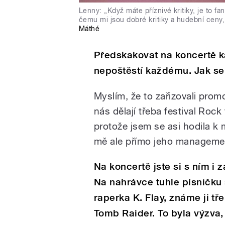
Lenny: „Když máte příznivé kritiky, je to fa
čemu mi jsou dobré kritiky a hudební ceny,
Máthé
Předskakovat na koncertě k
nepoštěstí každému. Jak se
Myslím, že to zařizovali promot
nás dělají třeba festival Rock
protože jsem se asi hodila k 
mě ale přímo jeho manageme
Na koncertě jste si s ním i 
Na nahrávce tuhle písničku
raperka K. Flay, známe ji tř
Tomb Raider. To byla výzva,