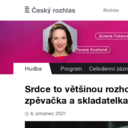
Přejít k hlavnímu obsahu
iRozhlas
Hudba
Program
Celodenní záz
Srdce to většinou rozh
zpěvačka a skladatelk
6. prosinec 2021