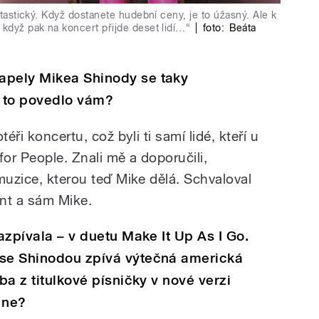
ntastický. Když dostanete hudební ceny, je to úžasný. Ale k
 když pak na koncert přijde deset lidí…“
|
foto:
Beáta
apely Mikea Shinody se taky
 to povedlo vám?
éři koncertu, což byli ti samí lidé, kteří u
 for People. Znali mě a doporučili,
muzice, kterou teď Mike dělá. Schvaloval
nt a sám Mike.
zazpívala – v duetu Make It Up As I Go.
 se Shinodou zpívá výtečná americká
eba z titulkové písničky v nové verzi
 ne?