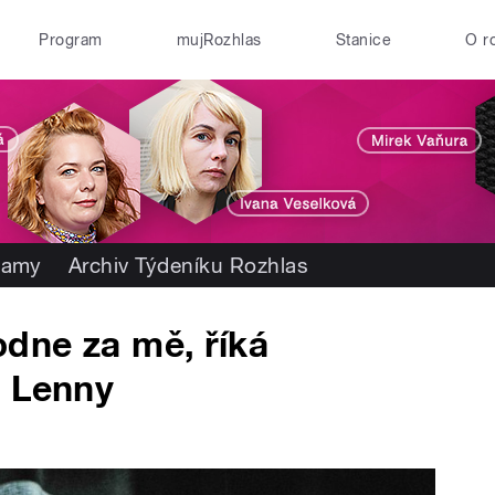
Program
mujRozhlas
Stanice
O r
namy
Archiv Týdeníku Rozhlas
odne za mě, říká
a Lenny