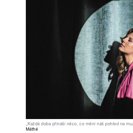
„Každá doba přináší něco, co mění náš pohled na muz
Máthé