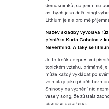
demosnímků, co jsem mu posl
asi bych jako další singl vyb
Lithium je ale pro mě příjem
Název skladby vyvolává růz
písnička Kurta Cobaina z ku
Nevermind. A taky se lithiu
Je to trošku depresivní písni
toxickém vztahu, primárně je te
může každý vykládat po svém
vnímala ji jako příběh bezmo
Shinody na vyznění nic nezměn
veselý song, že zůstala zacho
písničce obsažena.