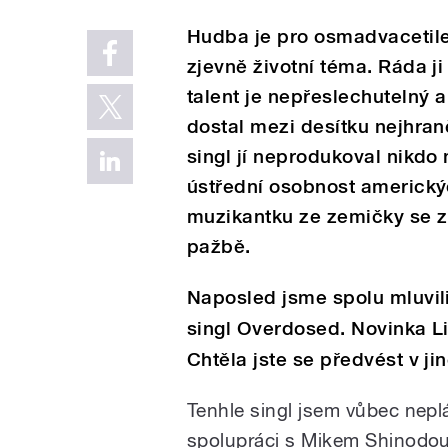
Hudba je pro osmadvacetile
zjevně životní téma. Ráda ji 
talent je nepřeslechutelný a v
dostal mezi desítku nejhraně
singl jí neprodukoval nikdo
ústřední osobnost americkýc
muzikantku ze zemičky se zl
pažbě.
Naposled jsme spolu mluvil
singl Overdosed. Novinka L
Chtěla jste se předvést v ji
Tenhle singl jsem vůbec nepl
spolupráci s Mikem Shinodou, 