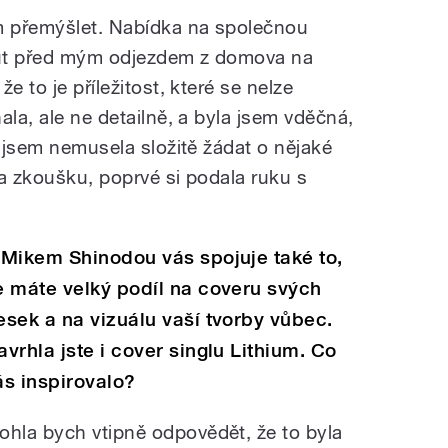
 přemýšlet. Nabídka na společnou
inut před mým odjezdem z domova na
e to je příležitost, které se nelze
ala, ale ne detailně, a byla jsem vděčná,
e jsem nemusela složitě žádat o nějaké
na zkoušku, poprvé si podala ruku s
 Mikem Shinodou vás spojuje také to,
e máte velký podíl na coveru svých
esek a na vizuálu vaší tvorby vůbec.
avrhla jste i cover singlu Lithium. Co
ás inspirovalo?
ohla bych vtipně odpovědět, že to byla