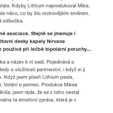
ala. Kdyby Lithium neprodukoval Mike,
rala něco, co by šlo rockovějším směrem.
ná odbočka.
né asociace. Stejně se jmenuje i
ltovní desky kapely Nirvana
m používá při léčbě bipolární poruchy…
čka a název k ní sedí. Pojednává o
dy o složitosti partnerství, i když si ji
. Když jsem píseň Lithium psala,
ci. Volání o pomoc. Produkce Mikea
ila, jsem ráda, že se z toho nestal
vána ta emotivní zpráva, která je v