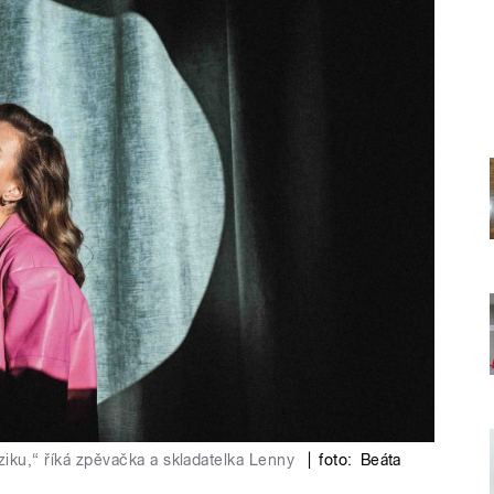
iku,“ říká zpěvačka a skladatelka Lenny
|
foto:
Beáta