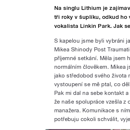
Na singlu Lithium je zajíma
tři roky v šuplíku, odkud h
vokalista Linkin Park. Jak 
S kapelou jsme byli vybráni 
Mikea Shinody Post Traumatic
příjemné setkání. Měla jsem 
normálním člověkem. Mikea js
jako středobod svého života m
vystoupení se mě ptal, co děl
Pak mi dal na sebe kontakt a
že naše spolupráce vzešla z 
manažera. Komunikace s ním 
potřebuju cokoli schválit, vyj