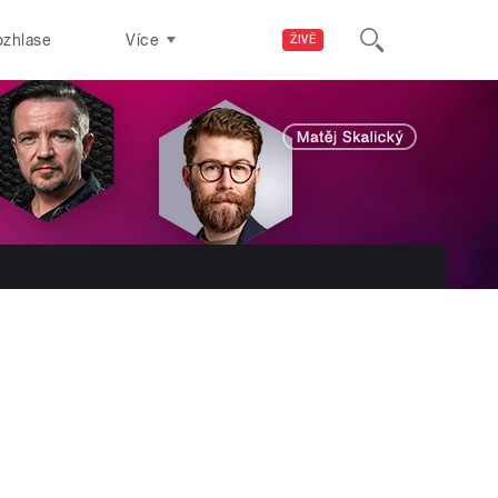
ozhlase
Více
ŽIVĚ