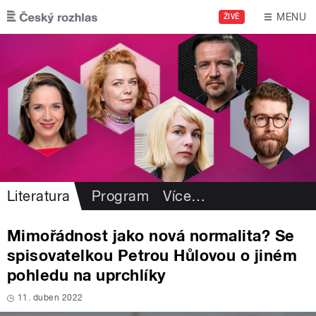
Přejít k hlavnímu obsahu
MENU
ŽIVĚ
Literatura
Program
Více
…
Mimořádnost jako nová normalita? Se
spisovatelkou Petrou Hůlovou o jiném
pohledu na uprchlíky
11. duben 2022