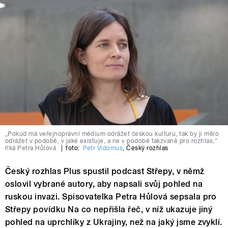
„Pokud má veřejnoprávní médium odrážet českou kulturu, tak by ji mělo
odrážet v podobě, v jaké existuje, a ne v podobě takzvaně pro rozhlas,“
říká Petra Hůlová
|
foto:
Petr Vidomus
,
Český rozhlas
Český rozhlas Plus spustil podcast Střepy, v němž
oslovil vybrané autory, aby napsali svůj pohled na
ruskou invazi. Spisovatelka Petra Hůlová sepsala pro
Střepy povídku Na co nepřišla řeč, v níž ukazuje jiný
pohled na uprchlíky z Ukrajiny, než na jaký jsme zvyklí.