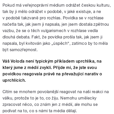
Pokud má veřejnoprávní médium odrážet českou kulturu,
tak by ji mělo odrážet v podobě, v jaké existuje, a ne
v podobě takzvaně pro rozhlas. Povídka se v rozhlase
načetla tak, jak jsem ji napsala, jen jsem dostala zpětnou
vazbu, že se o těch vulgarismech v rozhlase vedla
dlouhá debata. Fakt, že povídka prošla tak, jak jsem ji
napsala, byl kvitován jako „úspěch“, zatímco by to měla
být samozřejmost.
Váš Voloďa není typickým příkladem uprchlíka, na
který jsme z médií zvyklí. Přijde mi, že jste svou
povídkou reagovala právě na převažující narativ o
uprchlících.
Cítím se mnohem povolanější reagovat na naši reakci na
válku, protože to je to, co žiju. Nemohu umělecky
zpracovat něco, co znám jen z médií, ale mohu se
podívat na to, co s námi ta média dělají.