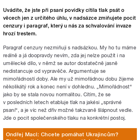
Uvádíte, že jste při psaní povídky cítila tlak psát o
věcech jen z určitého úhlu, v nadsázce zmiňujete pocit
cenzury i paragraf, který u nás za schvalování invaze
hrozí trestem.
Paragraf cenzury nezmiňuji s nadsázkou. My ho tu máme
reálně a já doopravdy nevím, zda jej nelze použít i na
umělecké dílo, v němž se autor dostatečně jasně
nedistancuje od vypravěče. Argumentuje se
mimořádností doby. Ale my už mimořádnou dobu žijeme
několikátý rok a konec není v dohlednu. „Mimořádnost“
jako by se stala novou normalitou. Cítím, že se
v posledních letech etabluje tlak na jakési „správné
psaní“, a je víc než dřív možné takzvaně šlápnout vedle.
Jde o pocit společenského tlaku na konkrétní postoj.
Ondřej Macl: Chcete pomáhat Ukrajincům?