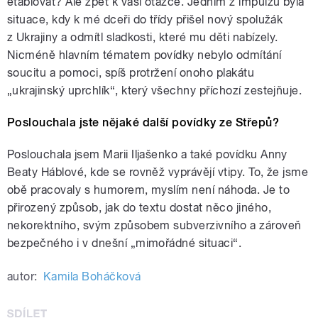
etablovat? Ale zpět k vaší otázce. Jedním z impulzů byla
situace, kdy k mé dceři do třídy přišel nový spolužák
z Ukrajiny a odmítl sladkosti, které mu děti nabízely.
Nicméně hlavním tématem povídky nebylo odmítání
soucitu a pomoci, spíš protržení onoho plakátu
„ukrajinský uprchlík“, který všechny příchozí zestejňuje.
Poslouchala jste nějaké další povídky ze Střepů?
Poslouchala jsem Marii Iljašenko a také povídku Anny
Beaty Háblové, kde se rovněž vyprávějí vtipy. To, že jsme
obě pracovaly s humorem, myslím není náhoda. Je to
přirozený způsob, jak do textu dostat něco jiného,
nekorektního, svým způsobem subverzivního a zároveň
bezpečného i v dnešní „mimořádné situaci“.
autor:
Kamila Boháčková