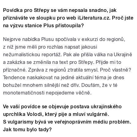
Povídka pro Střepy se vám nepsala snadno, jak
přiznáváte ve sloupku pro web iLiteratura.cz. Proč jste
na výzvu stanice Plus přistoupila?
Nejprve nabídka Plusu spočívala v exkurzi do regionů,
z níž jsme měli pro rozhlas napsat jakousi
nežurnalistickou reportáž. Pak ale přišla válka na Ukrajině
a zakázka se změnila na text pro Střepy. Přijde mi to
příznačné. Zpráva z regionů ztratila smysl. Proč vlastně?
Tendence naskakovat na jediné aktuální téma je dnes
bohužel mnohem silnější než dřív. Doufám, že v té
monotematičnosti nepojedeme věčně.
Ve vaší povídce se objevuje postava ukrajinského
uprchlíka Volodi, který pije a mluví vulgárně.
S vulgarismy bývá ve veřejnoprávním médiu problém.
Jak tomu bylo tady?