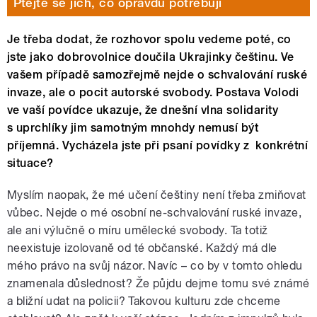
Ptejte se jich, co opravdu potřebují
Je třeba dodat, že rozhovor spolu vedeme poté, co
jste jako dobrovolnice doučila Ukrajinky češtinu. Ve
vašem případě samozřejmě nejde o schvalování ruské
invaze, ale o pocit autorské svobody. Postava Volodi
ve vaší povídce ukazuje, že dnešní vlna solidarity
s uprchlíky jim samotným mnohdy nemusí být
příjemná. Vycházela jste při psaní povídky z konkrétní
situace?
Myslím naopak, že mé učení češtiny není třeba zmiňovat
vůbec. Nejde o mé osobní ne-schvalování ruské invaze,
ale ani výlučně o míru umělecké svobody. Ta totiž
neexistuje izolovaně od té občanské. Každý má dle
mého právo na svůj názor. Navíc – co by v tomto ohledu
znamenala důslednost? Že půjdu dejme tomu své známé
a bližní udat na policii? Takovou kulturu zde chceme