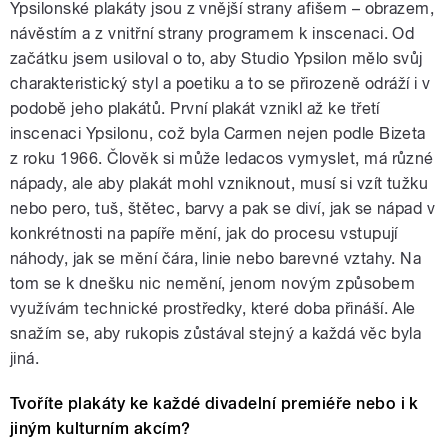
Ypsilonské plakáty jsou z vnější strany afišem – obrazem,
návěstím a z vnitřní strany programem k inscenaci. Od
začátku jsem usiloval o to, aby Studio Ypsilon mělo svůj
charakteristický styl a poetiku a to se přirozeně odráží i v
podobě jeho plakátů. První plakát vznikl až ke třetí
inscenaci Ypsilonu, což byla Carmen nejen podle Bizeta
z roku 1966. Člověk si může ledacos vymyslet, má různé
nápady, ale aby plakát mohl vzniknout, musí si vzít tužku
nebo pero, tuš, štětec, barvy a pak se diví, jak se nápad v
konkrétnosti na papíře mění, jak do procesu vstupují
náhody, jak se mění čára, linie nebo barevné vztahy. Na
tom se k dnešku nic nemění, jenom novým způsobem
využívám technické prostředky, které doba přináší. Ale
snažím se, aby rukopis zůstával stejný a každá věc byla
jiná.
Tvoříte plakáty ke každé divadelní premiéře nebo i k
jiným kulturním akcím?