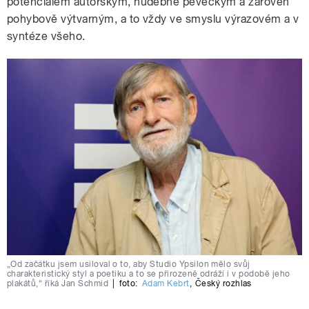
potenciálem autorským, hudebně pěveckým a zároveň
pohybově výtvarným, a to vždy ve smyslu výrazovém a v
syntéze všeho.
„Od začátku jsem usiloval o to, aby Studio Ypsilon mělo svůj
charakteristický styl a poetiku a to se přirozeně odráží i v podobě jeho
plakátů,“ říká Jan Schmid
|
foto:
Adam Kebrt
,
Český rozhlas