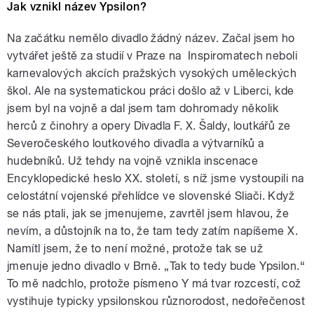
Jak vznikl název Ypsilon?
Na začátku nemělo divadlo žádný název. Začal jsem ho
vytvářet ještě za studií v Praze na Inspiromatech neboli
karnevalových akcích pražských vysokých uměleckých
škol. Ale na systematickou práci došlo až v Liberci, kde
jsem byl na vojně a dal jsem tam dohromady několik
herců z činohry a opery Divadla F. X. Šaldy, loutkářů ze
Severočeského loutkového divadla a výtvarníků a
hudebníků. Už tehdy na vojně vznikla inscenace
Encyklopedické heslo XX. století, s níž jsme vystoupili na
celostátní vojenské přehlídce ve slovenské Sliači. Když
se nás ptali, jak se jmenujeme, zavrtěl jsem hlavou, že
nevím, a důstojník na to, že tam tedy zatím napíšeme X.
Namítl jsem, že to není možné, protože tak se už
jmenuje jedno divadlo v Brně. „Tak to tedy bude Ypsilon.“
To mě nadchlo, protože písmeno Y má tvar rozcestí, což
vystihuje typicky ypsilonskou různorodost, nedořečenost