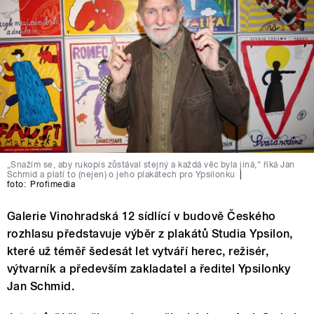
„Snažím se, aby rukopis zůstával stejný a každá věc byla jiná,“ říká Jan
Schmid a platí to (nejen) o jeho plakátech pro Ypsilonku
|
foto:
Profimedia
Galerie Vinohradská 12 sídlící v budově Českého
rozhlasu představuje výběr z plakátů Studia Ypsilon,
které už téměř šedesát let vytváří herec, režisér,
výtvarník a především zakladatel a ředitel Ypsilonky
Jan Schmid.