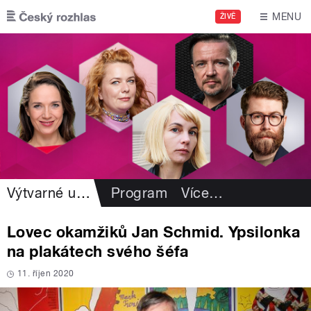
Přejít k hlavnímu obsahu
MENU
ŽIVĚ
Výtvarné umění
Program
Více
…
Lovec okamžiků Jan Schmid. Ypsilonka
na plakátech svého šéfa
11. říjen 2020