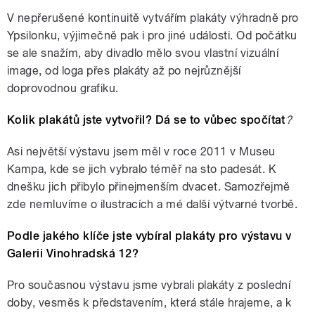
V nepřerušené kontinuitě vytvářím plakáty výhradně pro
Ypsilonku, výjimečně pak i pro jiné události. Od počátku
se ale snažím, aby divadlo mělo svou vlastní vizuální
image, od loga přes plakáty až po nejrůznější
doprovodnou grafiku.
Kolik plakátů jste vytvořil? Dá se to vůbec spočítat
?
Asi největší výstavu jsem měl v roce 2011 v Museu
Kampa, kde se jich vybralo téměř na sto padesát. K
dnešku jich přibylo přinejmenším dvacet. Samozřejmě
zde nemluvíme o ilustracích a mé další výtvarné tvorbě.
Podle jakého klíče jste vybíral plakáty pro výstavu v
Galerii Vinohradská 12?
Pro současnou výstavu jsme vybrali plakáty z poslední
doby, vesměs k představením, která stále hrajeme, a k