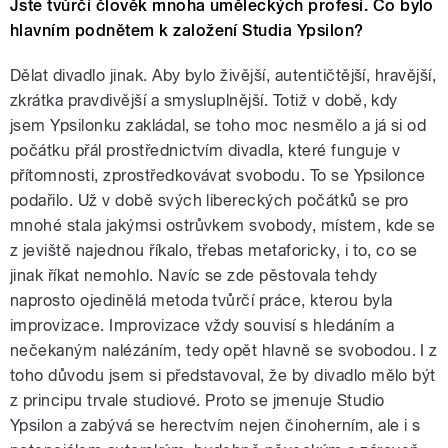
Jste tvůrčí člověk mnoha uměleckých profesí. Co bylo
hlavním podnětem k založení Studia Ypsilon?
Dělat divadlo jinak. Aby bylo živější, autentičtější, hravější,
zkrátka pravdivější a smysluplnější. Totiž v době, kdy
jsem Ypsilonku zakládal, se toho moc nesmělo a já si od
počátku přál prostřednictvím divadla, které funguje v
přítomnosti, zprostředkovávat svobodu. To se Ypsilonce
podařilo. Už v době svých libereckých počátků se pro
mnohé stala jakýmsi ostrůvkem svobody, místem, kde se
z jeviště najednou říkalo, třebas metaforicky, i to, co se
jinak říkat nemohlo. Navíc se zde pěstovala tehdy
naprosto ojedinělá metoda tvůrčí práce, kterou byla
improvizace. Improvizace vždy souvisí s hledáním a
nečekaným nalézáním, tedy opět hlavně se svobodou. I z
toho důvodu jsem si představoval, že by divadlo mělo být
z principu trvale studiové. Proto se jmenuje Studio
Ypsilon a zabývá se herectvím nejen činoherním, ale i s