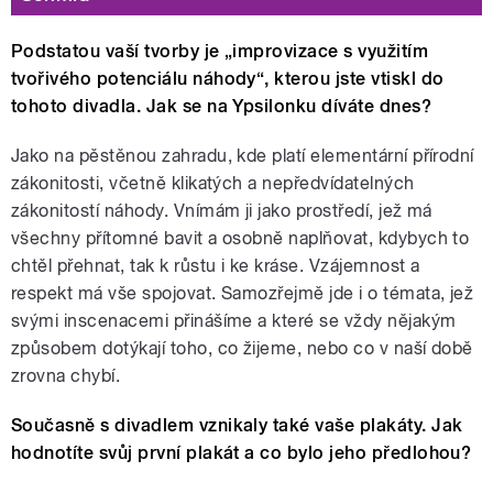
Podstatou vaší tvorby je „improvizace s využitím
tvořivého potenciálu náhody“, kterou jste vtiskl do
tohoto divadla. Jak se na Ypsilonku díváte dnes?
Jako na pěstěnou zahradu, kde platí elementární přírodní
zákonitosti, včetně klikatých a nepředvídatelných
zákonitostí náhody. Vnímám ji jako prostředí, jež má
všechny přítomné bavit a osobně naplňovat, kdybych to
chtěl přehnat, tak k růstu i ke kráse. Vzájemnost a
respekt má vše spojovat. Samozřejmě jde i o témata, jež
svými inscenacemi přinášíme a které se vždy nějakým
způsobem dotýkají toho, co žijeme, nebo co v naší době
zrovna chybí.
Současně s divadlem vznikaly také vaše plakáty. Jak
hodnotíte svůj první plakát a co bylo jeho předlohou?