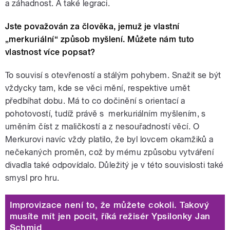
a záhadnost. A také legraci.
Jste považován za člověka, jemuž je vlastní
„merkuriální“ způsob myšlení. Můžete nám tuto
vlastnost více popsat?
To souvisí s otevřeností a stálým pohybem. Snažit se být
vždycky tam, kde se věci mění, respektive umět
předbíhat dobu. Má to co dočinění s orientací a
pohotovostí, tudíž právě s merkuriálním myšlením, s
uměním číst z maličkostí a z nesouřadností věcí. O
Merkurovi navíc vždy platilo, že byl lovcem okamžiků a
nečekaných proměn, což by mému způsobu vytváření
divadla také odpovídalo. Důležitý je v této souvislosti také
smysl pro hru.
Improvizace není to, že můžete cokoli. Takový
musíte mít jen pocit, říká režisér Ypsilonky Jan
Schmid