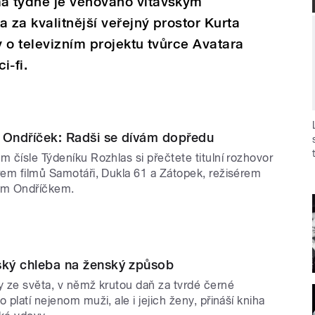
a týdne je věnováno vltavským
za kvalitnější veřejný prostor Kurta
 o televizním projektu tvůrce Avatara
-fi.
 Ondříček: Radši se dívám dopředu
m čísle Týdeníku Rozhlas si přečtete titulní rozhovor
rem filmů Samotáři, Dukla 61 a Zátopek, režisérem
em Ondříčkem.
ský chleba na ženský způsob
y ze světa, v němž krutou daň za tvrdé černé
 platí nejenom muži, ale i jejich ženy, přináší kniha