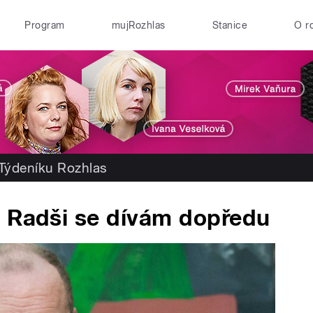
Program
mujRozhlas
Stanice
O r
 Týdeníku Rozhlas
: Radši se dívám dopředu