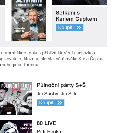
Setkání s
Karlem Čapkem
Koupit
Literární fikce, pokus přiblížit literární nadsázkou
spisovatele, filozofa, ale hlavně člověka Karla Čapka
trochu jinou formou.
Půlnoční párty S+Š
Jiří Suchý, Jiří Šlitr
Koupit
80 LIVE
Petr Hapka