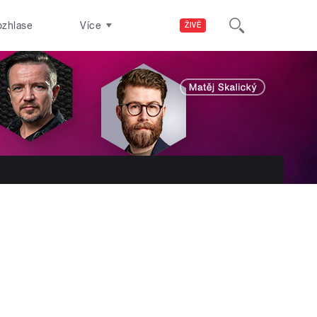
ozhlase
Více
ŽIVĚ