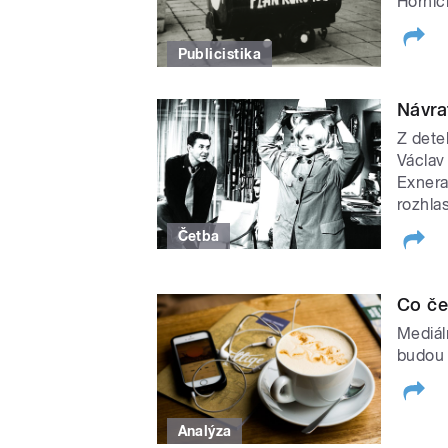
Hornic
Publicistika
Návra
Z dete
Václav
Exnera
rozhla
Četba
Co če
Mediál
budou 
Analýza