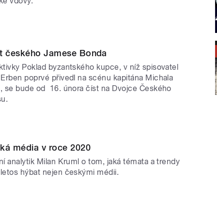
ké vdovy.
t českého Jamese Bonda
ktivky Poklad byzantského kupce, v níž spisovatel
 Erben poprvé přivedl na scénu kapitána Michala
, se bude od 16. února číst na Dvojce Českého
su.
ká média v roce 2020
ní analytik Milan Kruml o tom, jaká témata a trendy
letos hýbat nejen českými médii.