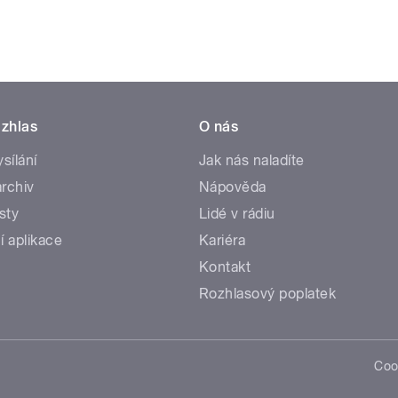
zhlas
O nás
ysílání
Jak nás naladíte
rchiv
Nápověda
sty
Lidé v rádiu
í aplikace
Kariéra
Kontakt
Rozhlasový poplatek
Coo