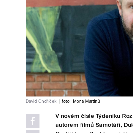
David Ondříček
|
foto:
Mona Martinů
V novém čísle Týdeníku Rozhl
autorem filmů Samotáři, Du