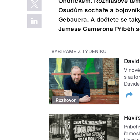
Ondříčkem. Rozhlasové tém
Osudům sochaře a bojovníka 
Gebauera. A dočtete se taky
Jamese Camerona Příběh sci
VYBÍRÁME Z TÝDENÍKU
David
V nové
s auto
David
Rozhovor
Havíř
Příběh
řemeslo