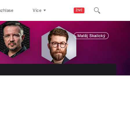
ozhlase
Více
ŽIVĚ