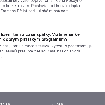
edesáti lety vyšel poprvé román Kena Keseyho
e ho z kola ven. Proslavila ho filmová adaptace
 Formana Přelet nad kukaččím hnízdem.
flixem tam a zase zpátky. Vrátíme se ke
m dobrým pirátským programům?
z nás, kteří už místo s televizí vyrostli s počítačem, je
ní seriálů přes internet součástí našich životů
.
zhlas
O nás