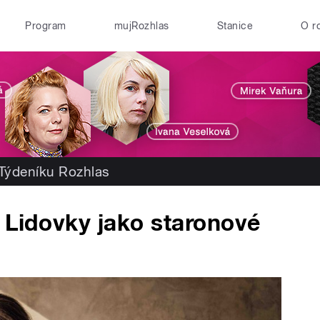
Program
mujRozhlas
Stanice
O r
 Týdeníku Rozhlas
 Lidovky jako staronové