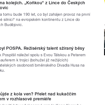
na kolejích. „Koňkou“ z Lince do Českých
ovic
na tomu bude 190 let, co byl zahájen provoz na první
é silnici“ na evropském kontinentu z Lince do
h Budějovic.
byl POSPA. Režisérský talent sžíraný běsy
 Pospíšil náležel spolu s Evou Tálskou a Peterem
uferem k trojici (bohužel již nežijících)
atelských osobností brněnského Divadla Husa na
ku.
ůjde z kola ven? Přelet nad kukaččím
em v rozhlasové premiéře