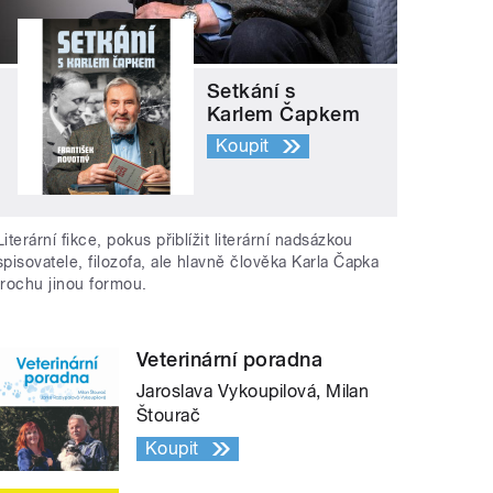
Setkání s
Karlem Čapkem
Koupit
Literární fikce, pokus přiblížit literární nadsázkou
spisovatele, filozofa, ale hlavně člověka Karla Čapka
trochu jinou formou.
Veterinární poradna
Jaroslava Vykoupilová, Milan
Štourač
Koupit