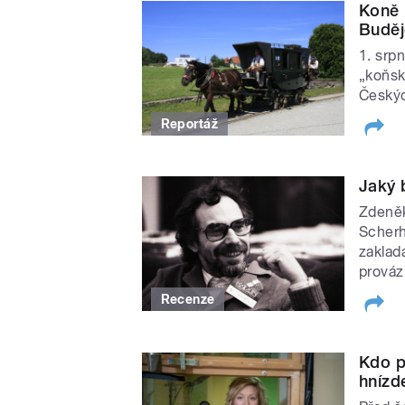
Koně 
Buděj
1. srp
„koňsk
Českýc
Reportáž
Jaký 
Zdeněk
Scherha
zaklad
prováz
Recenze
Kdo p
hnízd