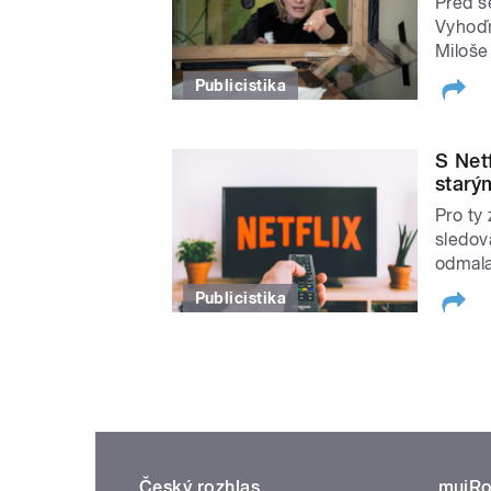
Před š
Vyhoďm
Miloše
Publicistika
S Net
starý
Pro ty 
sledová
odmala
Publicistika
Český rozhlas
mujRo