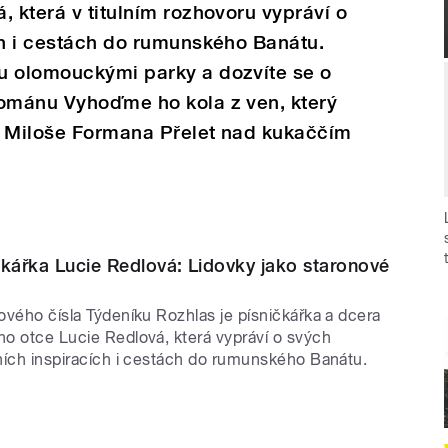
, která v titulním rozhovoru vypráví o
ch i cestách do rumunského Banátu.
u olomouckými parky a dozvíte se o
románu Vyhoďme ho kola z ven, který
e Miloše Formana Přelet nad kukaččím
čkářka Lucie Redlová: Lidovky jako staronové
nového čísla Týdeníku Rozhlas je písničkářka a dcera
ho otce Lucie Redlová, která vypráví o svých
rních inspiracích i cestách do rumunského Banátu.