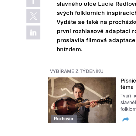
slavného otce Lucie Redlová
svých folklorních inspirací
Vydáte se také na procházk
první rozhlasové adaptaci 
proslavila filmová adaptac
hnízdem.
VYBÍRÁME Z TÝDENÍKU
Písni
téma
Tváří 
slavné
folklo
Rozhovor