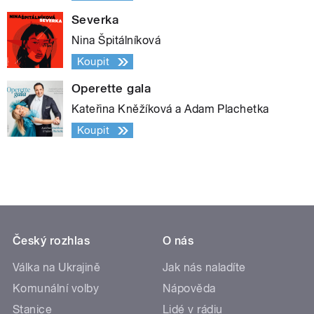
Severka
Nina Špitálníková
Koupit
Operette gala
Kateřina Kněžíková a Adam Plachetka
Koupit
Český rozhlas
O nás
Válka na Ukrajině
Jak nás naladíte
Komunální volby
Nápověda
Stanice
Lidé v rádiu