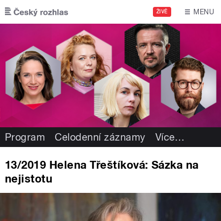
Přejít k hlavnímu obsahu
MENU
ŽIVĚ
Program
Celodenní záznamy
Více
…
13/2019 Helena Třeštíková: Sázka na
nejistotu