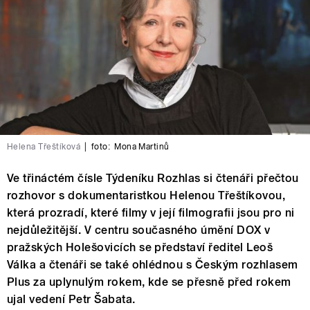
Helena Třeštíková
|
foto:
Mona Martinů
Ve třináctém čísle Týdeníku Rozhlas si čtenáři přečtou
rozhovor s dokumentaristkou Helenou Třeštíkovou,
která prozradí, které filmy v její filmografii jsou pro ni
nejdůležitější. V centru současného úmění DOX v
pražských Holešovicích se představí ředitel Leoš
Válka a čtenáři se také ohlédnou s Českým rozhlasem
Plus za uplynulým rokem, kde se přesně před rokem
ujal vedení Petr Šabata.