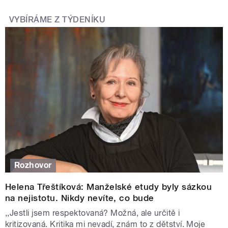
VYBÍRÁME Z TÝDENÍKU
Rozhovor
Helena Třeštíková: Manželské etudy byly sázkou
na nejistotu. Nikdy nevíte, co bude
,,Jestli jsem respektovaná? Možná, ale určitě i
kritizovaná. Kritika mi nevadí, znám to z dětství. Moje