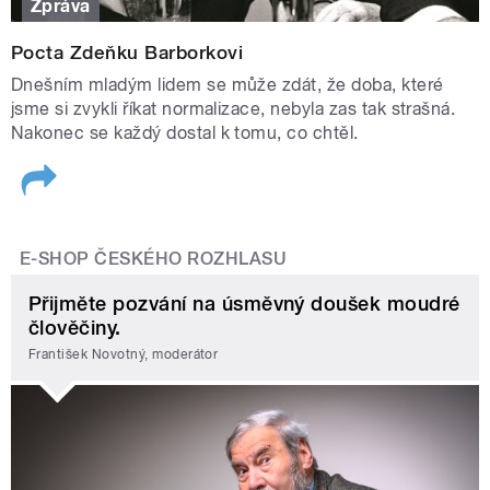
Zpráva
Pocta Zdeňku Barborkovi
Dnešním mladým lidem se může zdát, že doba, které
jsme si zvykli říkat normalizace, nebyla zas tak strašná.
Nakonec se každý dostal k tomu, co chtěl.
E-SHOP ČESKÉHO ROZHLASU
Přijměte pozvání na úsměvný doušek moudré
člověčiny.
František Novotný, moderátor