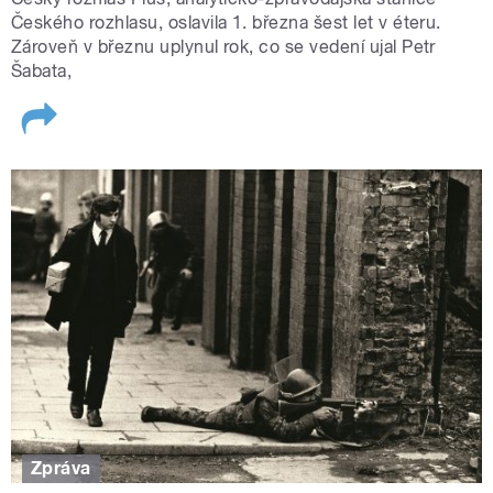
Českého rozhlasu, oslavila 1. března šest let v éteru.
Zároveň v březnu uplynul rok, co se vedení ujal Petr
Šabata,
Zpráva