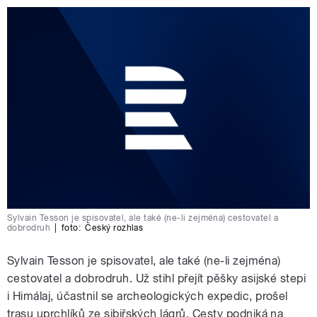
Sylvain Tesson je spisovatel, ale také (ne-li zejména) cestovatel a
dobrodruh
|
foto:
Český rozhlas
Sylvain Tesson je spisovatel, ale také (ne-li zejména)
cestovatel a dobrodruh. Už stihl přejít pěšky asijské stepi
i Himálaj, účastnil se archeologických expedic, prošel
trasu uprchlíků ze sibiřských lágrů. Cesty podniká na