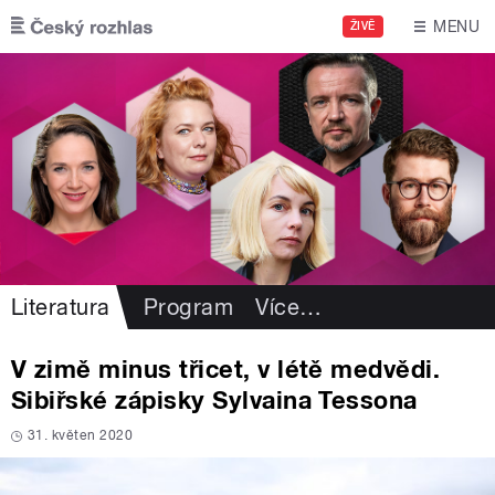
Přejít k hlavnímu obsahu
MENU
ŽIVĚ
Literatura
Program
Více
…
V zimě minus třicet, v létě medvědi.
Sibiřské zápisky Sylvaina Tessona
31. květen 2020