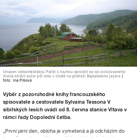
Unaven velkoměstskou Paříží s touhou oprostit se od civilizovaného
života strávil autor půl roku v chatě na pobřeží Bajkalského jezera
|
foto:
Ina Píšová
Výběr z pozoruhodné knihy francouzského
spisovatele a cestovatele Sylvaina Tessona V
sibiřských lesích uvádí od 8. června stanice Vltava v
rámci řady Dopolední četba.
„První jarní den, obloha je vymetená a já odcházím do