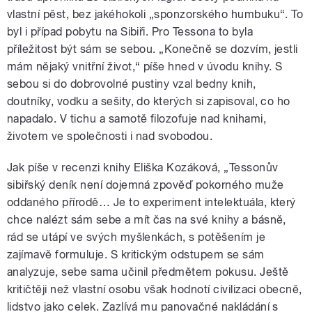
vlastní pěst, bez jakéhokoli „sponzorského humbuku“. To
byl i případ pobytu na Sibiři. Pro Tessona to byla
příležitost být sám se sebou. „Konečně se dozvím, jestli
mám nějaký vnitřní život,“ píše hned v úvodu knihy. S
sebou si do dobrovolné pustiny vzal bedny knih,
doutníky, vodku a sešity, do kterých si zapisoval, co ho
napadalo. V tichu a samotě filozofuje nad knihami,
životem ve společnosti i nad svobodou.
Jak píše v recenzi knihy Eliška Kozáková, „Tessonův
sibiřský deník není dojemná zpověď pokorného muže
oddaného přírodě… Je to experiment intelektuála, který
chce nalézt sám sebe a mít čas na své knihy a básně,
rád se utápí ve svých myšlenkách, s potěšením je
zajímavě formuluje. S kritickým odstupem se sám
analyzuje, sebe sama učinil předmětem pokusu. Ještě
kritičtěji než vlastní osobu však hodnotí civilizaci obecně,
lidstvo jako celek. Zazlívá mu panovačné nakládání s