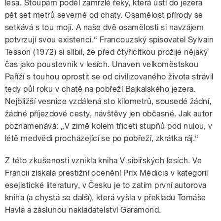
lesa. Stoupám podél zamrzlé řeky, která ústí do jezera
pět set metrů severně od chaty. Osamělost přírody se
setkává s tou mojí. A naše dvě osamělosti si navzájem
potvrzují svou existenci.“ Francouzský spisovatel Sylvain
Tesson (1972) si slíbil, že před čtyřicítkou prožije nějaký
čas jako poustevník v lesích. Unaven velkoměstskou
Paříží s touhou oprostit se od civilizovaného života strávil
tedy půl roku v chatě na pobřeží Bajkalského jezera.
Nejbližší vesnice vzdálená sto kilometrů, sousedé žádní,
žádné příjezdové cesty, návštěvy jen občasné. Jak autor
poznamenává: „V zimě kolem třiceti stupňů pod nulou, v
létě medvědi procházející se po pobřeží, zkrátka ráj.“
Z této zkušenosti vznikla kniha V sibiřských lesích. Ve
Francii získala prestižní ocenění Prix Médicis v kategorii
esejistické literatury, v Česku je to zatím první autorova
kniha (a chystá se další), která vyšla v překladu Tomáše
Havla a zásluhou nakladatelství Garamond.