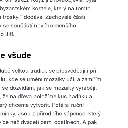
 byzantském kostele, který na tomto
ji trosky,“ dodává. Zachovalé části
ly se součástí nového menšího
 Jiří.
te všude
bě velkou tradici, se přesvědčuji i při
lu, kde se umění mozaiky učí, a zamířím
se dozvídám, jak se mozaiky vyrábějí.
, že na dřevo položíme kus hadříku a
erý chceme vytvořit. Poté si ruční
ínky. Jsou z přírodního vápence, který
více než dvaceti osmi odstínech. A pak