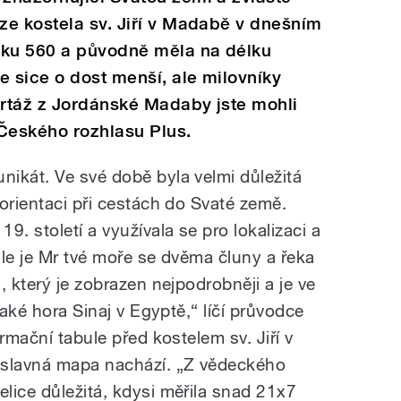
ze kostela sv. Jiří v Madabě v dnešním
oku 560 a původně měla na délku
e sice o dost menší, ale milovníky
ortáž z Jordánské Madaby jste mohli
 Českého rozhlasu Plus.
ikát. Ve své době byla velmi důležitá
orientaci při cestách do Svaté země.
9. století a využívala se pro lokalizaci a
ohle je Mr tvé moře se dvěma čluny a řeka
, který je zobrazen nejpodrobněji a je ve
také hora Sinaj v Egyptě,“ líčí průvodce
rmační tabule před kostelem sv. Jiří v
 slavná mapa nachází. „Z vědeckého
lice důležitá, kdysi měřila snad 21x7