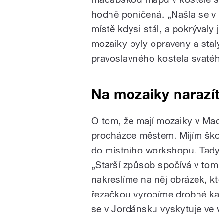
hodně poničená. „Našla se v
místě kdysi stál, a pokrývaly 
mozaiky byly opraveny a sta
pravoslavného kostela svatého
Na mozaiky narazí
O tom, že mají mozaiky v Mada
procházce městem. Míjím ško
do místního workshopu. Tady 
„Starší způsob spočívá v tom
nakreslíme na něj obrázek, kt
řezačkou vyrobíme drobné kam
se v Jordánsku vyskytuje ve 