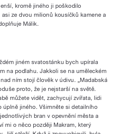
nší, kromě jiného ji poškodilo
a asi ze dvou milionů kousíčků kamene a
doplňuje Málik.
aždém jiném svatostánku bych upírala
ívám na podlahu. Jakkoli se na uměleckém
 nad ním stojí člověk v údivu. „Madabská
oduše proto, že je nejstarší na světě.
ě můžete vidět, zachycují zvířata, lidi
o úplně jiného. Všimněte si detailního
jednotlivých bran v opevnění města a
í mi o něco později Makram, který
iří střeží. Když ji znovuobjevili, byla