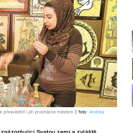
ze přesvědčit i při procházce městem
|
foto:
Andrea
znázorňující Svatou zemi a zvláště