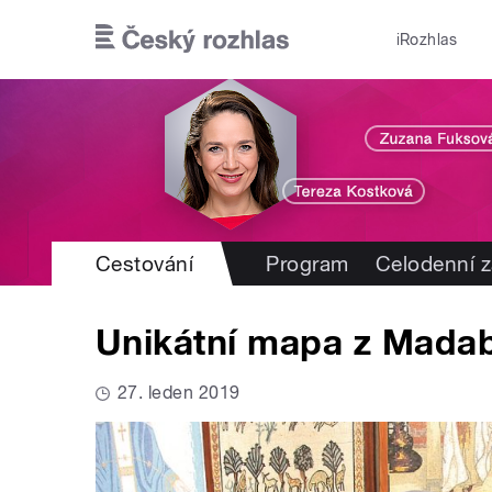
Přejít k hlavnímu obsahu
iRozhlas
Cestování
Program
Celodenní 
Unikátní mapa z Mada
27. leden 2019