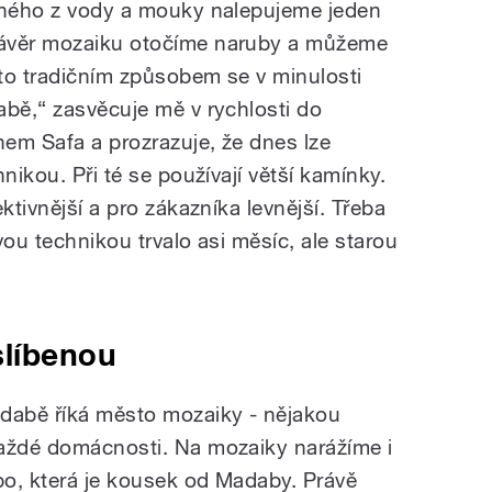
řeného z vody a mouky nalepujeme jeden
závěr mozaiku otočíme naruby a můžeme
mto tradičním způsobem se v minulosti
abě,“ zasvěcuje mě v rychlosti do
em Safa a prozrazuje, že dnes lze
nikou. Při té se používají větší kamínky.
ktivnější a pro zákazníka levnější. Třeba
vou technikou trvalo asi měsíc, ale starou
slíbenou
dabě říká město mozaiky - nějakou
každé domácnosti. Na mozaiky narážíme i
o, která je kousek od Madaby. Právě