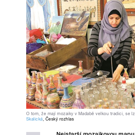
O tom, že mají mozaiky v Madabě velkou tradici, se l
Skalická
,
Český rozhlas
Nejstarší mozaikovou mapu 