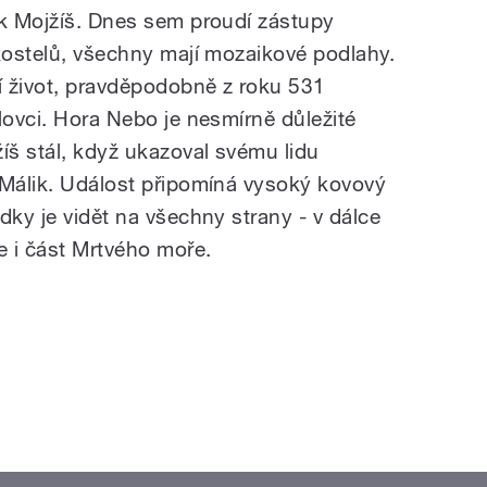
ok Mojžíš. Dnes sem proudí zástupy
 kostelů, všechny mají mozaikové podlahy.
í život, pravděpodobně z roku 531
lovci. Hora Nebo je nesmírně důležité
íš stál, když ukazoval svému lidu
 Málik. Událost připomíná vysoký kovový
dky je vidět na všechny strany - v dálce
e i část Mrtvého moře.