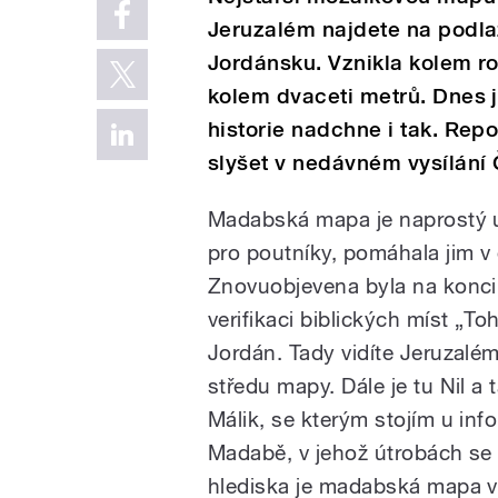
Jeruzalém najdete na podla
Jordánsku. Vznikla kolem r
kolem dvaceti metrů. Dnes j
historie nadchne i tak. Rep
slyšet v nedávném vysílání
Madabská mapa je naprostý un
pro poutníky, pomáhala jim v 
Znovuobjevena byla na konci 1
verifikaci biblických míst „T
Jordán. Tady vidíte Jeruzalém
středu mapy. Dále je tu Nil a 
Málik, se kterým stojím u info
Madabě, v jehož útrobách se
hlediska je madabská mapa ve