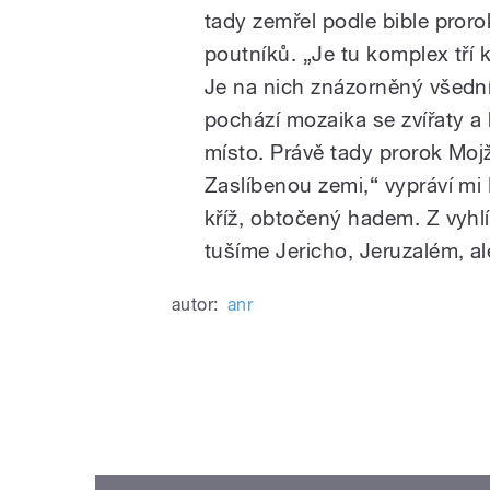
tady zemřel podle bible pror
poutníků. „Je tu komplex tří
Je na nich znázorněný všedn
pochází mozaika se zvířaty a 
místo. Právě tady prorok Mojž
Zaslíbenou zemi,“ vypráví mi
kříž, obtočený hadem. Z vyhlí
tušíme Jericho, Jeruzalém, al
autor:
anr