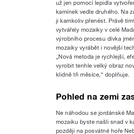
už jen pomocí lepidla vytvo
kamínek vedle druhého. Na 
ji kamkoliv přenést. Právě tí
vytvářely mozaiky v celé Mad
výrobního procesu dívka jmén
mozaiky vyrábět i novější tech
„Nová metoda je rychlejší, efe
vyrobit tenhle velký obraz no
klidně tři měsíce,“ doplňuje.
Pohled na zemi za
Ne náhodou se jordánské Ma
mozaiku byste našli snad v 
později na posvátné hoře Neb