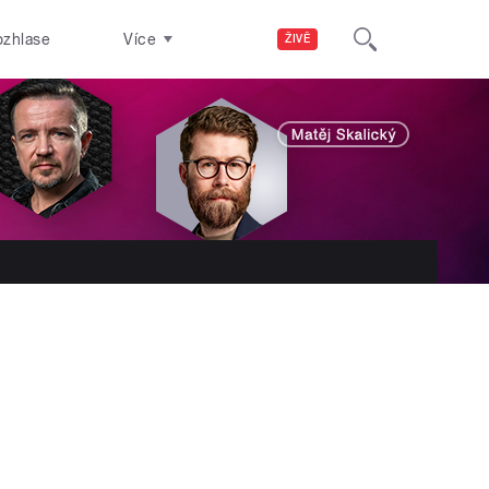
ozhlase
Více
ŽIVĚ