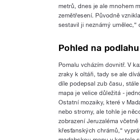
metrů, dnes je ale mnohem me
zemětřesení. Původně vznikl
sestavil ji neznámý umělec,“ 
Pohled na podlahu
Pomalu vcházím dovnitř. V k
zraky k oltáři, tady se ale d
díle podepsal zub času, stále
mapa je velice důležitá - jedn
Ostatní mozaiky, které v Madab
nebo stromy, ale tohle je něc
zobrazení Jeruzaléma včetně 
křesťanských chrámů,“ vypráv
madabskou mapu v kostele sv. J