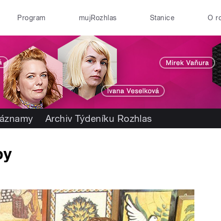
Program
mujRozhlas
Stanice
O r
záznamy
Archiv Týdeníku Rozhlas
by