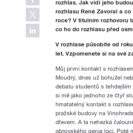
rozhlas. Jak vidí jeho budo
rozhlasu René Zavoral a co 
roce? V titulním rozhovoru 
co ho do rozhlasu před osmn
V rozhlase působíte od rok
let. Vzpomenete si na své z
Můj první kontakt s rozhlasem
Moudrý, dnes už bohužel nebo
debatu studentů s tehdejším 
si mě jako jednoho ze čtyř st
hmatatelný kontakt s rozhlase
pražské budovy na Vinohradsk
dřevem. A ta nehezká čalouně
obrovského genia loci. Poté 