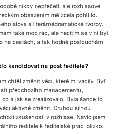
podobě nikdy nepřečetl, ale rozhlasové
reckým obsazením mě zcela pohltilo.
ho slova a literárnědramatické tvorby.
ám také moc rád, ale necítím se v ní být
o na cestách, a tak hodně poslouchám
ělo kandidovat na post ředitele?
m chtěl změnit věci, které mi vadily. Byť
ástí předchozího managementu,
co a jak se zrealizovalo. Byla šance to
věci aktivně změnit. Druhou silnou
dchozí zkušenosti v rozhlase. Navíc jsem
ního ředitele k ředitelské práci blízko.