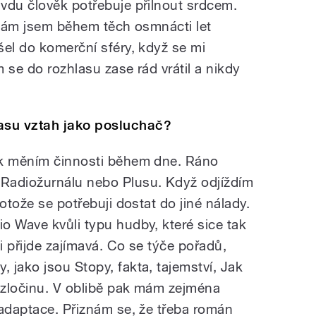
vdu člověk potřebuje přilnout srdcem.
. Sám jsem během těch osmnácti let
šel do komerční sféry, když se mi
m se do rozhlasu zase rád vrátil a nikdy
asu vztah jako posluchač?
ak měním činnosti během dne. Ráno
Radiožurnálu nebo Plusu. Když odjíždím
otože se potřebuji dostat do jiné nálady.
o Wave kvůli typu hudby, které sice tak
 přijde zajímavá. Co se týče pořadů,
 jako jsou Stopy, fakta, tajemství, Jak
e zločinu. V oblibě pak mám zejména
 adaptace. Přiznám se, že třeba román