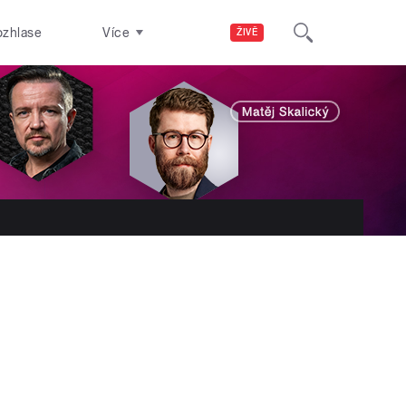
ozhlase
Více
ŽIVĚ