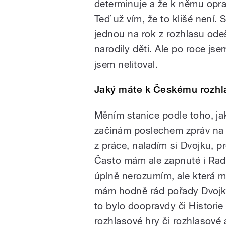
determinuje a že k němu opra
Teď už vím, že to klišé není
jednou na rok z rozhlasu ode
narodily děti. Ale po roce jse
jsem nelitoval.
Jaký máte k Českému rozhl
Měním stanice podle toho, j
začínám poslechem zpráv na 
z práce, naladím si Dvojku, pr
Často mám ale zapnuté i Radi
úplně nerozumím, ale která mi
mám hodně rád pořady Dvojky,
to bylo doopravdy či Histori
rozhlasové hry či rozhlasové