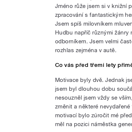
Jméno růže jsem si v knižní 
zpracování s fantastickým he
Jsem spíš milovníkem mluvené
Hudbu napříč různými žánry m
odborníkem. Jsem velmi čast
rozhlas zejména v autě.
Co vás před třemi lety přim
Motivace byly dvě. Jednak jse
jsem byl dlouhou dobu souč
nesouzněl jsem vždy se vším, 
změnit a některé nevydařené 
motivací bylo zúročit mé pře
měl na pozici náměstka generál