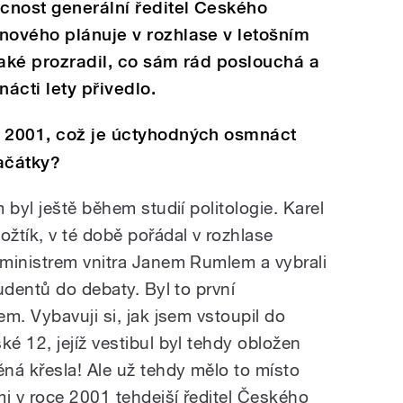
ucnost generální ředitel Českého
nového plánuje v rozhlase v letošním
také prozradil, co sám rád poslouchá a
ácti lety přivedlo.
u 2001, což je úctyhodných osmnáct
ačátky?
 byl ještě během studií politologie. Karel
žtík, v té době pořádal v rozhlase
ministrem vnitra Janem Rumlem a vybrali
udentů do debaty. Byl to první
m. Vybavuji si, jak jsem vstoupil do
é 12, jejíž vestibul byl tehdy obložen
ná křesla! Ale už tehdy mělo to místo
mi v roce 2001 tehdejší ředitel Českého