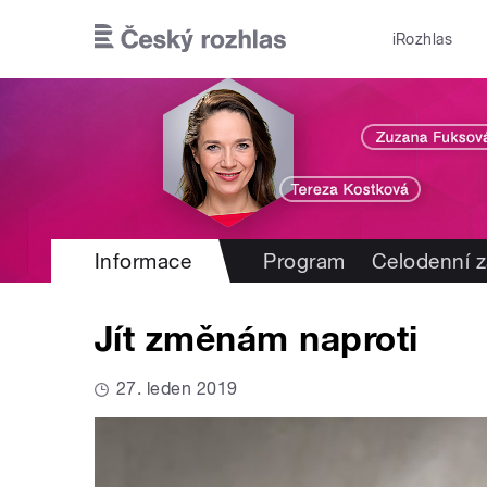
Přejít k hlavnímu obsahu
iRozhlas
Informace
Program
Celodenní 
Jít změnám naproti
27. leden 2019