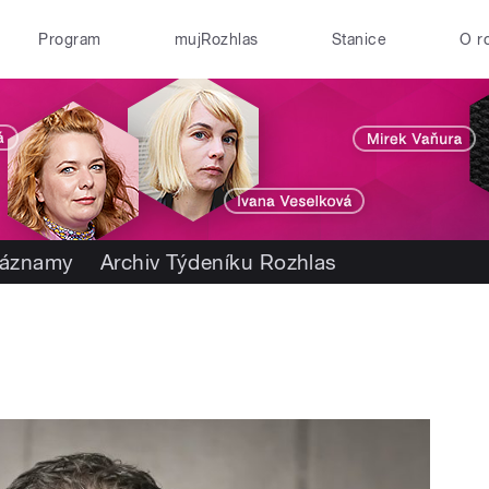
Program
mujRozhlas
Stanice
O r
záznamy
Archiv Týdeníku Rozhlas