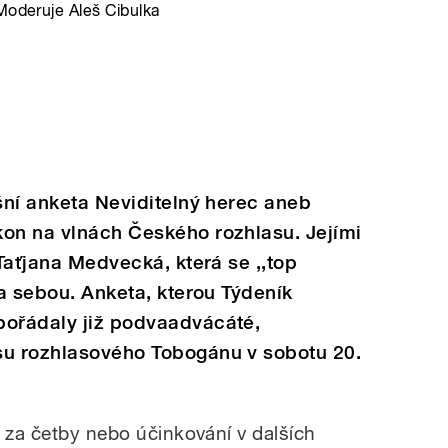
Moderuje Aleš Cibulka
ošní anketa Neviditelný herec aneb
kon na vlnách Českého rozhlasu. Jejími
 Taťjana Medvecká, která se ,,top
za sebou. Anketa, kterou Týdeník
pořádaly již podvaadvácáté,
su rozhlasového Tobogánu v sobotu 20.
, za četby nebo účinkování v dalších