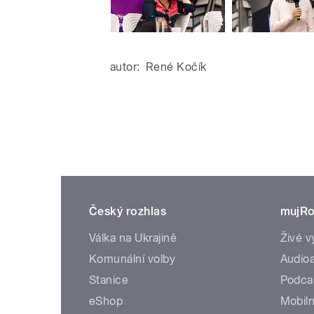
autor:
René Kočík
Český rozhlas
mujRo
Válka na Ukrajině
Živé v
Komunální volby
Audioa
Stanice
Podca
eShop
Mobiln