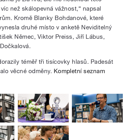
, víc než skálopevná vážnost,“ napsal
orům. Kromě Blanky Bohdanové, které
vynesla druhé místo v anketě Neviditelný
tišek Němec, Viktor Preiss, Jiří Lábus,
 Dočkalová.
orazily téměř tři tisícovky hlasů. Padesát
skalo věcné odměny.
Kompletní seznam