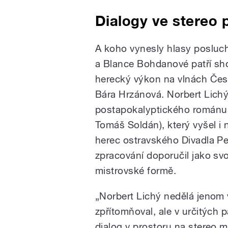
Dialogy ve stereo 
A koho vynesly hlasy posluc
a Blance Bohdanové patří sho
herecký výkon na vlnách Če
Bára Hrzánová. Norbert Lichý
postapokalyptického románu 
Tomáš Soldán), který
vyšel i
herec ostravského Divadla P
zpracování doporučil jako svo
mistrovské formě.
„Norbert Lichý nedělá jenom v
zpřítomňoval, ale v určitých 
dialog v prostoru na stereo m