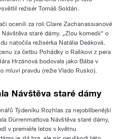
ysvětlil režisér Tomáš Soldán.
 ocenili za roli Claire Zachanassianové
a Návštěva staré dámy. „Zlou komedii“ o
idu natočila režisérka Natália Deáková.
í cenu za četbu Pohádky o Raškovi z pera
, Bára Hrzánová bodovala jako Bába v
lo mluví pravdu (režie Vlado Rusko).
ala Návštěva staré dámy
enářů
Týdeníku Rozhlas
za nejoblíbenější
skala Dürrenmattova Návštěva staré dámy,
edl v premiéře letos v květnu
dáma je zlá hra, ale nic neuškodí této