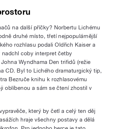
prostoru
hačů na další příčky? Norbertu Lichému
dně druhé místo, třetí nejpopulárnější
ského
rozhlasu
podali Oldřich Kaiser a
 nadchl coby interpret četby
Johna Wyndhama Den trifidů (režie
 na CD. Byl to Lichého dramaturgický tip,
etra Bezruče knihu k rozhlasovému
ji oblíbenou a sám se čtení zhostil v
ypravěče, který by četl a celý ten děj
pasážích hraje všechny postavy a dělá
ikrofon. Pro jednoho herce je tato