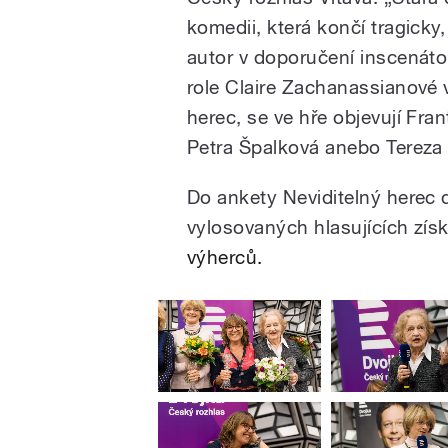
komedii, která končí tragicky
autor v doporučení inscenát
role Claire Zachanassianové 
herec, se ve hře objevují Fran
Petra Špalková anebo Tereza
Do ankety Neviditelný herec d
vylosovaných hlasujících zí
výherců.