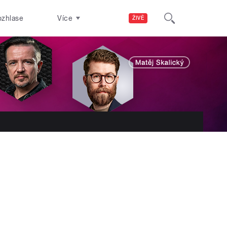
ozhlase
Více
ŽIVĚ