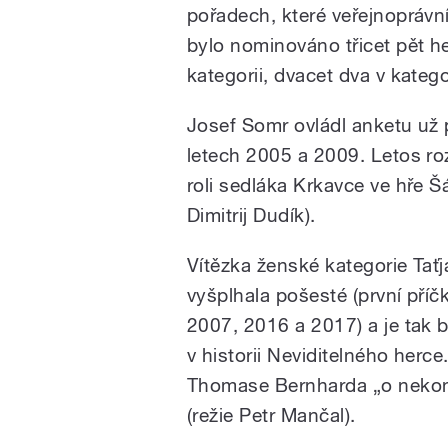
pořadech, které veřejnoprávn
bylo nominováno třicet pět he
kategorii, dvacet dva v kateg
Josef Somr ovládl anketu už p
letech 2005 a 2009. Letos roz
roli sedláka Krkavce ve hře 
Dimitrij Dudík).
Vítězka ženské kategorie Tať
vyšplhala pošesté (první příč
2007, 2016 a 2017) a je tak
v historii Neviditelného herce
Thomase Bernharda „o neko
(režie Petr Mančal).