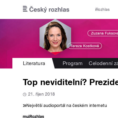
Přejít k hlavnímu obsahu
iRozhlas
Literatura
Program
Celodenní 
Top neviditelní? Prezi
21. říjen 2018
Největší audioportál na českém internetu