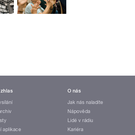
zhlas
O nás
ysílání
Jak nás naladíte
rchiv
Nápověda
sty
Lidé v rádiu
í aplikace
Kariéra