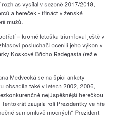
í
rozhlas
vysílal v sezoně 2017/2018,
rců a hereček - třináct v ženské
orii mužů.
otřetí – kromě letoška triumfoval ještě v
hlasoví posluchači ocenili jeho výkon v
Šárky Koskové Břicho Radegasta (režie
jana Medvecká se na špici ankety
ku obsadila také v letech 2002, 2006,
 bezkonkurenčně nejúspěšnější herečkou
.
Tentokrát zaujala rolí Prezidentky ve hře
nečné samomluvě mocných“ Prezident