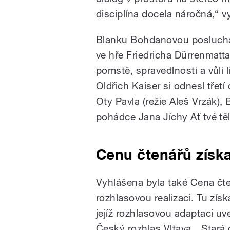
disciplína docela náročná,“ v
Blanku Bohdanovou posluchači
ve hře Friedricha Dürrenmatt
pomstě, spravedlnosti a vůli l
Oldřich Kaiser si odnesl třet
Oty Pavla (režie Aleš Vrzák)
pohádce Jana Jíchy Ať tvé tě
Cenu čtenářů získ
Vyhlášena byla také Cena čt
rozhlasovou realizaci. Tu zí
jejíž rozhlasovou adaptaci uv
Český
rozhlas
Vltava. „Stará 