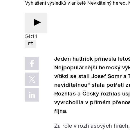
Vyhlášení výsledků v anketě Neviditelný herec. 
54:11
Jeden hattrick přinesla let
Nejpopulárnější herecký vý
vítězi se stali Josef Somr a
neviditelnou“ stala potřetí 
Rozhlas a Český rozhlas us
vyvrcholila v přímém přeno
října.
Za role v rozhlasových hrách