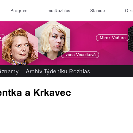
Program
mujRozhlas
Stanice
O r
záznamy
Archiv Týdeníku Rozhlas
dentka a Krkavec