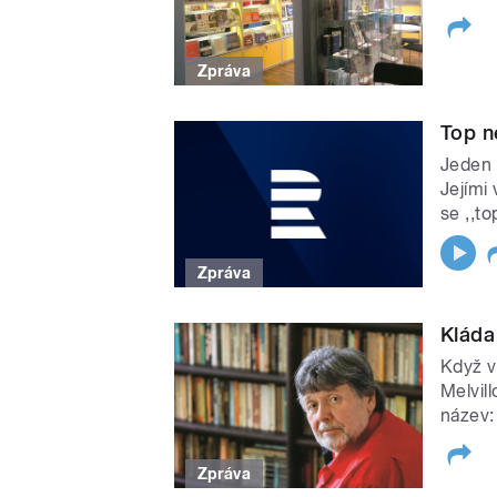
Zpráva
Top n
Jeden 
Jejími
se ,,to
Zpráva
Kláda
Když v
Melvill
název:
Zpráva