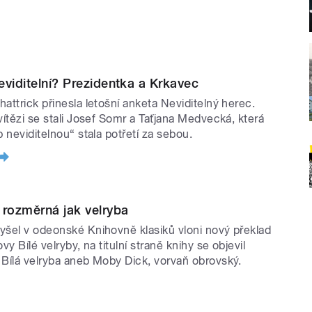
eviditelní? Prezidentka a Krkavec
hattrick přinesla letošní anketa Neviditelný herec.
 vítězi se stali Josef Somr a Taťjana Medvecká, která
p neviditelnou“ stala potřetí za sebou.
 rozměrná jak velryba
yšel v odeonské Knihovně klasiků vloni nový překlad
ovy Bílé velryby, na titulní straně knihy se objevil
 Bílá velryba aneb Moby Dick, vorvaň obrovský.