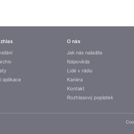
zhlas
O nás
ysílání
Jak nás naladíte
rchiv
Nápověda
sty
Lidé v rádiu
í aplikace
Kariéra
Kontakt
Rozhlasový poplatek
Coo