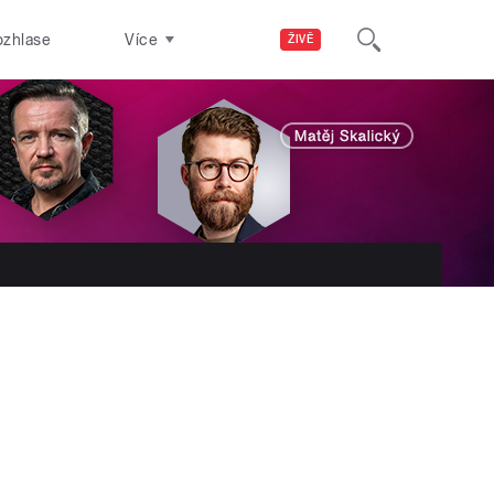
ozhlase
Více
ŽIVĚ