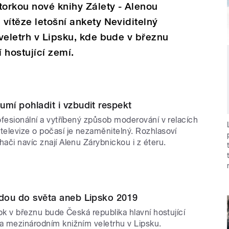
torkou nové knihy Zálety - Alenou
vítěze letošní ankety Neviditelný
veletrh v Lipsku, kde bude v březnu
 hostující zemí.
umí pohladit i vzbudit respekt
rofesionální a vytříbený způsob moderování v relacích
televize o počasí je nezaměnitelný. Rozhlasoví
hači navíc znají Alenu Zárybnickou i z éteru.
jdou do světa aneb Lipsko 2019
rok v březnu bude Česká republika hlavní hostující
a mezinárodním knižním veletrhu v Lipsku.