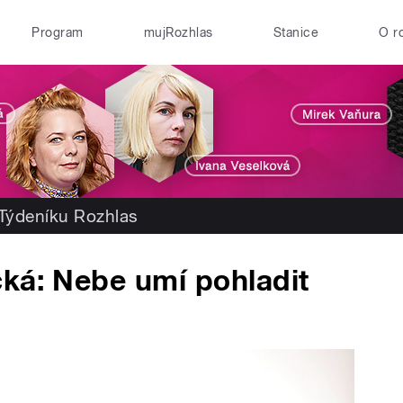
Program
mujRozhlas
Stanice
O r
 Týdeníku Rozhlas
ká: Nebe umí pohladit