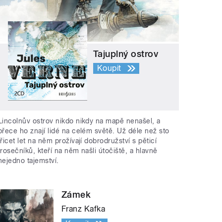
Tajuplný ostrov
Koupit
Lincolnův ostrov nikdo nikdy na mapě nenašel, a
přece ho znají lidé na celém světě. Už déle než sto
třicet let na něm prožívají dobrodružství s pěticí
trosečníků, kteří na něm našli útočiště, a hlavně
nejedno tajemství.
Zámek
Franz Kafka