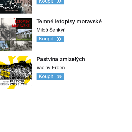
Koupit
Temné letopisy moravské
Miloš Šenkýř
Koupit
Pastvina zmizelých
Václav Erben
Koupit