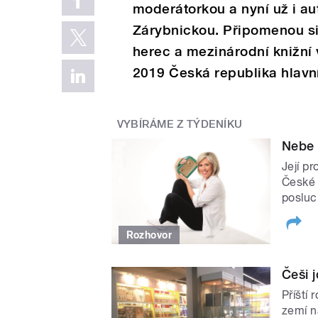
moderátorkou a nyní už i au
Zárybnickou. Připomenou si 
herec a mezinárodní knižní 
2019 Česká republika hlavní
VYBÍRÁME Z TÝDENÍKU
Nebe 
Její p
České 
posluc
Rozhovor
Češi 
Příští 
zemí n