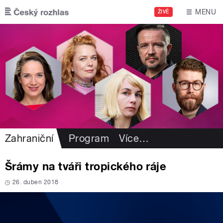
Přejít k hlavnímu obsahu
MENU
ŽIVĚ
Zahraniční
Program
Více
…
Šrámy na tváři tropického ráje
26. duben 2018