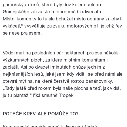
přímořských lesů, které byly dřív kolem celého
Guinejského zálivu. Je tu ohromná biodiverzita.
Místní komunity to tu ale bohužel místo ochrany za chvíli
vykácejí,“ vysvětluje za zvuku motorových pil, jejichž řev
se nese pralesem.
Vědci mají na posledních pár hektarech pralesa několik
výzkumných ploch, za které místním komunitám i
zaplatili. Asi po dvaceti minutách chůze jedním z
nejkrásnějších lesů, jaké jsem kdy viděl, se před námi ale
otevírá mýtina, na které čerstvě rostou banánovníky.
„Tady ještě před rokem byla naše plocha a teď, jak vidíš,
je tu plantáž,“ říká smutně Tropek.
POTEČE KREV, ALE POMŮŽE TO?
Kamerunská armáda nemá k dispozici žádné