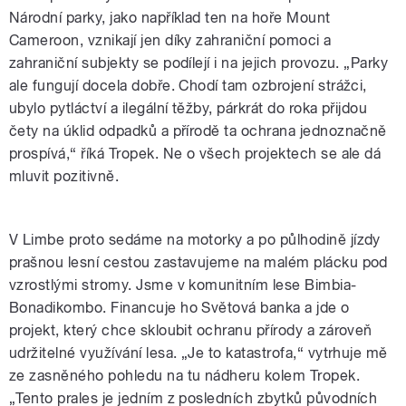
Národní parky, jako například ten na hoře Mount
Cameroon, vznikají jen díky zahraniční pomoci a
zahraniční subjekty se podílejí i na jejich provozu. „Parky
ale fungují docela dobře. Chodí tam ozbrojení strážci,
ubylo pytláctví a ilegální těžby, párkrát do roka přijdou
čety na úklid odpadků a přírodě ta ochrana jednoznačně
prospívá,“ říká Tropek. Ne o všech projektech se ale dá
mluvit pozitivně.
V Limbe proto sedáme na motorky a po půlhodině jízdy
prašnou lesní cestou zastavujeme na malém plácku pod
vzrostlými stromy. Jsme v komunitním lese Bimbia-
Bonadikombo. Financuje ho Světová banka a jde o
projekt, který chce skloubit ochranu přírody a zároveň
udržitelné využívání lesa. „Je to katastrofa,“ vytrhuje mě
ze zasněného pohledu na tu nádheru kolem Tropek.
„Tento prales je jedním z posledních zbytků původních