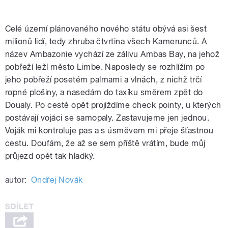
Celé území plánovaného nového státu obývá asi šest
milionů lidí, tedy zhruba čtvrtina všech Kamerunců. A
název Ambazonie vychází ze zálivu Ambas Bay, na jehož
pobřeží leží město Limbe. Naposledy se rozhlížím po
jeho pobřeží posetém palmami a vlnách, z nichž trčí
ropné plošiny, a nasedám do taxíku směrem zpět do
Doualy. Po cestě opět projíždíme check pointy, u kterých
postávají vojáci se samopaly. Zastavujeme jen jednou.
Voják mi kontroluje pas a s úsměvem mi přeje šťastnou
cestu. Doufám, že až se sem příště vrátím, bude můj
průjezd opět tak hladký.
autor:
Ondřej Novák