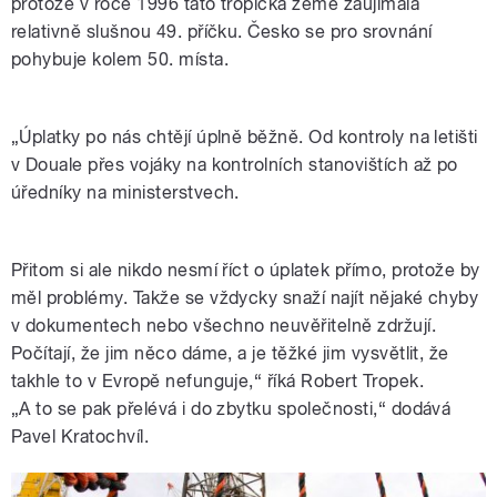
protože v roce 1996 tato tropická země zaujímala
relativně slušnou 49. příčku. Česko se pro srovnání
pohybuje kolem 50. místa.
„Úplatky po nás chtějí úplně běžně. Od kontroly na letišti
v Douale přes vojáky na kontrolních stanovištích až po
úředníky na ministerstvech.
Přitom si ale nikdo nesmí říct o úplatek přímo, protože by
měl problémy. Takže se vždycky snaží najít nějaké chyby
v dokumentech nebo všechno neuvěřitelně zdržují.
Počítají, že jim něco dáme, a je těžké jim vysvětlit, že
takhle to v Evropě nefunguje,“ říká Robert Tropek.
„A to se pak přelévá i do zbytku společnosti,“ dodává
Pavel Kratochvíl.