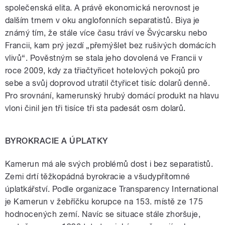
společenská elita. A právě ekonomická nerovnost je
dalším trnem v oku anglofonních separatistů. Biya je
známý tím, že stále více času tráví ve Švýcarsku nebo
Francii, kam prý jezdí „přemýšlet bez rušivých domácích
vlivů“. Pověstným se stala jeho dovolená ve Francii v
roce 2009, kdy za třiačtyřicet hotelových pokojů pro
sebe a svůj doprovod utratil čtyřicet tisíc dolarů denně.
Pro srovnání, kamerunský hrubý domácí produkt na hlavu
vloni činil jen tři tisíce tři sta padesát osm dolarů.
BYROKRACIE A ÚPLATKY
Kamerun má ale svých problémů dost i bez separatistů.
Zemi drtí těžkopádná byrokracie a všudypřítomné
úplatkářství. Podle organizace Transparency International
je Kamerun v žebříčku korupce na 153. místě ze 175
hodnocených zemí. Navíc se situace stále zhoršuje,