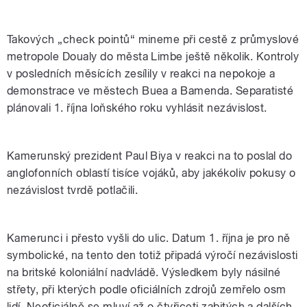
Takových „check pointů“ mineme při cestě z průmyslové
metropole Doualy do města Limbe ještě několik. Kontroly
v posledních měsících zesílily v reakci na nepokoje a
demonstrace ve městech Buea a Bamenda. Separatisté
plánovali 1. října loňského roku vyhlásit nezávislost.
Kamerunský prezident Paul Biya v reakci na to poslal do
anglofonních oblastí tisíce vojáků, aby jakékoliv pokusy o
nezávislost tvrdě potlačili.
Kamerunci i přesto vyšli do ulic. Datum 1. října je pro ně
symbolické, na tento den totiž připadá výročí nezávislosti
na britské koloniální nadvládě. Výsledkem byly násilné
střety, při kterých podle oficiálních zdrojů zemřelo osm
lidí. Neoficiálně se mluví až o čtyřiceti zabitých a dalších