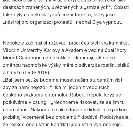
desítkách zraněných, uvězněných a „zmizelých“. Oblasti
také byly na několik týdnů bez internetu, který jako
„nástroj pro organizaci protestů“ nechal Biya vypnout.
Nepokoje začínají ohrožovat i práci českých výzkumníků.
Vědci z Univerzity Karlovy a Akademie věd na úpatí hory
Mount Cameroon už několik let zkoumají, jak se se
změnou nadmořské výšky mění biodiverzita rostlin, ptáků
a hmyzu (TR 8/2018).
„Bál jsem se, že budeme muset našim studentům říct,
aby za námi nejezdili,“ říká mi jeden z vedoucích
českého výzkumu entomolog Robert Tropek, když se
potkáváme v džungli. „Nechceme riskovat, že se jim tu
něco stane. Nakonec se ale situace uklidnila a expedice
probíhají víceméně bez problémů,“ dodává. Podotýká ale,
že reakce obou stran konfliktu jsou stále vyhrocenější.