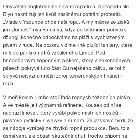
Obyvatelé anglofonního severozápadu a jihozápadu ale
Biyu nekritizují jen kvůli násilnému potírání protestů.
„Vláda v Yaoundé chce naši ropu. A my máme ze zisků
jen zlomek,“ říká Fominka, když po týdenním pobytu v
džungli konečně odpočíváme na pláži s vychlazeným
pivem v ruce. Na obzoru vidíme líně plující tankery, které
míří do pár kilometrů vzdáleného Limbe. Pod
hnědočerným sopečným pískem, který v nekonečných
pásech pokrývá tuto část Guinejského zálivu, se totiž
skrývá nejvýznamnější zdroj kamerunských financí -
ropa.
V moři kolem Limbe stojí řada ropných těžebních plošin.
A ve městě je i významná rafinerie. Kousek od ní se
nachází lihovar, který vyrábí palivo místních nosičů -
plastové pytlíčky s whisky a rumem. Zlí jazykové tvrdí, že
se nápoje vyrábějí ze zbytků ropné produkce. Beru to s
úsměvem, ale obsah skutečně chutí trochu připomíná