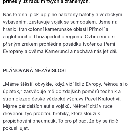
přinesly už řadu mrtvých a zraněných.
Náš terénní pick-up plně naložený batohy a vědeckým
vybavením, zastavuje voják se samopalem. Jsme na
hranici frankofonní kamerunské oblasti Přímoří a
anglofonního Jihozápadního regionu. Ozbrojenec si
přísným zrakem prohlédne posádku tvořenou třemi
Evropany a dvěma Kamerunci a nechává nás jet dál.
PLÁNOVANÁ NEZÁVISLOST
„Máme štěstí, obvykle, když vidí lidi z Evropy, řeknou si o
úplatek,“ zasvěcuje mě do zdejších poměrů technik a
stromolezec české vědecké výpravy Pavel Kratochvíl.
Míjíme pár dalších aut a vojáků. Někteří drží v ruce
dřevěnou tyč probitou hřebíky, která slouží k
propichování pneumatik. To pro případ, že by se řidič
pokusil ujet.