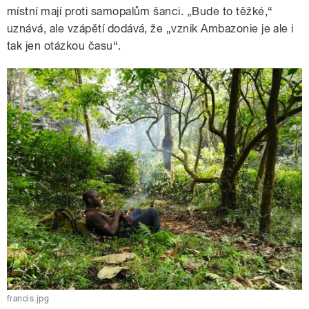
místní mají proti samopalům šanci. „Bude to těžké,“
uznává, ale vzápětí dodává, že „vznik Ambazonie je ale i
tak jen otázkou času“.
francis.jpg