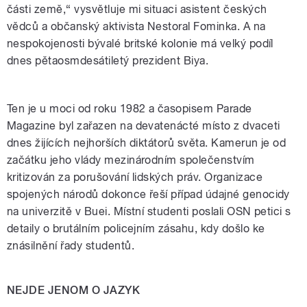
části země,“ vysvětluje mi situaci asistent českých
vědců a občanský aktivista Nestoral Fominka. A na
nespokojenosti bývalé britské kolonie má velký podíl
dnes pětaosmdesátiletý prezident Biya.
Ten je u moci od roku 1982 a časopisem Parade
Magazine byl zařazen na devatenácté místo z dvaceti
dnes žijících nejhorších diktátorů světa. Kamerun je od
začátku jeho vlády mezinárodním společenstvím
kritizován za porušování lidských práv. Organizace
spojených národů dokonce řeší případ údajné genocidy
na univerzitě v Buei. Místní studenti poslali OSN petici s
detaily o brutálním policejním zásahu, kdy došlo ke
znásilnění řady studentů.
NEJDE JENOM O JAZYK