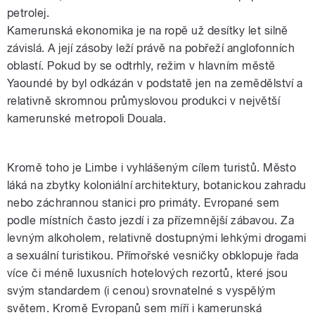
petrolej.
Kamerunská ekonomika je na ropě už desítky let silně
závislá. A její zásoby leží právě na pobřeží anglofonních
oblastí. Pokud by se odtrhly, režim v hlavním městě
Yaoundé by byl odkázán v podstatě jen na zemědělství a
relativně skromnou průmyslovou produkci v největší
kamerunské metropoli Douala.
Kromě toho je Limbe i vyhlášeným cílem turistů. Město
láká na zbytky koloniální architektury, botanickou zahradu
nebo záchrannou stanici pro primáty. Evropané sem
podle místních často jezdí i za přízemnější zábavou. Za
levným alkoholem, relativně dostupnými lehkými drogami
a sexuální turistikou. Přímořské vesničky obklopuje řada
více či méně luxusních hotelových rezortů, které jsou
svým standardem (i cenou) srovnatelné s vyspělým
světem. Kromě Evropanů sem míří i kamerunská