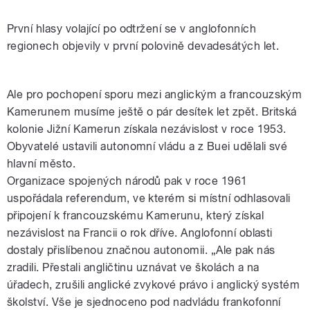
První hlasy volající po odtržení se v anglofonních
regionech objevily v první polovině devadesátých let.
Ale pro pochopení sporu mezi anglickým a francouzským
Kamerunem musíme ještě o pár desítek let zpět. Britská
kolonie Jižní Kamerun získala nezávislost v roce 1953.
Obyvatelé ustavili autonomní vládu a z Buei udělali své
hlavní město.
Organizace spojených národů pak v roce 1961
uspořádala referendum, ve kterém si místní odhlasovali
připojení k francouzskému Kamerunu, který získal
nezávislost na Francii o rok dříve. Anglofonní oblasti
dostaly přislíbenou značnou autonomii. „Ale pak nás
zradili. Přestali angličtinu uznávat ve školách a na
úřadech, zrušili anglické zvykové právo i anglický systém
školství. Vše je sjednoceno pod nadvládu frankofonní