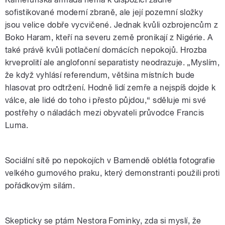
sofistikované moderní zbraně, ale její pozemní složky
jsou velice dobře vycvičené. Jednak kvůli ozbrojencům z
Boko Haram, kteří na severu země pronikají z Nigérie. A
také právě kvůli potlačení domácích nepokojů. Hrozba
krveprolití ale anglofonní separatisty neodrazuje. „Myslím,
že když vyhlásí referendum, většina místních bude
hlasovat pro odtržení. Hodně lidí zemře a nejspíš dojde k
válce, ale lidé do toho i přesto půjdou,“ sděluje mi své
postřehy o náladách mezi obyvateli průvodce Francis
Luma.
Sociální sítě po nepokojích v Bamendě oblétla fotografie
velkého gumového praku, který demonstranti použili proti
pořádkovým silám.
Skepticky se ptám Nestora Fominky, zda si myslí, že