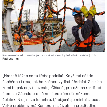
Kamerunská ekonomika je na ropě už desítky let silně závislá
|
foto:
Radioserivs
„Hrozně těžko se tu třeba podniká. Když má někdo
úspěšnou firmu, tak ho začnou vydírat úředníci. Z cizích
zemí tu pak nejvíc investují Číňané, protože na rozdíl od
firem ze Západu pro ně není problém dát někomu
úplatek. Nic jim za to nehrozí,“ objasňuje místní situaci.
Velké problémy má Kamerun i s životním prostředím.