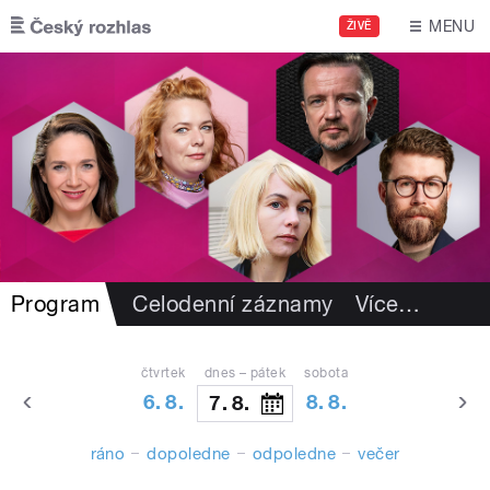
Přejít k hlavnímu obsahu
MENU
ŽIVĚ
Program
Celodenní záznamy
Více
…
čtvrtek
dnes – pátek
sobota
6. 8.
8. 8.
7. 8.
ráno
dopoledne
odpoledne
večer