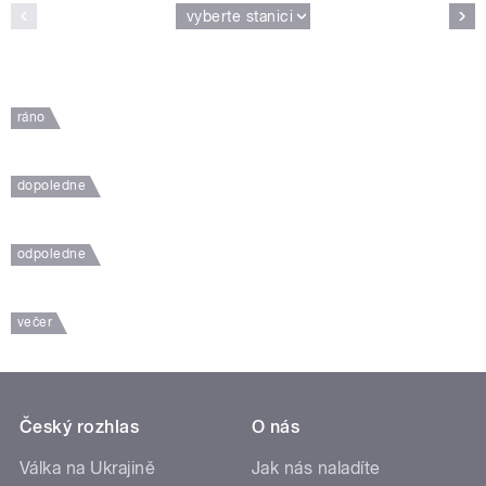
vyberte stanici
ráno
dopoledne
odpoledne
večer
Český rozhlas
O nás
Válka na Ukrajině
Jak nás naladíte