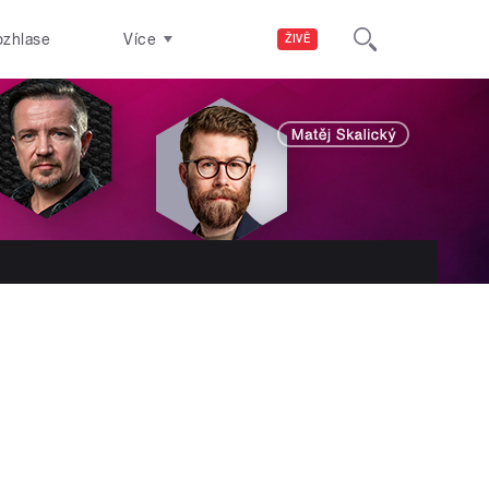
ozhlase
Více
ŽIVĚ