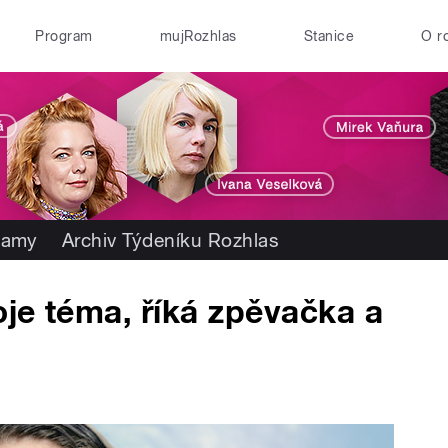
Program
mujRozhlas
Stanice
O r
namy
Archiv Týdeníku Rozhlas
je téma, říká zpěvačka a