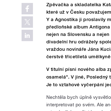
Zpěvačka a skladatelka Kat
které už v Česku považujem
Y a Agnostika ji proslavily
předloňské album Antigona s
nejen na Slovensku a nejen
divadelní hru odrážely spo
vraždou novináře Jána Kuci
čerstvě třicetiletá umělkyně
V titulní písni nového alba 
osamelá". V jiné, Posledný t
Je to vztahové vyčerpání j
Nechtěla bych úplně vysvětlo
interpretovat po svém. Ale a