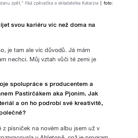
stanu zpět,“ říká zpěvačka a skladatelka Katarzia
|
foto:
íjet svou kariéru víc než doma na
o, je tam ale víc důvodů. Já mám
am nechci. Můj vztah vůči té zemi je
voje spolupráce s producentem a
nem Pastirčákem aka Pjonim. Jak
riál a on ho podrobí své kreativitě,
společně?
eré z písniček na novém albu jsem už v
ozpracovala v Abletoně, což je program