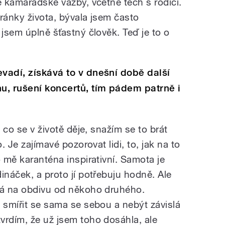
é kamarádské vazby, včetně těch s rodiči.
tránky života, bývala jsem často
 jsem úplně šťastný člověk. Teď je to o
evadí, získává to v dnešní době další
nu, rušení koncertů, tím pádem patrně i
, co se v životě děje, snažím se to brát
. Je zajímavé pozorovat lidi, to, jak na to
o mě karanténa inspirativní. Samota je
ináček, a proto jí potřebuju hodně. Ale
lá na obdivu od někoho druhého.
 smířit se sama se sebou a nebýt závislá
vrdím, že už jsem toho dosáhla, ale