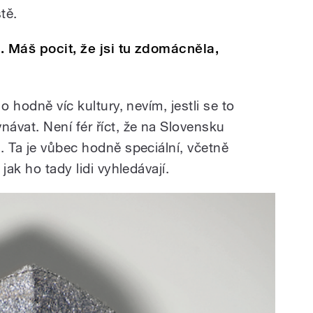
tě.
e. Máš pocit, že jsi tu zdomácněla,
o hodně víc kultury, nevím, jestli se to
ávat. Není fér říct, že na Slovensku
. Ta je vůbec hodně speciální, včetně
jak ho tady lidi vyhledávají.