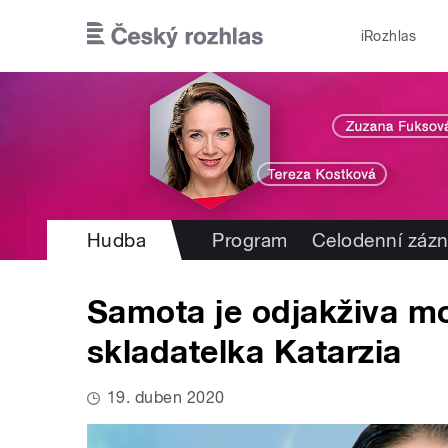
Přejít k hlavnímu obsahu
iRozhlas
Hudba
Program
Celodenní záz
Samota je odjakživa mo
skladatelka Katarzia
19. duben 2020