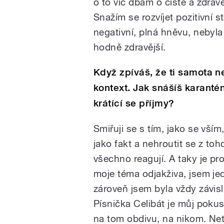
o to víc dbám o čisté a zdrav
Snažím se rozvíjet pozitivní s
negativní, plná hněvu, nebyla
hodně zdravější.
Když zpíváš, že ti samota n
kontext. Jak snášíš karanté
krátící se příjmy?
Smiřuji se s tím, jako se vším
jako fakt a nehroutit se z toho
všechno reagují. A taky je pr
moje téma odjakživa, jsem jed
zároveň jsem byla vždy závis
Písnička Celibát je můj pokus
na tom obdivu, na nikom. Net