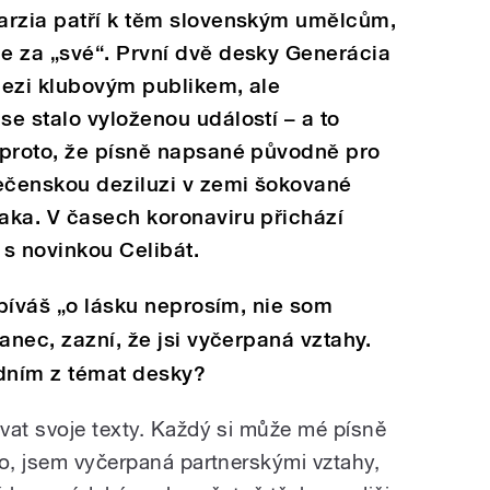
arzia patří k těm slovenským umělcům,
e za „své“. První dvě desky Generácia
 mezi klubovým publikem, ale
e stalo vyloženou událostí – a to
 proto, že písně napsané původně pro
lečenskou deziluzi v zemi šokované
aka. V časech koronaviru přichází
 s novinkou Celibát.
zpíváš „o lásku neprosím, nie som
anec, zazní, že jsi vyčerpaná vztahy.
edním z témat desky?
vat svoje texty. Každý si může mé písně
no, jsem vyčerpaná partnerskými vztahy,