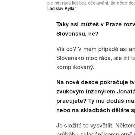
ale mít ráda lidi bez očekávání, že něco do
Ladislav Kyllar
Taky asi můžeš v Praze rozv
Slovensku, ne?
Víš co? V mém případě asi an
Slovensko moc ráda, ale žít t
komplikovaný.
Na nové desce pokračuje t
zvukovým inženýrem Jonatá
pracujete? Ty mu dodáš mate
nebo na skladbách děláte 
Je složité to vysvětlit. Někt
průběhu skládání kompletně r