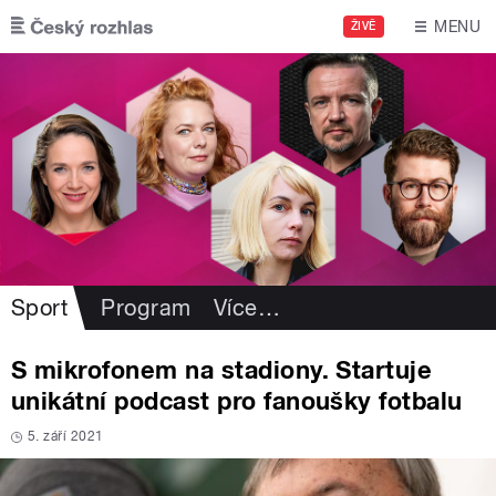
Přejít k hlavnímu obsahu
MENU
ŽIVĚ
Sport
Program
Více
…
S mikrofonem na stadiony. Startuje
unikátní podcast pro fanoušky fotbalu
5. září 2021