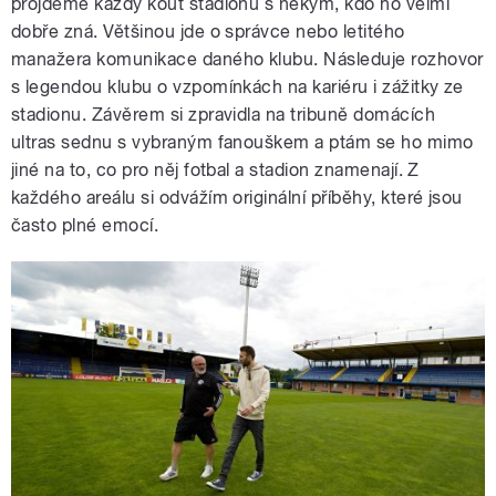
projdeme každý kout stadionu s někým, kdo ho velmi
dobře zná. Většinou jde o správce nebo letitého
manažera komunikace daného klubu. Následuje rozhovor
s legendou klubu o vzpomínkách na kariéru i zážitky ze
stadionu. Závěrem si zpravidla na tribuně domácích
ultras sednu s vybraným fanouškem a ptám se ho mimo
jiné na to, co pro něj fotbal a stadion znamenají. Z
každého areálu si odvážím originální příběhy, které jsou
často plné emocí.