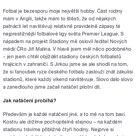
Fotbal je bezesporu moje největší hobby. Část rodiny
mám v Anglii, takže mám to štěstí, že od nějakých
patnácti let navštěvuji relativně pravidelně zápasy té
nejprestižnější fotbalové ligy světa Premier League. S
nápadem na projekt Stadiony mě oslovil ředitel Nových
médií ČRo Jiří Malina. V hlavě jsem měl něco podobného
– jen jsem chtěl objíždět stadiony českých fotbalistů
hrajících v zahraničí. S Jirkou jsme se ale shodli na tom,
že si fanoušek ryze českého fotbalu zaslouží znát zákulisí
stadionů, které každý víkend navštěvuje. Slovo dalo slovo
a zanedlouho jsme začali natáčet pilotní díl.
Jak natáčení probíhá?
Především je každé natáčení jiné, a to mě na tom baví.
Kostru ale držíme pochopitelně stejnou – na každém
stadionu trávíme přibližně čtyři hodiny. Nejprve si