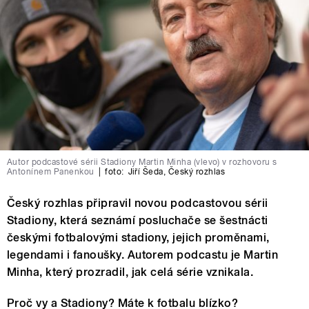
Autor podcastové sérii Stadiony Martin Minha (vlevo) v rozhovoru s
Antonínem Panenkou
|
foto:
Jiří Šeda
,
Český rozhlas
Český rozhlas připravil novou podcastovou sérii
Stadiony, která seznámí posluchače se šestnácti
českými fotbalovými stadiony, jejich proměnami,
legendami i fanoušky. Autorem podcastu je Martin
Minha, který prozradil, jak celá série vznikala.
Proč vy a Stadiony? Máte k fotbalu blízko?