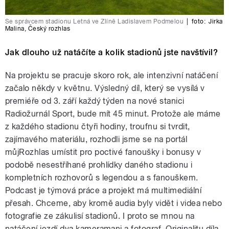
Se správcem stadionu Letná ve Zlíně Ladislavem Podmelou
|
foto:
Jirka
Malina
,
Český rozhlas
Jak dlouho už natáčíte a kolik stadionů jste navštívil?
Na projektu se pracuje skoro rok, ale intenzivní natáčení
začalo někdy v květnu. Výsledný díl, který se vysílá v
premiéře od 3. září každý týden na nové stanici
Radiožurnál Sport, bude mít 45 minut. Protože ale máme
z každého stadionu čtyři hodiny, troufnu si tvrdit,
zajímavého materiálu, rozhodli jsme se na portál
můjRozhlas umístit pro poctivé fanoušky i bonusy v
podobě nesestříhané prohlídky daného stadionu i
kompletních rozhovorů s legendou a s fanouškem.
Podcast je týmová práce a projekt má multimediální
přesah. Chceme, aby kromě audia byly vidět i videa nebo
fotografie ze zákulisí stadionů. I proto se mnou na
natáčení jezdí dva kameramani a fotograf. Originalitu díla