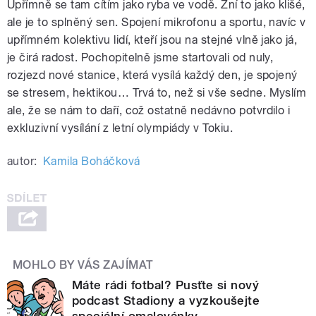
Upřímně se tam cítím jako ryba ve vodě. Zní to jako klišé,
ale je to splněný sen. Spojení mikrofonu a sportu, navíc v
upřímném kolektivu lidí, kteří jsou na stejné vlně jako já,
je čirá radost. Pochopitelně jsme startovali od nuly,
rozjezd nové stanice, která vysílá každý den, je spojený
se stresem, hektikou… Trvá to, než si vše sedne. Myslím
ale, že se nám to daří, což ostatně nedávno potvrdilo i
exkluzivní vysílání z letní olympiády v Tokiu.
autor:
Kamila Boháčková
MOHLO BY VÁS ZAJÍMAT
Máte rádi fotbal? Pusťte si nový
podcast Stadiony a vyzkoušejte
speciální omalovánky