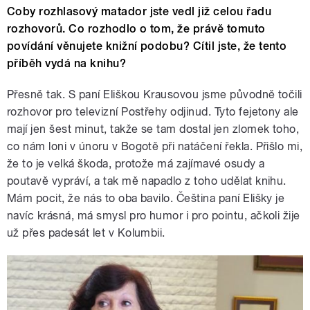
Coby rozhlasový matador jste vedl již celou řadu
rozhovorů. Co rozhodlo o tom, že právě tomuto
povídání věnujete knižní podobu? Cítil jste, že tento
příběh vydá na knihu?
Přesně tak. S paní Eliškou Krausovou jsme původně točili
rozhovor pro televizní Postřehy odjinud. Tyto fejetony ale
mají jen šest minut, takže se tam dostal jen zlomek toho,
co nám loni v únoru v Bogotě při natáčení řekla. Přišlo mi,
že to je velká škoda, protože má zajímavé osudy a
poutavě vypráví, a tak mě napadlo z toho udělat knihu.
Mám pocit, že nás to oba bavilo. Čeština paní Elišky je
navíc krásná, má smysl pro humor i pro pointu, ačkoli žije
už přes padesát let v Kolumbii.