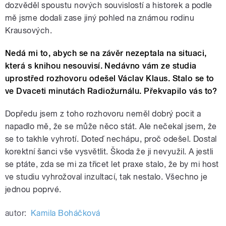
dozvěděl spoustu nových souvislostí a historek a podle
mě jsme dodali zase jiný pohled na známou rodinu
Krausových.
Nedá mi to, abych se na závěr nezeptala na situaci,
která s knihou nesouvisí. Nedávno vám ze studia
uprostřed rozhovoru odešel Václav Klaus. Stalo se to
ve Dvaceti minutách Radiožurnálu. Překvapilo vás to?
Dopředu jsem z toho rozhovoru neměl dobrý pocit a
napadlo mě, že se může něco stát. Ale nečekal jsem, že
se to takhle vyhrotí. Doteď nechápu, proč odešel. Dostal
korektní šanci vše vysvětlit. Škoda že ji nevyužil. A jestli
se ptáte, zda se mi za třicet let praxe stalo, že by mi host
ve studiu vyhrožoval inzultací, tak nestalo. Všechno je
jednou poprvé.
autor:
Kamila Boháčková