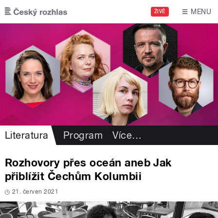
Přejít k hlavnímu obsahu
MENU
ŽIVĚ
Literatura
Program
Více
…
Rozhovory přes oceán aneb Jak
přiblížit Čechům Kolumbii
21. červen 2021