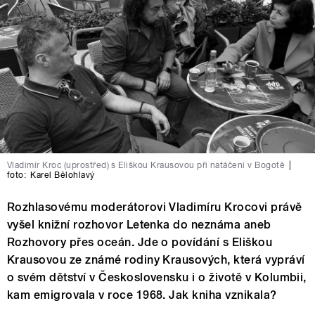
Vladimír Kroc (uprostřed) s Eliškou Krausovou při natáčení v Bogotě
|
foto:
Karel Bělohlavý
Rozhlasovému moderátorovi Vladimíru Krocovi právě
vyšel knižní rozhovor Letenka do neznáma aneb
Rozhovory přes oceán. Jde o povídání s Eliškou
Krausovou ze známé rodiny Krausových, která vypráví
o svém dětství v Československu i o životě v Kolumbii,
kam emigrovala v roce 1968. Jak kniha vznikala?