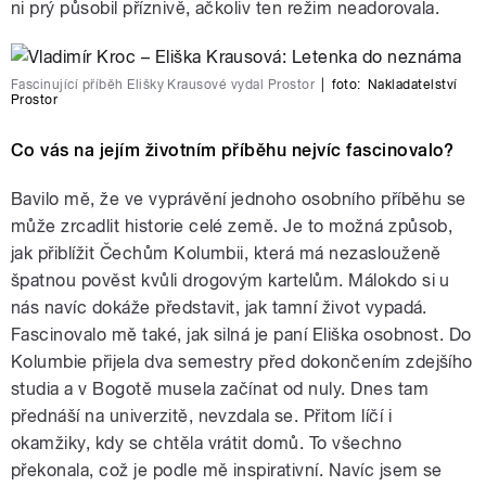
ni prý působil příznivě, ačkoliv ten režim neadorovala.
Fascinující příběh Elišky Krausové vydal Prostor
|
foto:
Nakladatelství
Prostor
Co vás na jejím životním příběhu nejvíc fascinovalo?
Bavilo mě, že ve vyprávění jednoho osobního příběhu se
může zrcadlit historie celé země. Je to možná způsob,
jak přiblížit Čechům Kolumbii, která má nezaslouženě
špatnou pověst kvůli drogovým kartelům. Málokdo si u
nás navíc dokáže představit, jak tamní život vypadá.
Fascinovalo mě také, jak silná je paní Eliška osobnost. Do
Kolumbie přijela dva semestry před dokončením zdejšího
studia a v Bogotě musela začínat od nuly. Dnes tam
přednáší na univerzitě, nevzdala se. Přitom líčí i
okamžiky, kdy se chtěla vrátit domů. To všechno
překonala, což je podle mě inspirativní. Navíc jsem se