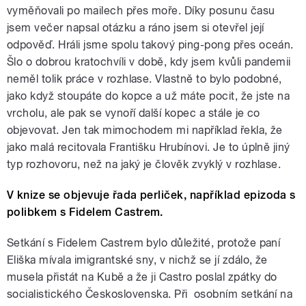
vyměňovali po mailech přes moře. Díky posunu času
jsem večer napsal otázku a ráno jsem si otevřel její
odpověď. Hráli jsme spolu takový ping-pong přes oceán.
Šlo o dobrou kratochvíli v době, kdy jsem kvůli pandemii
neměl tolik práce v rozhlase. Vlastně to bylo podobné,
jako když stoupáte do kopce a už máte pocit, že jste na
vrcholu, ale pak se vynoří další kopec a stále je co
objevovat. Jen tak mimochodem mi například řekla, že
jako malá recitovala Františku Hrubínovi. Je to úplně jiný
typ rozhovoru, než na jaký je člověk zvyklý v rozhlase.
V knize se objevuje řada perliček, například epizoda s
polibkem s Fidelem Castrem.
Setkání s Fidelem Castrem bylo důležité, protože paní
Eliška mívala imigrantské sny, v nichž se jí zdálo, že
musela přistát na Kubě a že ji Castro poslal zpátky do
socialistického Československa. Při osobním setkání na