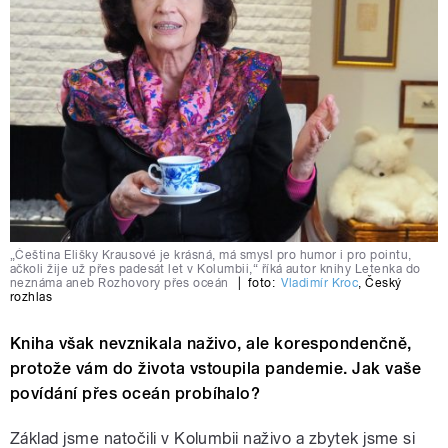
„Čeština Elišky Krausové je krásná, má smysl pro humor i pro pointu,
ačkoli žije už přes padesát let v Kolumbii,“ říká autor knihy Letenka do
neznáma aneb Rozhovory přes oceán
|
foto:
Vladimír Kroc
,
Český
rozhlas
Kniha však nevznikala naživo, ale korespondenčně,
protože vám do života vstoupila pandemie. Jak vaše
povídání přes oceán probíhalo?
Základ jsme natočili v Kolumbii naživo a zbytek jsme si