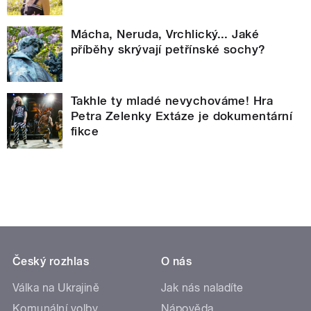
Mácha, Neruda, Vrchlický... Jaké
příběhy skrývají petřínské sochy?
Takhle ty mladé nevychováme! Hra
Petra Zelenky Extáze je dokumentární
fikce
Český rozhlas
O nás
Válka na Ukrajině
Jak nás naladíte
Komunální volby
Nápověda