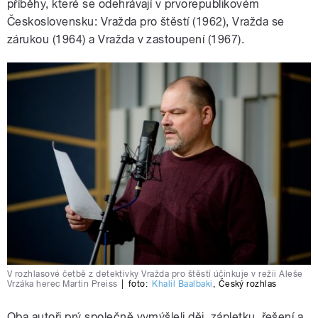
příběhy, které se odehrávají v prvorepublikovém
Československu: Vražda pro štěstí (1962), Vražda se
zárukou (1964) a Vražda v zastoupení (1967).
V rozhlasové četbě z detektivky Vražda pro štěstí účinkuje v režii Aleše
Vrzáka herec Martin Preiss
|
foto:
Khalil Baalbaki
,
Český rozhlas
Oba autoři prý společně vymýšleli děj, zápletku, řešení a