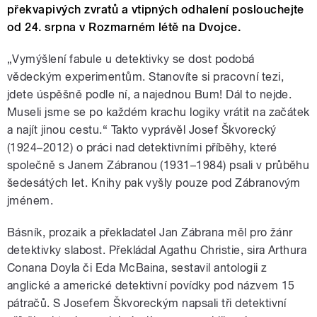
překvapivých zvratů a vtipných odhalení poslouchejte
od 24. srpna v Rozmarném létě na Dvojce.
„Vymýšlení fabule u detektivky se dost podobá
vědeckým experimentům. Stanovíte si pracovní tezi,
jdete úspěšně podle ní, a najednou Bum! Dál to nejde.
Museli jsme se po každém krachu logiky vrátit na začátek
a najít jinou cestu.“ Takto vyprávěl Josef Škvorecký
(1924–2012) o práci nad detektivními příběhy, které
společně s Janem Zábranou (1931–1984) psali v průběhu
šedesátých let. Knihy pak vyšly pouze pod Zábranovým
jménem.
Básník, prozaik a překladatel Jan Zábrana měl pro žánr
detektivky slabost. Překládal Agathu Christie, sira Arthura
Conana Doyla či Eda McBaina, sestavil antologii z
anglické a americké detektivní povídky pod názvem 15
pátračů. S Josefem Škvoreckým napsali tři detektivní