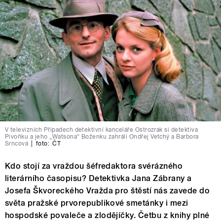
V televizních Případech detektivní kanceláře Ostrozrak si detektiva
Pivoňku a jeho „Watsona“ Boženku zahráli Ondřej Vetchý a Barbora
Srncová
|
foto:
ČT
Kdo stojí za vraždou šéfredaktora svérázného
literárního časopisu? Detektivka Jana Zábrany a
Josefa Škvoreckého Vražda pro štěstí nás zavede do
světa pražské prvorepublikové smetánky i mezi
hospodské povaleče a zlodějíčky. Četbu z knihy plné