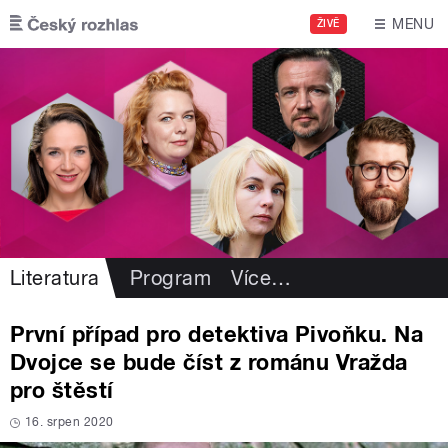
Přejít k hlavnímu obsahu
MENU
ŽIVĚ
Literatura
Program
Více
…
První případ pro detektiva Pivoňku. Na
Dvojce se bude číst z románu Vražda
pro štěstí
16. srpen 2020