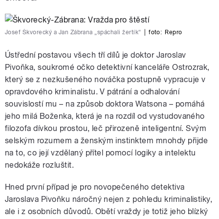
Josef Škvorecký a Jan Zábrana „spáchali žertík“
|
foto:
Repro
Ústřední postavou všech tří dílů je doktor Jaroslav
Pivoňka, soukromé očko detektivní kanceláře Ostrozrak,
který se z nezkušeného nováčka postupně vypracuje v
opravdového kriminalistu. V pátrání a odhalování
souvislostí mu – na způsob doktora Watsona – pomáhá
jeho milá Boženka, která je na rozdíl od vystudovaného
filozofa dívkou prostou, leč přirozeně inteligentní. Svým
selským rozumem a ženským instinktem mnohdy přijde
na to, co její vzdělaný přítel pomocí logiky a intelektu
nedokáže rozluštit.
Hned první případ je pro novopečeného detektiva
Jaroslava Pivoňku náročný nejen z pohledu kriminalistiky,
ale i z osobních důvodů. Obětí vraždy je totiž jeho blízký