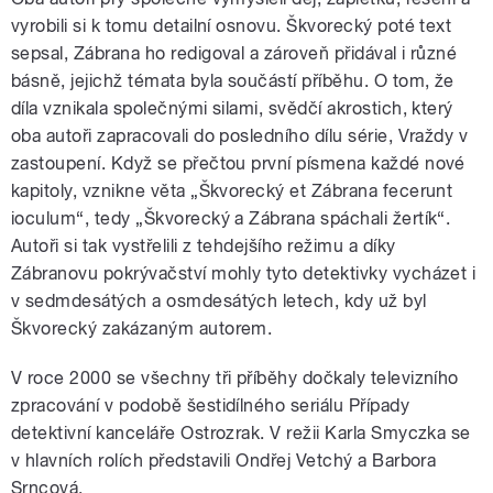
vyrobili si k tomu detailní osnovu. Škvorecký poté text
sepsal, Zábrana ho redigoval a zároveň přidával i různé
básně, jejichž témata byla součástí příběhu. O tom, že
díla vznikala společnými silami, svědčí akrostich, který
oba autoři zapracovali do posledního dílu série, Vraždy v
zastoupení. Když se přečtou první písmena každé nové
kapitoly, vznikne věta „Škvorecký et Zábrana fecerunt
ioculum“, tedy „Škvorecký a Zábrana spáchali žertík“.
Autoři si tak vystřelili z tehdejšího režimu a díky
Zábranovu pokrývačství mohly tyto detektivky vycházet i
v sedmdesátých a osmdesátých letech, kdy už byl
Škvorecký zakázaným autorem.
V roce 2000 se všechny tři příběhy dočkaly televizního
zpracování v podobě šestidílného seriálu Případy
detektivní kanceláře Ostrozrak. V režii Karla Smyczka se
v hlavních rolích představili Ondřej Vetchý a Barbora
Srncová.