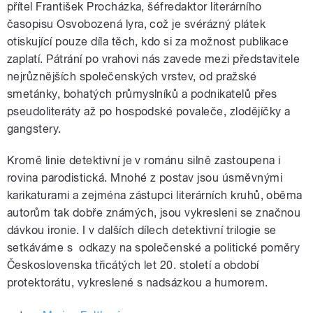
přítel František Procházka, šéfredaktor literárního
časopisu Osvobozená lyra, což je svérázný plátek
otiskující pouze díla těch, kdo si za možnost publikace
zaplatí. Pátrání po vrahovi nás zavede mezi představitele
nejrůznějších společenských vrstev, od pražské
smetánky, bohatých průmyslníků a podnikatelů přes
pseudoliteráty až po hospodské povaleče, zlodějíčky a
gangstery.
Kromě linie detektivní je v románu silně zastoupena i
rovina parodistická. Mnohé z postav jsou úsměvnými
karikaturami a zejména zástupci literárních kruhů, oběma
autorům tak dobře známých, jsou vykresleni se značnou
dávkou ironie. I v dalších dílech detektivní trilogie se
setkáváme s odkazy na společenské a politické poměry
Československa třicátých let 20. století a období
protektorátu, vykreslené s nadsázkou a humorem.