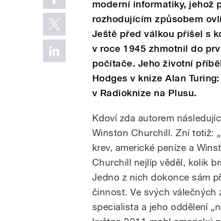
moderní informatiky, jehož
rozhodujícím způsobem ovli
Ještě před válkou přišel s 
v roce 1945 zhmotnil do pr
počítače. Jeho životní příb
Hodges v knize Alan Turing:
v Radioknize na Plusu.
Kdoví zda autorem následuj
Winston Churchill. Zní totiž:
krev, americké peníze a Wins
Churchill nejlíp věděl, kolik 
Jedno z nich dokonce sám přik
činnost. Ve svých válečných 
specialista a jeho oddělení „n