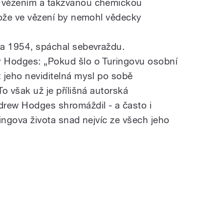
i vězením a takzvanou chemickou
otože ve vězení by nemohl vědecky
vna 1954, spáchal sebevraždu.
hy Hodges: „Pokud šlo o Turingovu
osobní
: jeho neviditelná mysl po sobě
To však už je přílišná autorská
drew Hodges shromáždil - a často i
ringova života snad nejvíc ze všech jeho