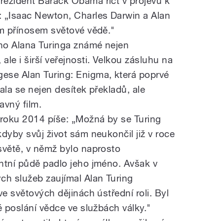
ezident Barack Obama říct v projevu k
: „Isaac Newton, Charles Darwin a Alan
ým přínosem světové vědě."
no Alana Turinga známé nejen
le i širší veřejnosti. Velkou zásluhu na
ese Alan Turing: Enigma, která poprvé
ala se nejen desítek překladů, ale
lavný film.
 roku 2014 píše: „Možná by se Turing
dyby svůj život sám neukončil již v roce
světě, v němž bylo naprosto
ntní půdě padlo jeho jméno. Avšak v
ch služeb zaujímal Alan Turing
ve světových dějinách ústřední roli. Byl
é poslání vědce ve službách války."