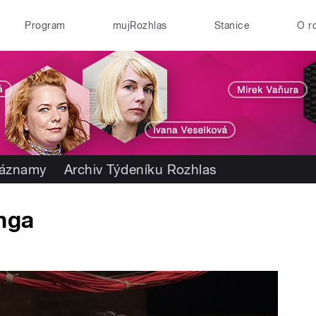
Program
mujRozhlas
Stanice
O r
záznamy
Archiv Týdeníku Rozhlas
inga