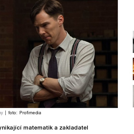
my
|
foto:
Profimedia
ynikající matematik a zakladatel