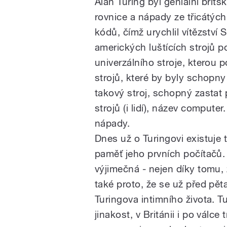
Alan Turing byl geniální brits
rovnice a nápady ze třicátýc
kódů, čímž urychlil vítězství 
amerických luštících strojů p
univerzálního stroje, kterou p
strojů, které by byly schopny
takový stroj, schopný zastat 
strojů (i lidí), název compute
nápady.
Dnes už o Turingovi existuje t
paměť jeho prvních počítačů
výjimečná - nejen díky tomu,
také proto, že se už před pět
Turingova intimního života. T
jinakost, v Británii i po válce