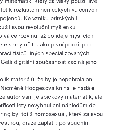
ký matematik, který za války použil své
h let k rozluštění německých válečných
Spojenců. Ke vzniku britských i
oužil svou revoluční myšlenku
o válce rozvinul až do ideje myslících
 se samy učit. Jako první použil pro
práci tisíců jiných specializovaných
r. Celá digitální současnost začíná jeho
olik materiálů, že by je nepobrala ani
. Nicméně Hodgesova kniha je nadále
 že autor sám je špičkový matematik, ale
atřiceti lety nevyhnul ani náhledům do
uring byl totiž homosexuál, který za svou
 trestnou, draze zaplatil: po soudním