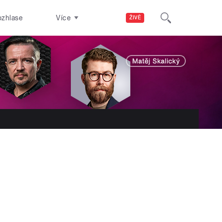
ozhlase
Více
ŽIVĚ