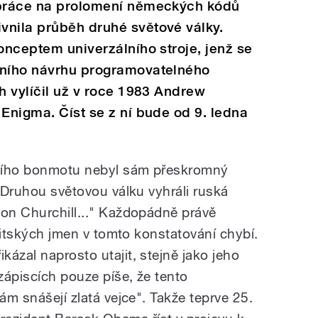
 práce na prolomení německých kódů
vnila průběh druhé světové války.
konceptem univerzálního stroje, jenž se
vního návrhu programovatelného
ěh vylíčil už v roce 1983 Andrew
 Enigma. Číst se z ní bude od 9. ledna
ícího bonmotu nebyl sám přeskromný
 „Druhou světovou válku vyhráli ruská
ton Churchill..." Každopádně právě
britských jmen v tomto konstatování chybí.
ázal naprosto utajit, stejně jako jeho
zápiscích pouze píše, že tento
ám snášejí zlatá vejce". Takže teprve 25.