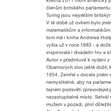
května 2011 mohl americký pr
členům britského parlamentu
Turing jsou největším britsk
V té době už ovšem bylo jmé
matematikům a informatikům, a
tom má i kniha Andrewa Hodg
vyšla už v roce 1983 - a dočk
inspirovala i divadelní hru a s
Autor v předmluvě k vydání z
Obamových slov ještě dožil, k
1954. Zemřel v docela jiném 
nemyslitelné, aby na parlame
tajném podsvětí zpravodajský
nezastupitelné místo. Sehrál 
mužem v pozadí, plnil důležit