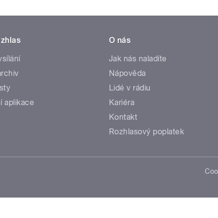
zhlas
O nás
ysílání
Jak nás naladíte
rchiv
Nápověda
sty
Lidé v rádiu
í aplikace
Kariéra
Kontakt
Rozhlasový poplatek
Coo