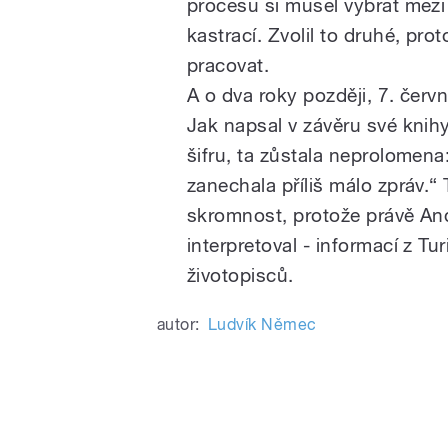
procesu si musel vybrat mez
kastrací. Zvolil to druhé, pr
pracovat.
A o dva roky později, 7. čer
Jak napsal v závěru své kni
šifru
, ta zůstala neprolomena
zanechala příliš málo zpráv.“ 
skromnost, protože právě An
interpretoval - informací z Tu
životopisců.
autor:
Ludvík Němec