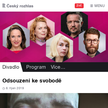
Přejít k hlavnímu obsahu
MENU
ŽIVĚ
Divadlo
Program
Více
…
Odsouzeni ke svobodě
6. říjen 2019