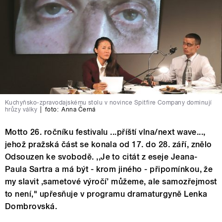
Kuchyňsko-zpravodajskému stolu v novince Spitfire Company dominují
hrůzy války
|
foto:
Anna Černá
Motto 26. ročníku festivalu ...příští vlna/next wave...,
jehož pražská část se konala od 17. do 28. září, znělo
Odsouzen ke svobodě. ,,Je to citát z eseje Jeana-
Paula Sartra a má být - krom jiného - připomínkou, že
my slavit ,sametové výročí’ můžeme, ale samozřejmost
to není," upřesňuje v programu dramaturgyně Lenka
Dombrovská.