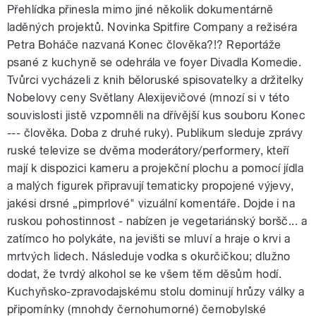
Přehlídka přinesla mimo jiné několik dokumentárně
laděných projektů. Novinka Spitfire Company a režiséra
Petra Boháče nazvaná Konec člověka?!? Reportáže
psané z kuchyně se odehrála ve foyer Divadla Komedie.
Tvůrci vycházeli z knih běloruské spisovatelky a držitelky
Nobelovy ceny Světlany Alexijevičové (mnozí si v této
souvislosti jistě vzpomněli na dřívější kus souboru Konec
--- člověka. Doba z druhé ruky). Publikum sleduje zprávy
ruské televize se dvěma moderátory/performery, kteří
mají k dispozici kameru a projekční plochu a pomocí jídla
a malých figurek připravují tematicky propojené výjevy,
jakési drsné „pimprlové" vizuální komentáře. Dojde i na
ruskou pohostinnost - nabízen je vegetariánský boršč... a
zatímco ho polykáte, na jevišti se mluví a hraje o krvi a
mrtvých lidech. Následuje vodka s okurčičkou; dlužno
dodat, že tvrdý alkohol se ke všem těm děsům hodí.
Kuchyňsko-zpravodajskému stolu dominují hrůzy války a
připomínky (mnohdy černohumorné) černobylské