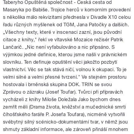
Taberyho Opuštěná společnost - Česká cesta od
Masaryka po Babiše. Trojice herců v komorním provedení
s několika málo rekvizitami přednesla v Divadle X10 celou
řadu různých myšlenek od TGM, Jana Patočky a dalších.
„Všechny texty, které v inscenaci zazní, jsou původní
citace z knihy," řekl ve vltavské Mozaice režisér Patrik
Lančarič. „Nic není vyfabulováno a nic připsáno. S
výjimkou jedné definice, kterou jsme našli v právnickém
slovníku. Ten definuje opuštění věci jakožto pozbytí
vlastnictví. Věc se tak stává ničí, volnou k okupaci. To je
velmi silné a velmi přesné tvrzení." Ve stejném prostoru
hostovala i brněnská skupina DOK. TRIN se svou
Zprávou o zázraku (Josef Toufar). Tvůrci při přípravách
vycházeli z knihy Miloše Doležala Jako bychom dnes
zemřít měli (Drama života, kněžství a mučednické smrti
číhošťského faráře P. Josefa Toufara), nicméně vytvořili
svébytný silný scénicko-dokumentární tvar, v němž jsou
shrnuty základní informace, ale zároveň přináší mnohem