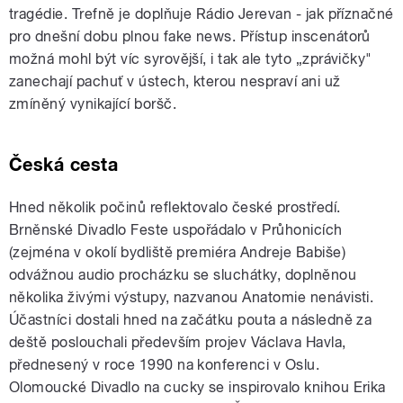
tragédie. Trefně je doplňuje Rádio Jerevan - jak příznačné
pro dnešní dobu plnou fake news. Přístup inscenátorů
možná mohl být víc syrovější, i tak ale tyto „zprávičky"
zanechají pachuť v ústech, kterou nespraví ani už
zmíněný vynikající boršč.
Česká cesta
Hned několik počinů reflektovalo české prostředí.
Brněnské Divadlo Feste uspořádalo v Průhonicích
(zejména v okolí bydliště premiéra Andreje Babiše)
odvážnou audio procházku se sluchátky, doplněnou
několika živými výstupy, nazvanou Anatomie nenávisti.
Účastníci dostali hned na začátku pouta a následně za
deště poslouchali především projev Václava Havla,
přednesený v roce 1990 na konferenci v Oslu.
Olomoucké Divadlo na cucky se inspirovalo knihou Erika