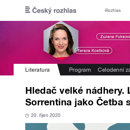
Přejít k hlavnímu obsahu
iRozhlas
Literatura
Program
Celodenní 
Hledač velké nádhery. L
Sorrentina jako Četba s
20. říjen 2020