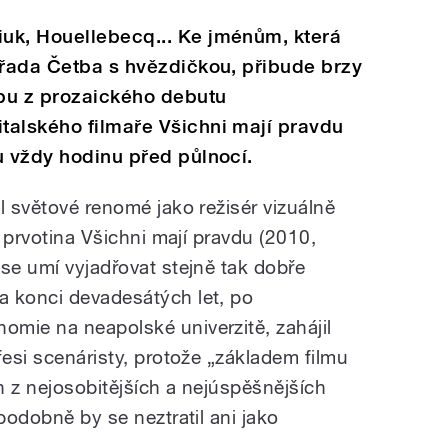
uk, Houellebecq... Ke jménům, která
 řada Četba s hvězdičkou, přibude brzy
tbu z prozaického debutu
talského filmaře Všichni mají pravdu
u vždy hodinu před půlnocí.
l světové renomé jako režisér vizuálně
í prvotina Všichni mají pravdu (2010,
se umí vyjadřovat stejně tak dobře
a konci devadesátých let, po
mie na neapolské univerzitě, zahájil
fesi scenáristy, protože „základem filmu
en z nejosobitějších a nejúspěšnějších
ěpodobně by se neztratil ani jako