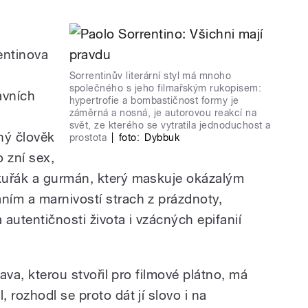
entinova
Sorrentinův literární styl má mnoho
společného s jeho filmařským rukopisem:
avních
hypertrofie a bombastičnost formy je
záměrná a nosná, je autorovou reakcí na
svět, ze kterého se vytratila jednoduchost a
ný člověk
prostota
|
foto:
Dybbuk
 zní sex,
kuřák a gurmán, který maskuje okázalým
ím a marnivostí strach z prázdnoty,
autentičnosti života i vzácných epifanií
tava, kterou stvořil pro filmové plátno, má
 rozhodl se proto dát jí slovo i na