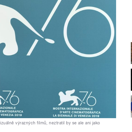
zuálně výrazných filmů, neztratil by se ale ani jako