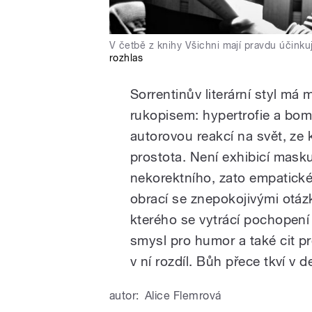
V četbě z knihy Všichni mají pravdu účinkuj
rozhlas
Sorrentinův literární styl m
rukopisem: hypertrofie a bom
autorovou reakcí na svět, ze 
prostota. Není exhibicí mask
nekorektního, zato empatick
obrací se znepokojivými otáz
kterého se vytrácí pochopení 
smysl pro humor a také cit pr
v ní rozdíl. Bůh přece tkví v de
autor:
Alice Flemrová