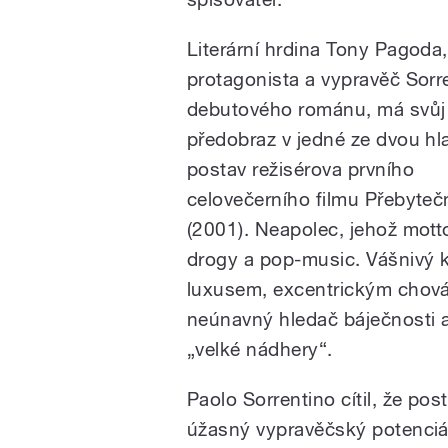
Literární hrdina Tony Pagoda,
protagonista a vypravěč Sorr
debutového románu, má svůj
předobraz v jedné ze dvou hl
postav režisérova prvního
celovečerního filmu Přebyteč
(2001). Neapolec, jehož motto
drogy a pop-music. Vášnivý 
luxusem, excentrickým chován
neúnavný hledač báječnosti a 
„velké nádhery“.
Paolo Sorrentino cítil, že pos
úžasný vypravěčský potenciál,