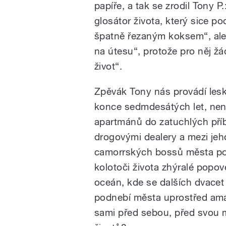
papíře, a tak se zrodil Tony P
glosátor života, který sice po
špatně řezaným koksem“, ale 
na útesu“, protože pro něj žá
život“.
Zpěvák Tony nás provádí les
konce sedmdesátých let, nen
apartmánů do zatuchlých příb
drogovými dealery a mezi jeho
camorrských bossů města po
kolotoči života zhýralé popo
oceán, kde se dalších dvacet 
podnebí města uprostřed am
sami před sebou, před svou m