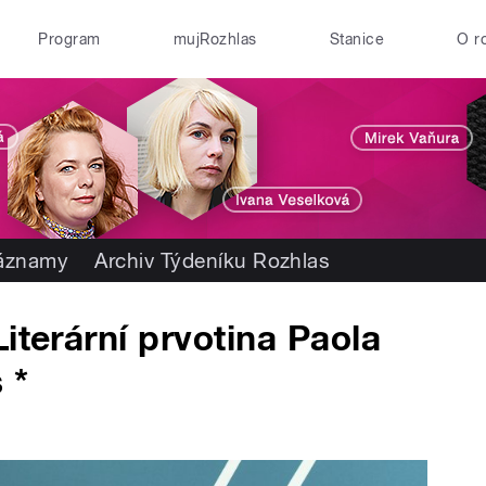
Program
mujRozhlas
Stanice
O r
záznamy
Archiv Týdeníku Rozhlas
iterární prvotina Paola
 *