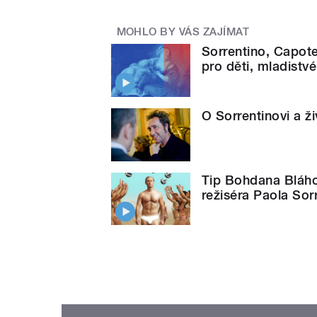
MOHLO BY VÁS ZAJÍMAT
Sorrentino, Capot
pro děti, mladistv
O Sorrentinovi a ž
Tip Bohdana Bláhov
režiséra Paola Sor