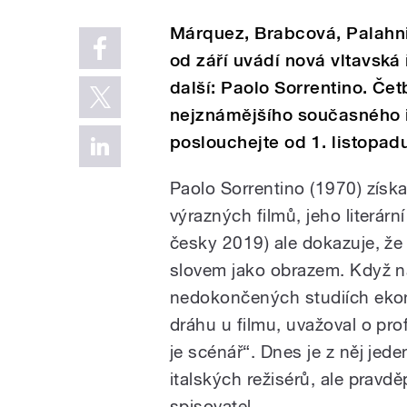
Márquez, Brabcová, Palahni
od září uvádí nová vltavská
další: Paolo Sorrentino. Če
nejznámějšího současného i
poslouchejte od 1. listopad
Paolo Sorrentino (1970) získa
výrazných filmů, jeho literárn
česky 2019) ale dokazuje, že 
slovem jako obrazem. Když n
nedokončených studiích ekono
dráhu u filmu, uvažoval o pro
je scénář“. Dnes je z něj jed
italských režisérů, ale pravd
spisovatel.