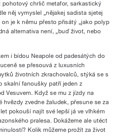
.: pohotový chrlič metafor, sarkastický
dle něj vymyslel „nějakej sadista sjetej
on je k němu přesto přisátý „jako polyp
dná alternativa není, „buď život, nebo
kem i bídou Neapole od padesátých do
uceně se přesouvá z luxusních
ytků životních zkrachovalců, stýká se s
 skalní fanoušky patří jeden z
d Vesuvem. Když se mu z jízdy na
vé hvězdy zvedne žaludek, přesune se za
let pokouší najít své lepší já ve vlhkém
azonského pralesa. Dokážeme ale utéct
inulostí? Kolik můžeme prožít za život