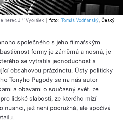
e herec Jiří Vyorálek
|
foto:
Tomáš Vodňanský
,
Český
á mnoho společného s jeho filmařským
bastičnost formy je záměrná a nosná, je
kterého se vytratila jednoduchost a
ující obsahovou prázdnotu. Ústy politicky
ého Tonyho Pagody se na nás autor
kami a obavami o současný svět, ze
pro lidské slabosti, ze kterého mizí
o nuanci, jež není podružná, ale spočívá
tailu.