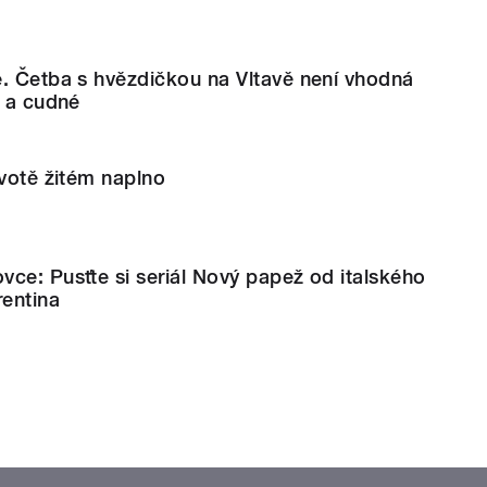
e. Četba s hvězdičkou na Vltavě není vhodná
é a cudné
ivotě žitém naplno
ce: Pusťte si seriál Nový papež od italského
rentina