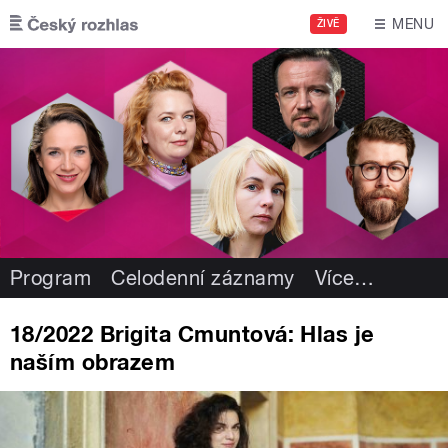
Přejít k hlavnímu obsahu
MENU
ŽIVĚ
Program
Celodenní záznamy
Více
…
18/2022 Brigita Cmuntová: Hlas je
naším obrazem