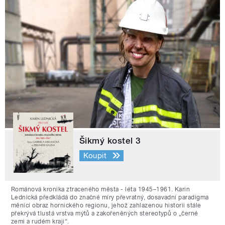
Šikmý kostel 3
Koupit
Románová kronika ztraceného města - léta 1945–1961. Karin
Lednická předkládá do značné míry převratný, dosavadní paradigma
měnící obraz hornického regionu, jehož zahlazenou historii stále
překrývá tlustá vrstva mýtů a zakořeněných stereotypů o „černé
zemi a rudém kraji“.