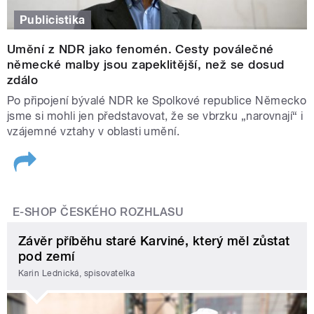
Publicistika
Umění z NDR jako fenomén. Cesty poválečné
německé malby jsou zapeklitější, než se dosud
zdálo
Po připojení bývalé NDR ke Spolkové republice Německo
jsme si mohli jen představovat, že se vbrzku „narovnají“ i
vzájemné vztahy v oblasti umění.
E-SHOP ČESKÉHO ROZHLASU
Závěr příběhu staré Karviné, který měl zůstat
pod zemí
Karin Lednická, spisovatelka