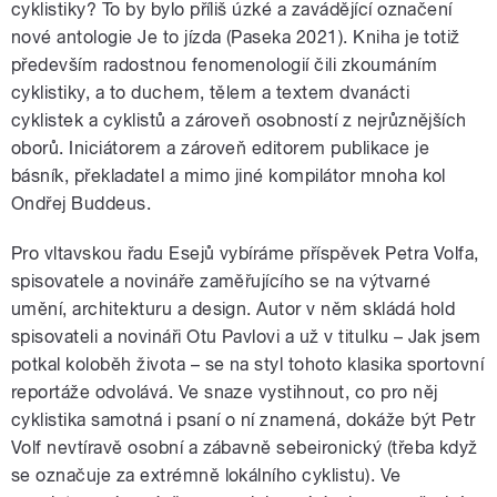
cyklistiky? To by bylo příliš úzké a zavádějící označení
nové antologie Je to jízda (Paseka 2021). Kniha je totiž
především radostnou fenomenologií čili zkoumáním
cyklistiky, a to duchem, tělem a textem dvanácti
cyklistek a cyklistů a zároveň osobností z nejrůznějších
oborů. Iniciátorem a zároveň editorem publikace je
básník, překladatel a mimo jiné kompilátor mnoha kol
Ondřej Buddeus.
Pro vltavskou řadu Esejů vybíráme příspěvek Petra Volfa,
spisovatele a novináře zaměřujícího se na výtvarné
umění, architekturu a design. Autor v něm skládá hold
spisovateli a novináři Otu Pavlovi a už v titulku – Jak jsem
potkal koloběh života – se na styl tohoto klasika sportovní
reportáže odvolává. Ve snaze vystihnout, co pro něj
cyklistika samotná i psaní o ní znamená, dokáže být Petr
Volf nevtíravě osobní a zábavně sebeironický (třeba když
se označuje za extrémně lokálního cyklistu). Ve