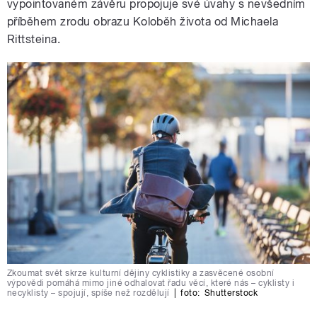
vypointovaném závěru propojuje své úvahy s nevšedním
příběhem zrodu obrazu Koloběh života od Michaela
Rittsteina.
Zkoumat svět skrze kulturní dějiny cyklistiky a zasvěcené osobní
výpovědi pomáhá mimo jiné odhalovat řadu věcí, které nás – cyklisty i
necyklisty – spojují, spíše než rozdělují
|
foto:
Shutterstock