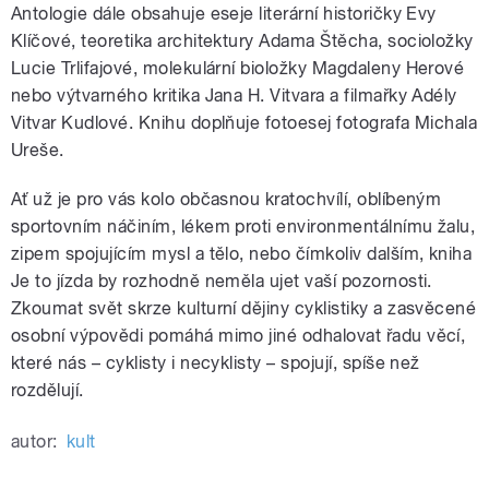
Antologie dále obsahuje eseje literární historičky Evy
Klíčové, teoretika architektury Adama Štěcha, socioložky
Lucie Trlifajové, molekulární bioložky Magdaleny Herové
nebo výtvarného kritika Jana H. Vitvara a filmařky Adély
Vitvar Kudlové. Knihu doplňuje fotoesej fotografa Michala
Ureše.
Ať už je pro vás kolo občasnou kratochvílí, oblíbeným
sportovním náčiním, lékem proti environmentálnímu žalu,
zipem spojujícím mysl a tělo, nebo čímkoliv dalším, kniha
Je to jízda by rozhodně neměla ujet vaší pozornosti.
Zkoumat svět skrze kulturní dějiny cyklistiky a zasvěcené
osobní výpovědi pomáhá mimo jiné odhalovat řadu věcí,
které nás – cyklisty i necyklisty – spojují, spíše než
rozdělují.
autor:
kult