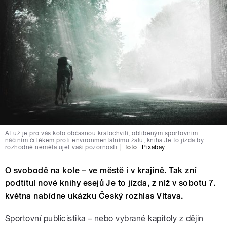
Ať už je pro vás kolo občasnou kratochvílí, oblíbeným sportovním
náčiním či lékem proti environmentálnímu žalu, kniha Je to jízda by
rozhodně neměla ujet vaší pozornosti
|
foto:
Pixabay
O svobodě na kole – ve městě i v krajině. Tak zní
podtitul nové knihy esejů Je to jízda, z níž v sobotu 7.
května nabídne ukázku Český rozhlas Vltava.
Sportovní publicistika – nebo vybrané kapitoly z dějin