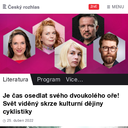
Přejít k hlavnímu obsahu
MENU
ŽIVĚ
Literatura
Program
Více
…
Je čas osedlat svého dvoukolého oře!
Svět viděný skrze kulturní dějiny
cyklistiky
25. duben 2022