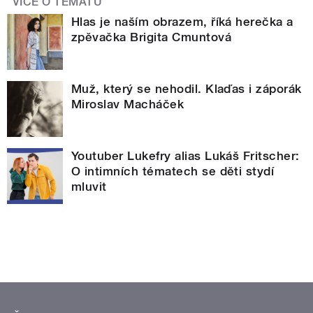
VÍCE O TÉMATU
Hlas je naším obrazem, říká herečka a
zpěvačka Brigita Cmuntová
Muž, který se nehodil. Klaďas i záporák
Miroslav Macháček
Youtuber Lukefry alias Lukáš Fritscher:
O intimních tématech se děti stydí
mluvit