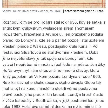
Václav Hollar: Dívčí profil v čepci, asi 1635
|
foto:
Národní galerie Praha
Rozhodujícím se pro Hollara stal rok 1636, kdy se setkal s
anglickým královským vyslancem sirem Thomasem
Howardem, hrabětem z Arundelu. Ten pražského rodáka
přivedl do Londýna, kde se o pár let později stal učitelem
kreslení prince z Walesu, pozdějšího krále Karla II. Po
restauraci Stuartovců se stal dvorním kreslířem. Doba
jeho největší slávy je tak spojena s Londýnem, kde
vytvořil nepřeberné množství pohledů na město. Jen díky
HoNarovým rytinám dnes známe mnohé stavby, které
lehly popelem při Velkém požáru Londýna v roce 1666.
Replika slavného shakespearovského divadla Globe tak
mohla být na konci minulého století věrně postavena
právě podle jeho precizních kreseb. Londýn kreslil často
z věže katedrály v Southwarku, v jejíž postranní lodi je od
roku 1983 Hollarova pamětní deska, na níž je mimo jiné