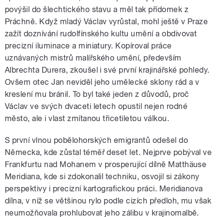
povýšil do šlechtického stavu a měl tak přídomek z
Práchně. Když mladý Václav vyrůstal, mohl ještě v Praze
zažít doznívání rudolfínského kultu umění a obdivovat
precizní iluminace a miniatury. Kopíroval práce
uznávaných mistrů malířského umění, především
Albrechta Durera, zkoušel i své první krajinářské pohledy.
Ovšem otec Jan neviděl jeho umělecké sklony rád a v
kreslení mu bránil. To byl také jeden z důvodů, proč
Václav ve svých dvaceti letech opustil nejen rodné
město, ale i vlast zmítanou třicetiletou válkou.
S první vlnou pobělohorských emigrantů odešel do
Německa, kde zůstal téměř deset let. Nejprve pobýval ve
Frankfurtu nad Mohanem v prosperující dílně Matthäuse
Meridiana, kde si zdokonalil techniku, osvojil si zákony
perspektivy i precizní kartografickou práci. Meridianova
dílna, v níž se většinou rylo podle cizích předloh, mu však
neumožňovala prohlubovat jeho zálibu v krajinomalbě.