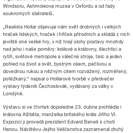
Windsoru, Ashmoleova muzea v Oxfordu a od řady
soukromých sběratelů.
„Realista Hollar objevuje nám svět drobných i velkých
hraček lidských, hraček i hříček přírodních a skládá z nich
jeviště oné veliké hry, v níž hrají úlohy postavy mnohdy
nad jeho i naše poměry: králové a královny, šlechtici a
rytíři, světové metropole a válečné stroje, tisíc a jeden
pohled na život a svět, bystrým okem, pečlivou a
dovednou rukou a něžným citem rozvážený, rozměřený,
potěžkaný,“ napsal o Hollarově tvorbě v předvečer
výstavy týdeník Čechoslovák, vydávaný za války v
Londýně.
Výstavu si ve čtvrtek dopoledne 23. dubna prohlédla i
královna Alžběta, manželka britského krále Jiřího VI.
Expozicí ji provedli prezident Edvard Beneš s chotí
Hanou. Návštěvu Jejího Veličenstva zaznamenal druhý