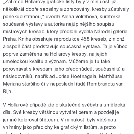
„Zatímco Hollarovy grafické listy byly v minulosti již
několikrát dobře sepsány a zpracovány, kresby zůstávaly
poněkud stranou,“ uvedla Alena Volrábová, kurátorka
současné výstavy a autorka nejúplnějšího soupisu
mistrových kreseb, který předloni vydala Národní galerie
Praha. Kniha obsahuje reprodukce 458 kreseb, z nichž
alespoň část představuje současná výstava. Ta je vůbec
poprvé zaměřena na Hollarovy kresby, na jejich
uměleckou kvalitu a význam. Můžeme je tu také
porovnávat s kresbami jeho předchůdců, současníků a
následovníků, například Jorise Hoefnagela, Matthäuse
Meriana staršího či v neposlední řadě Rembrandta van
Rijn.
V Hollarově případě jde o skutečně svébytná umělecká
díla. Své kresby většinou vytvářel perem a později je
jemně koloroval štětcem. V minulosti byly většinou
vnímány jako předlohy ke grafickým listům, a proto