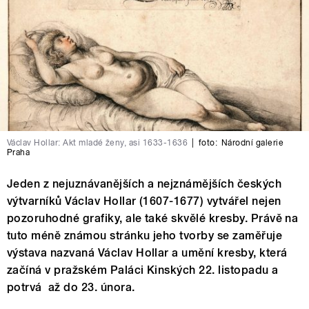
Václav Hollar: Akt mladé ženy, asi 1633-1636
|
foto:
Národní galerie
Praha
Jeden z nejuznávanějších a nejznámějších českých
výtvarníků Václav Hollar (1607-1677) vytvářel nejen
pozoruhodné grafiky, ale také skvělé kresby. Právě na
tuto méně známou stránku jeho tvorby se zaměřuje
výstava nazvaná Václav Hollar a umění kresby, která
začíná v pražském Paláci Kinských 22. listopadu a
potrvá až do 23. února.