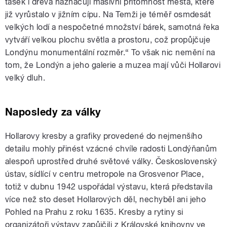
tašek i dřeva naznačují masivní přítomnost města, které
již vyrůstalo v jižním cípu. Na Temži je téměř osmdesát
velkých lodí a nespočetné množství bárek, samotná řeka
vytváří velkou plochu světla a prostoru, což propůjčuje
Londýnu monumentální rozměr.“ To však nic nemění na
tom, že Londýn a jeho galerie a muzea mají vůči Hollarovi
velký dluh.
Naposledy za války
Hollarovy kresby a grafiky provedené do nejmenšího
detailu mohly přinést vzácné chvíle radosti Londýňanům
alespoň uprostřed druhé světové války. Československý
ústav, sídlící v centru metropole na Grosvenor Place,
totiž v dubnu 1942 uspořádal výstavu, která představila
více než sto deset Hollarových děl, nechyběl ani jeho
Pohled na Prahu z roku 1635. Kresby a rytiny si
organizátoři výstavy zapůjčili z Královské knihovny ve