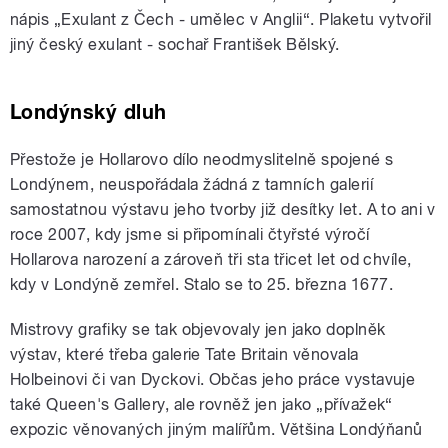
nápis „Exulant z Čech - umělec v Anglii“. Plaketu vytvořil
jiný český exulant - sochař František Bělský.
Londýnský dluh
Přestože je Hollarovo dílo neodmyslitelně spojené s
Londýnem, neuspořádala žádná z tamních galerií
samostatnou výstavu jeho tvorby již desítky let. A to ani v
roce 2007, kdy jsme si připomínali čtyřsté výročí
Hollarova narození a zároveň tři sta třicet let od chvíle,
kdy v Londýně zemřel. Stalo se to 25. března 1677.
Mistrovy grafiky se tak objevovaly jen jako doplněk
výstav, které třeba galerie Tate Britain věnovala
Holbeinovi či van Dyckovi. Občas jeho práce vystavuje
také Queen's Gallery, ale rovněž jen jako „přívažek“
expozic věnovaných jiným malířům. Většina Londýňanů