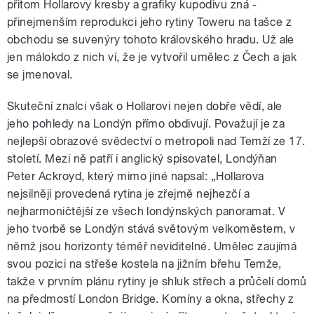
přitom Hollarovy kresby a grafiky kupodivu zná -
přinejmenším reprodukci jeho rytiny Toweru na tašce z
obchodu se suvenýry tohoto královského hradu. Už ale
jen málokdo z nich ví, že je vytvořil umělec z Čech a jak
se jmenoval.
Skuteční znalci však o Hollarovi nejen dobře vědí, ale
jeho pohledy na Londýn přímo obdivují. Považují je za
nejlepší obrazové svědectví o metropoli nad Temží ze 17.
století. Mezi ně patří i anglický spisovatel, Londýňan
Peter Ackroyd, který mimo jiné napsal: „Hollarova
nejsilněji provedená rytina je zřejmě nejhezčí a
nejharmoničtější ze všech londýnských panoramat. V
jeho tvorbě se Londýn stává světovým velkoměstem, v
němž jsou horizonty téměř neviditelné. Umělec zaujímá
svou pozici na střeše kostela na jižním břehu Temže,
takže v prvním plánu rytiny je shluk střech a průčelí domů
na předmostí London Bridge. Komíny a okna, střechy z