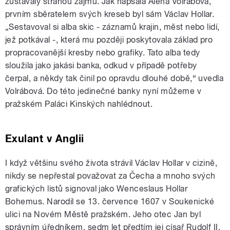
zůstávaly stranou zájmu. Jak napsala Alena Volrábová,
prvním sběratelem svých kreseb byl sám Václav Hollar.
„Sestavoval si alba skic - záznamů krajin, měst nebo lidí,
jež potkával -, která mu později poskytovala základ pro
propracovanější kresby nebo grafiky. Tato alba tedy
sloužila jako jakási banka, odkud v případě potřeby
čerpal, a někdy tak činil po opravdu dlouhé době,“ uvedla
Volrábová. Do této jedinečné banky nyní můžeme v
pražském Paláci Kinských nahlédnout.
Exulant v Anglii
I když většinu svého života strávil Václav Hollar v cizině,
nikdy se nepřestal považovat za Čecha a mnoho svých
grafických listů signoval jako Wenceslaus Hollar
Bohemus. Narodil se 13. července 1607 v Soukenické
ulici na Novém Městě pražském. Jeho otec Jan byl
správním úředníkem, sedm let předtím jej císař Rudolf II.