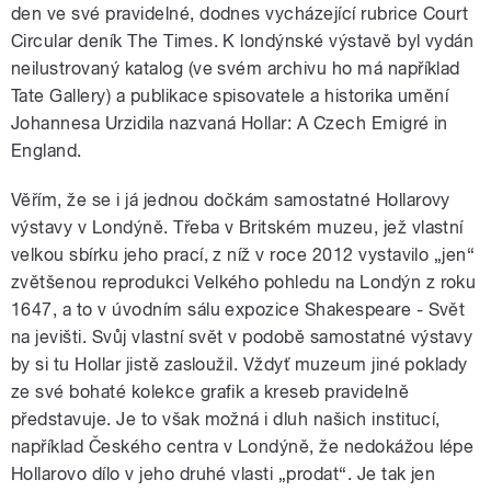
den ve své pravidelné, dodnes vycházející rubrice Court
Circular deník The Times. K londýnské výstavě byl vydán
neilustrovaný katalog (ve svém archivu ho má například
Tate Gallery) a publikace spisovatele a historika umění
Johannesa Urzidila nazvaná Hollar: A Czech Emigré in
England.
Věřím, že se i já jednou dočkám samostatné Hollarovy
výstavy v Londýně. Třeba v Britském muzeu, jež vlastní
velkou sbírku jeho prací, z níž v roce 2012 vystavilo „jen“
zvětšenou reprodukci Velkého pohledu na Londýn z roku
1647, a to v úvodním sálu expozice Shakespeare - Svět
na jevišti. Svůj vlastní svět v podobě samostatné výstavy
by si tu Hollar jistě zasloužil. Vždyť muzeum jiné poklady
ze své bohaté kolekce grafik a kreseb pravidelně
představuje. Je to však možná i dluh našich institucí,
například Českého centra v Londýně, že nedokážou lépe
Hollarovo dílo v jeho druhé vlasti „prodat“. Je tak jen