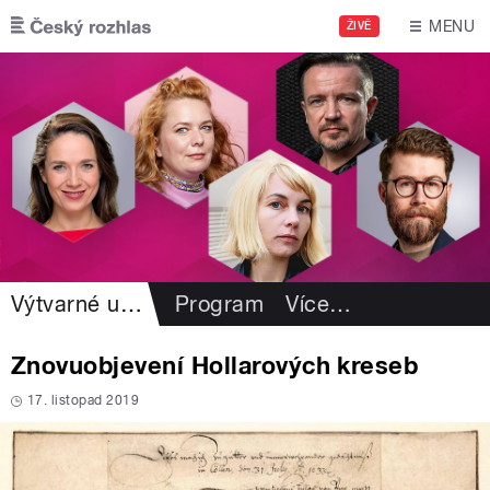
Přejít k hlavnímu obsahu
MENU
ŽIVĚ
Výtvarné umění
Program
Více
…
Znovuobjevení Hollarových kreseb
17. listopad 2019