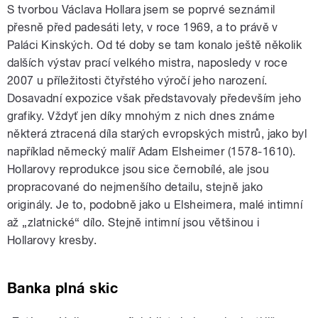
S tvorbou Václava Hollara jsem se poprvé seznámil
přesně před padesáti lety, v roce 1969, a to právě v
Paláci Kinských. Od té doby se tam konalo ještě několik
dalších výstav prací velkého mistra, naposledy v roce
2007 u příležitosti čtyřstého výročí jeho narození.
Dosavadní expozice však představovaly především jeho
grafiky. Vždyť jen díky mnohým z nich dnes známe
některá ztracená díla starých evropských mistrů, jako byl
například německý malíř Adam Elsheimer (1578-1610).
Hollarovy reprodukce jsou sice černobílé, ale jsou
propracované do nejmenšího detailu, stejně jako
originály. Je to, podobně jako u Elsheimera, malé intimní
až „zlatnické“ dílo. Stejně intimní jsou většinou i
Hollarovy kresby.
Banka plná skic