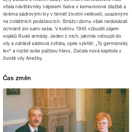
vítala návštěvníky nápisem Salve v kameninové dlažbě a
dvěma sádrovými lvy v téměř životní velikosti, usazenými
na zvláštních podstavcích. Strážci domu však nedokázali
ochránit ani sami sebe. V květnu 1945 vzbudili zájem
vojáků Rudé armády. Jeden z nich, jakmile vstoupil do
vily a zahlédl sádrová zvířata, opile vykřikl: „Ty germánskij
lev“ a rozbil soše pažbou hlavu. Začala nová kapitola v
životě vily Anežky.
Čas změn