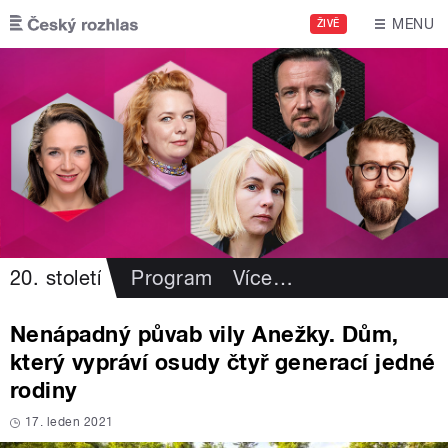
Přejít k hlavnímu obsahu
MENU
ŽIVĚ
20. století
Program
Více
…
Nenápadný půvab vily Anežky. Dům,
který vypráví osudy čtyř generací jedné
rodiny
17. leden 2021