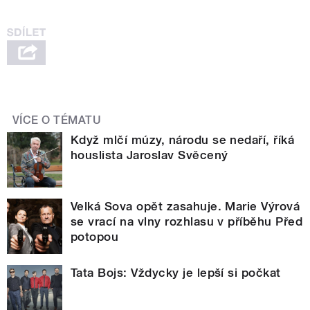
VÍCE O TÉMATU
Když mlčí múzy, národu se nedaří, říká
houslista Jaroslav Svěcený
Velká Sova opět zasahuje. Marie Výrová
se vrací na vlny rozhlasu v příběhu Před
potopou
Tata Bojs: Vždycky je lepší si počkat