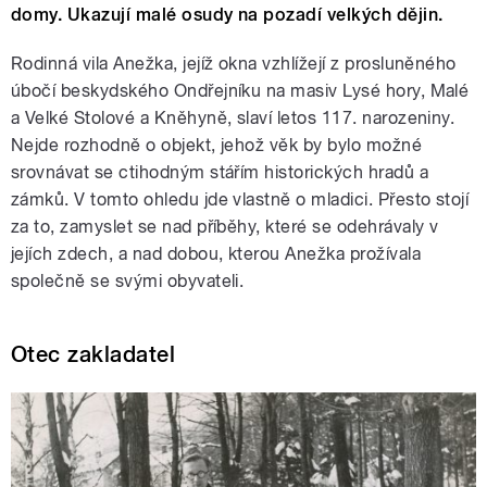
domy. Ukazují malé osudy na pozadí velkých dějin.
Rodinná vila Anežka, jejíž okna vzhlížejí z prosluněného
úbočí beskydského Ondřejníku na masiv Lysé hory, Malé
a Velké Stolové a Kněhyně, slaví letos 117. narozeniny.
Nejde rozhodně o objekt, jehož věk by bylo možné
srovnávat se ctihodným stářím historických hradů a
zámků. V tomto ohledu jde vlastně o mladici. Přesto stojí
za to, zamyslet se nad příběhy, které se odehrávaly v
jejích zdech, a nad dobou, kterou Anežka prožívala
společně se svými obyvateli.
Otec zakladatel