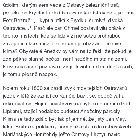
údolím, kterým sem vede z Ostravy železniční trať,
protéká od Frýdlantu do Ostravy říčka Ostravice – jak píše
Petr Bezruč: „...kypí a utíká k Frydku, šumivá, divoká
Ostravice...“. Proč ale pan Chmel postavil vilu právě v
těchto místech, kde se lidé v zimě sotva prohrabou
závějemi a kde ani v létě nepanuje obzvlášť příznivé
klima? Obyvatelé Anežky by vám na to řekli, že pokud je
zde pěkné slunné počasí, není hezčího místa na zemi, i
když současně přiznávají, že je-li vichr, mlha, déšť a sníh,
je tomu přesně naopak.
Kolem roku 1890 se zrodil zvyk movitějších Ostravanů
jezdit v létě železnicí do Kunčic bavit se, odpočívat a
rekreovat se. Hojně navštěvovaná byla i restaurace Pod
Lipkami, stojící nedaleko budoucí Anežčiny parcely.
Klima se tady zdálo být tak příjemné, že jistý Jan May,
lékař Bratrské pokladny hornické a starosta ostravských
Mariánských Hor (tehdy ještě Čertovy Lhoty), navíc