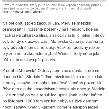
Název Vila Anežka, který je už od roku 1904 vepsán do fasády průčelí,
nese jméno po manželce Jana Chmela, který ji nechal postavit
|
foto:
Archiv Milana Švihálka
Na přelomu století zakoupil Jan, který se mezitím
osamostatnil, rozsáhlé pozemky na Fifejdách, kde se
nacházela cihlářská hlína, a založil vlastní cihelnu. Fifejdy
byly tehdy okrajovou částí Moravské Ostravy, vlastně to
byly původně jen samé louky. Však ten podivný název
prý znamená zkomolené „fünf Weide“, tedy něco jako
pět luk či doslova pět pastvin.
Z centra Moravské Ostravy sem vedla cesta, které se
dodnes říká „Stodolní“. Tam mívali sedláci a majitelé luk
stodoly, sloužící pro obhospodařování oněch pozemků.
Bývala to dlouho zanedbávaná cesta, ale dnes je Stodolní
ulice známá po celé republice úplně jinak, neboť krátce
po listopadu 1989 tam vzniklo nebývale živé centrum
noční zábavy. Snad v každém domě je alespoň jeden