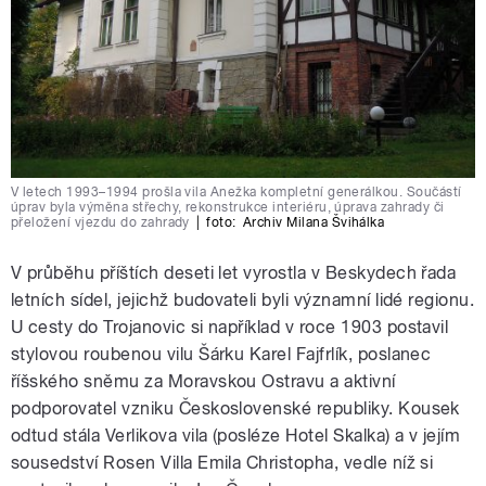
V letech 1993–1994 prošla vila Anežka kompletní generálkou. Součástí
úprav byla výměna střechy, rekonstrukce interiéru, úprava zahrady či
přeložení vjezdu do zahrady
|
foto:
Archiv Milana Švihálka
V průběhu příštích deseti let vyrostla v Beskydech řada
letních sídel, jejichž budovateli byli významní lidé regionu.
U cesty do Trojanovic si například v roce 1903 postavil
stylovou roubenou vilu Šárku Karel Fajfrlík, poslanec
říšského sněmu za Moravskou Ostravu a aktivní
podporovatel vzniku Československé republiky. Kousek
odtud stála Verlikova vila (posléze Hotel Skalka) a v jejím
sousedství Rosen Villa Emila Christopha, vedle níž si