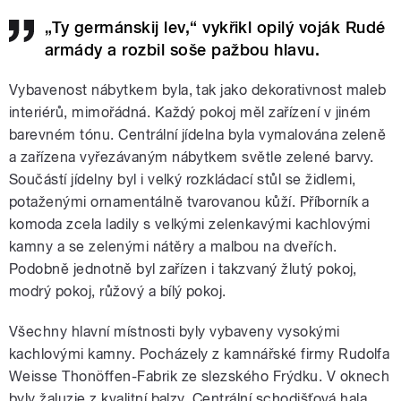
„Ty germánskij lev,“ vykřikl opilý voják Rudé
armády a rozbil soše pažbou hlavu.
Vybavenost nábytkem byla, tak jako dekorativnost maleb
interiérů, mimořádná. Každý pokoj měl zařízení v jiném
barevném tónu. Centrální jídelna byla vymalována zeleně
a zařízena vyřezávaným nábytkem světle zelené barvy.
Součástí jídelny byl i velký rozkládací stůl se židlemi,
potaženými ornamentálně tvarovanou kůží. Příborník a
komoda zcela ladily s velkými zelenkavými kachlovými
kamny a se zelenými nátěry a malbou na dveřích.
Podobně jednotně byl zařízen i takzvaný žlutý pokoj,
modrý pokoj, růžový a bílý pokoj.
Všechny hlavní místnosti byly vybaveny vysokými
kachlovými kamny. Pocházely z kamnářské firmy Rudolfa
Weisse Thonöffen-Fabrik ze slezského Frýdku. V oknech
byly žaluzie z kvalitní balzy. Centrální schodišťová hala