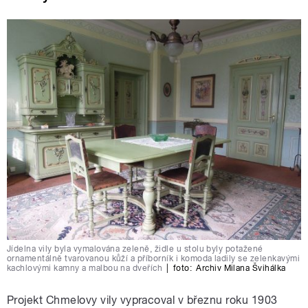
Jídelna vily byla vymalována zeleně, židle u stolu byly potažené
ornamentálně tvarovanou kůží a příborník i komoda ladily se zelenkavými
kachlovými kamny a malbou na dveřích
|
foto:
Archiv Milana Švihálka
Projekt Chmelovy vily vypracoval v březnu roku 1903