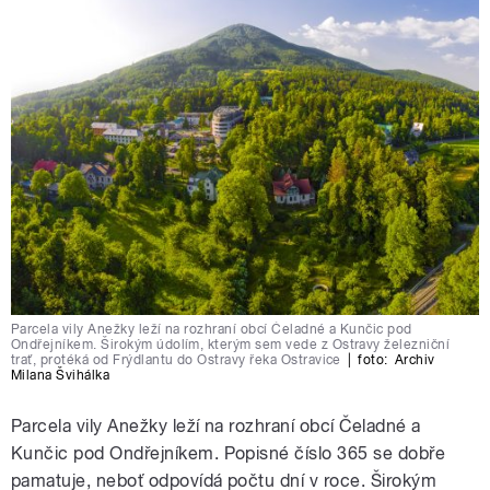
Parcela vily Anežky leží na rozhraní obcí Čeladné a Kunčic pod
Ondřejníkem. Širokým údolím, kterým sem vede z Ostravy železniční
trať, protéká od Frýdlantu do Ostravy řeka Ostravice
|
foto:
Archiv
Milana Švihálka
Parcela vily Anežky leží na rozhraní obcí Čeladné a
Kunčic pod Ondřejníkem. Popisné číslo 365 se dobře
pamatuje, neboť odpovídá počtu dní v roce. Širokým