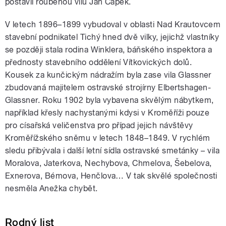
postavil roubenou vilu Jan Čapek.
V letech 1896–1899 vybudoval v oblasti Nad Krautovcem
stavební podnikatel Tichý hned dvě vilky, jejichž vlastníky
se později stala rodina Winklera, báňského inspektora a
přednosty stavebního oddělení Vítkovických dolů.
Kousek za kunčickým nádražím byla zase vila Glassner
zbudovaná majitelem ostravské strojírny Elbertshagen-
Glassner. Roku 1902 byla vybavena skvělým nábytkem,
například křesly nachystanými kdysi v Kroměříži pouze
pro císařská veličenstva pro případ jejich návštěvy
Kroměřížského sněmu v letech 1848–1849. V rychlém
sledu přibývala i další letní sídla ostravské smetánky – vila
Moralova, Jaterkova, Nechybova, Chmelova, Šebelova,
Exnerova, Bémova, Henčlova… V tak skvělé společnosti
nesměla Anežka chybět.
Rodný list