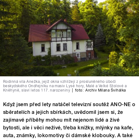
Rodinná vila Anežka, jejíž okna vzhlížejí z prosluněného úbočí
beskydského Ondřejníku na masiv Lysé hory, Malé a Velké Stolové a
Kněhyně, slaví letos 117. narozeniny
|
foto:
Archiv Milana Švihálka
Když jsem před lety natáčel televizní soutěž ANO-NE o
sběratelích a jejich sbírkách, uvědomil jsem si, že
zajímavé příběhy mohou mít nejenom lidé a živé
bytosti, ale i věci neživé, třeba knížky, mlýnky na kafe,
auta, známky, lokomotivy či dámské klobouky. A také