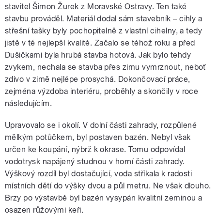
stavitel Šimon Žurek z Moravské Ostravy. Ten také
stavbu prováděl. Materiál dodal sám stavebník – cihly a
střešní tašky byly pochopitelně z vlastní cihelny, a tedy
jistě v té nejlepší kvalitě. Začalo se téhož roku a před
Dušičkami byla hrubá stavba hotová. Jak bylo tehdy
zvykem, nechala se stavba přes zimu vymrznout, neboť
zdivo v zimě nejlépe prosychá. Dokončovací práce,
zejména výzdoba interiéru, proběhly a skončily v roce
následujícím.
Upravovalo se i okolí. V dolní části zahrady, rozpůlené
mělkým potůčkem, byl postaven bazén. Nebyl však
určen ke koupání, nýbrž k okrase. Tomu odpovídal
vodotrysk napájený studnou v horní části zahrady.
Výškový rozdíl byl dostačující, voda stříkala k radosti
místních dětí do výšky dvou a půl metru. Ne však dlouho.
Brzy po výstavbě byl bazén vysypán kvalitní zeminou a
osazen růžovými keři.