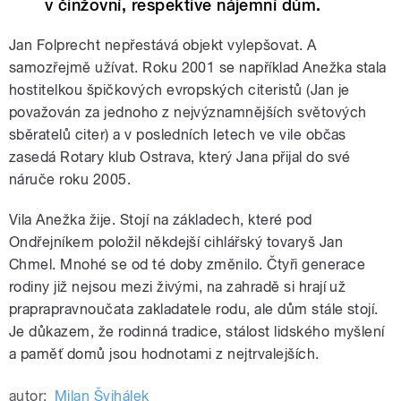
v činžovní, respektive nájemní dům.
Jan Folprecht nepřestává objekt vylepšovat. A
samozřejmě užívat. Roku 2001 se například Anežka stala
hostitelkou špičkových evropských citeristů (Jan je
považován za jednoho z nejvýznamnějších světových
sběratelů citer) a v posledních letech ve vile občas
zasedá Rotary klub Ostrava, který Jana přijal do své
náruče roku 2005.
Vila Anežka žije. Stojí na základech, které pod
Ondřejníkem položil někdejší cihlářský tovaryš Jan
Chmel. Mnohé se od té doby změnilo. Čtyři generace
rodiny již nejsou mezi živými, na zahradě si hrají už
praprapravnoučata zakladatele rodu, ale dům stále stojí.
Je důkazem, že rodinná tradice, stálost lidského myšlení
a paměť domů jsou hodnotami z nejtrvalejších.
autor:
Milan Švihálek