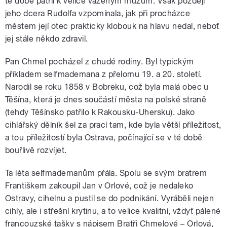
té době patřil k velice váženým mužům. Však později
jeho dcera Rudolfa vzpomínala, jak při procházce
městem její otec prakticky klobouk na hlavu nedal, neboť
jej stále někdo zdravil.
Pan Chmel pocházel z chudé rodiny. Byl typickým
příkladem selfmademana z přelomu 19. a 20. století.
Narodil se roku 1858 v Bobreku, což byla malá obec u
Těšína, která je dnes součástí města na polské straně
(tehdy Těšínsko patřilo k Rakousku-Uhersku). Jako
cihlářský dělník šel za prací tam, kde byla větší příležitost,
a tou příležitostí byla Ostrava, počínající se v té době
bouřlivě rozvíjet.
Ta léta selfmademanům přála. Spolu se svým bratrem
Františkem zakoupil Jan v Orlové, což je nedaleko
Ostravy, cihelnu a pustil se do podnikání. Vyráběli nejen
cihly, ale i střešní krytinu, a to velice kvalitní, vždyť pálené
francouzské tašky s nápisem Bratři Chmelové – Orlová,