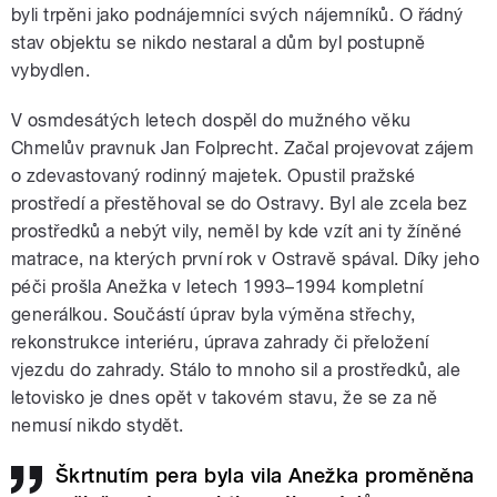
byli trpěni jako podnájemníci svých nájemníků. O řádný
stav objektu se nikdo nestaral a dům byl postupně
vybydlen.
V osmdesátých letech dospěl do mužného věku
Chmelův pravnuk Jan Folprecht. Začal projevovat zájem
o zdevastovaný rodinný majetek. Opustil pražské
prostředí a přestěhoval se do Ostravy. Byl ale zcela bez
prostředků a nebýt vily, neměl by kde vzít ani ty žíněné
matrace, na kterých první rok v Ostravě spával. Díky jeho
péči prošla Anežka v letech 1993–1994 kompletní
generálkou. Součástí úprav byla výměna střechy,
rekonstrukce interiéru, úprava zahrady či přeložení
vjezdu do zahrady. Stálo to mnoho sil a prostředků, ale
letovisko je dnes opět v takovém stavu, že se za ně
nemusí nikdo stydět.
Škrtnutím pera byla vila Anežka proměněna