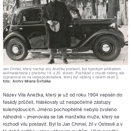
Jan Chmel, který nechal vilu Anežku postavit, byl typickým příkladem
selfmademana z přelomu 19. a 20. století. Pocházel z chudé rodiny, ale
vypracoval se na velkopodnikatele, který byl vážený v celém okolí
|
foto:
Archiv Milana Švihálka
Název Vila Anežka, který je už od roku 1904 vepsán do
fasády průčelí, hláskovaly už nespočetné zástupy
kolemjdoucích. Jméno pochopitelně nebylo zvoleno
náhodně – jmenovala se tak manželka muže, který se
rozhodl vilu postavit. Byl to Jan Chmel, žil v Ostravě a v