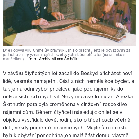
Dnes obývá vilu Chmelův pravnuk Jan Folprecht, jenž je považován za
jednoho z nejvýznamnějších světových sběratelů citer (na snímku s
manželkou)
|
foto:
Archiv Milana Švihálka
V závěru čtyřicátých let začali do Beskyd přicházet noví
lidé, vesměs nemajetní. Část z nich neměla kde bydlet, a
tak je národní výbor přiděloval jako podnájemníky do
někdejších rodinných vil. Nevyhnula se tomu ani Anežka.
Škrtnutím pera byla proměněna v činžovní, respektive
nájemní dům. Během čtyřiceti následujících let se v
objektu vystřídalo devět rodin, skoro třicet osob včetně
dětí, někdy poměrně nezvedených. Majitelům objektu
byla k obývání ponechána jen malá část domu, vlastně