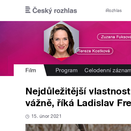
Přejít k hlavnímu obsahu
iRozhlas
Film
Program
Celodenní zázna
Nejdůležitější vlastnos
vážně, říká Ladislav Fre
15. únor 2021