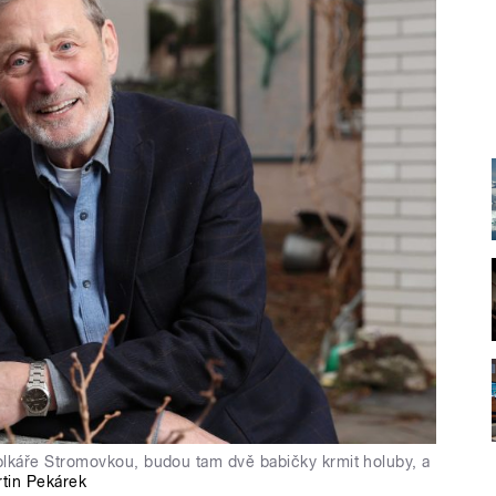
riplkáře Stromovkou, budou tam dvě babičky krmit holuby, a
tin Pekárek