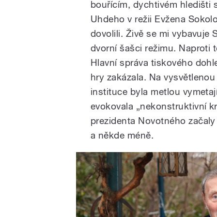
bouřícím, dychtivém hledišti 
Uhdeho v režii Evžena Sokol
dovolili. Živě se mi vybavuje
dvorní šašci režimu. Naproti 
Hlavní správa tiskového dohl
hry zakázala. Na vysvětlenou
instituce byla metlou vymetaj
evokovala „nekonstruktivní kri
prezidenta Novotného začaly 
a někde méně.