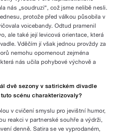
a nás „soudruzi“, což jsme nelibě nesli.
ednesu, protože před válkou působila v
vičovala voicebandy. Odtud pramenil
vo, ale také její levicová orientace, která
ivadle. Vděčím jí však jednou provždy za
kantorů nemohu opomenout zejména
, která nás učila pohybové výchově a
ál dvě sezony v satirickém divadle
y tuto scénu charakterizovaly?
ou v cvičení smyslu pro jevištní humor,
vou reakci v partnerské souhře a výdrži,
stavení denně. Satira se ve vyprodaném,