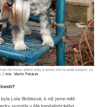
i musí mít herec dobré boty a nesmí mít na sobě kostým, ve
j
|
foto:
Martin Pekárek
livnili?
yla Lola Skrbková, k níž jsme měli
ecky vyrostla v éře kapitalistického