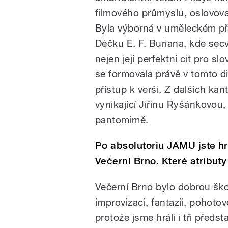
filmového průmyslu, oslovoval
Byla výborná v uměleckém př
Déčku E. F. Buriana, kde sec
nejen její perfektní cit pro slo
se formovala právě v tomto d
přístup k verši. Z dalších 
vynikající Jiřinu Ryšánkovou
pantomimě.
Po absolutoriu JAMU jste hr
Večerní Brno. Které atribut
Večerní Brno bylo dobrou škol
improvizaci, fantazii, pohoto
protože jsme hráli i tři před