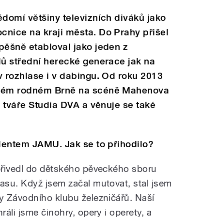
ědomí většiny televizních diváků jako
cnice na kraji města. Do Prahy přišel
pěšně etabloval jako jeden z
lů střední herecké generace jak na
v rozhlase i v dabingu. Od roku 2013
svém rodném Brně na scéně Mahenova
é tváře Studia DVA a věnuje se také
udentem JAMU. Jak se to přihodilo?
přivedl do dětského pěveckého sboru
asu. Když jsem začal mutovat, stal jsem
y Závodního klubu železničářů. Naší
áli jsme činohry, opery i operety, a