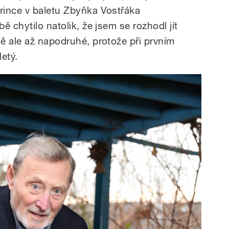
rince v baletu Zbyňka Vostřáka
 chytilo natolik, že jsem se rozhodl jít
ě ale až napodruhé, protože při prvním
etý.