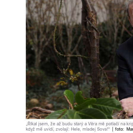
„Říkal jsem, že až budu starý a Věra mě potlačí na k
když mě uvidí, zvolají: Hele, mladej Sova!“
|
foto:
Mar