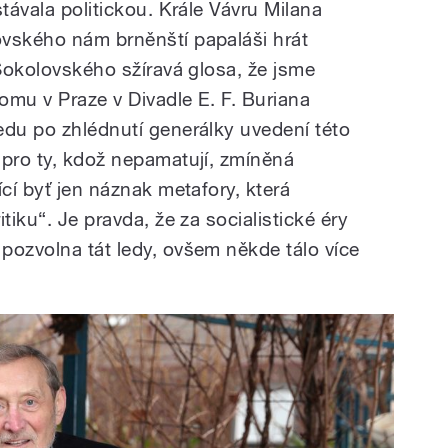
stávala politickou. Krále Vávru Milana
ovského nám brněnští papaláši hrát
 Sokolovského sžíravá glosa, že jsme
tomu v Praze v Divadle E. F. Buriana
edu po zhlédnutí generálky uvedení této
 pro ty, kdož nepamatují, zmíněná
ící byť jen náznak metafory, která
tiku“. Je pravda, že za socialistické éry
pozvolna tát ledy, ovšem někde tálo více