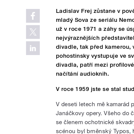
Ladislav Frej zůstane v pov
mladý Sova ze seriálu Nemo
už v roce 1971 a záhy se ús
nejvýraznějších představite
divadle, tak před kamerou, 
pohostinsky vystupuje ve 
divadla, patří mezi profilov
načítání audioknih.
V roce 1959 jste se stal st
V deseti letech mě kamarád 
Janáčkovy opery. Všeho do č
se členem ochotnické skvadr
scénou byl brněnský Typos, hr