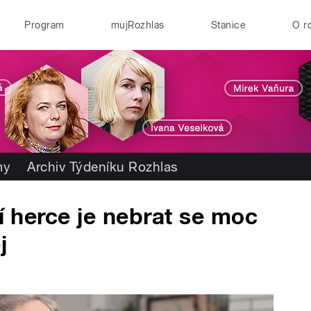
Program
mujRozhlas
Stanice
O r
my
Archiv Týdeníku Rozhlas
tí herce je nebrat se moc
j