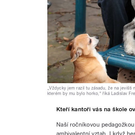
„Vždycky jem razil tu zásadu, že na jevišt
kterém by mu bylo horko,“ říká Ladislav Fre
Kteří kantoři vás na škole ov
Naší ročníkovou pedagožkou b
ambivalentní vztah. I když her