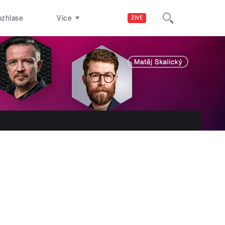
ozhlase
Více
ŽIVĚ