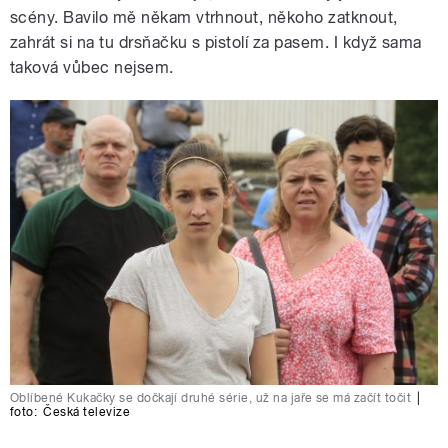
scény. Bavilo mě někam vtrhnout, někoho zatknout,
zahrát si na tu drsňačku s pistolí za pasem. I když sama
taková vůbec nejsem.
Oblíbené Kukačky se dočkají druhé série, už na jaře se má začít točit
|
foto:
Česká televize