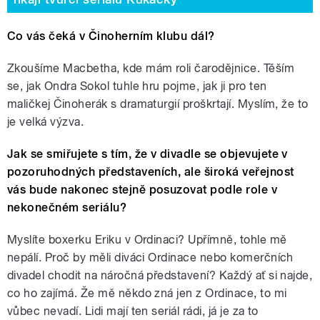
Co vás čeká v Činoherním klubu dál?
Zkoušíme Macbetha, kde mám roli čarodějnice. Těším
se, jak Ondra Sokol tuhle hru pojme, jak ji pro ten
maličkej Činoherák s dramaturgií proškrtají. Myslím, že to
je velká výzva.
Jak se smiřujete s tím, že v divadle se objevujete v
pozoruhodných představeních, ale široká veřejnost
vás bude nakonec stejně posuzovat podle role v
nekonečném seriálu?
Myslíte boxerku Eriku v Ordinaci? Upřímně, tohle mě
nepálí. Proč by měli diváci Ordinace nebo komerčních
divadel chodit na náročná představení? Každý ať si najde,
co ho zajímá. Že mě někdo zná jen z Ordinace, to mi
vůbec nevadí. Lidi mají ten seriál rádi, já je za to