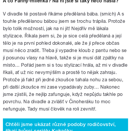
A co Fanny-milenka? Na ní jste si taky něco našla?
V divadle té postavě říkáme předělaná bába. (smích) A s
touhle předělanou bábou jsem se trochu trápila. Protože
bylo tolik možností, jak na ni jít! Nejdřív mě lákala
stylizace. Říkala jsem si, že je sice celá předělaná a její
tělo je na první pohled dokonalé, ale že jí přece občas
musí něco zradit. Třeba jí vypadne kloub z pantu nebo se
jí posunou vlasy na hlavě, takže si je musí dát zpátky na
místo… Pořád jsem si s tou stylizací hrála, až mi v divadle
říkali, ať už nic nevymýšlím a prostě to nějak zahraju.
Protože já fakt při jedné zkoušce tahala nohu za sebou,
při další zkoušce mi zase vypadávaly zuby… Nakonec
jsme zjistili, že nejlíp zafunguje, když nepůjdu takhle po
povrchu. Na divadle a zvlášť v Činoheráku to moc
nefunguje. Tady musí člověk na roli zevnitř.
Chtěli jsme ukázat různé podoby rodičovství,
říkají tvůrci seriálu Kukačky