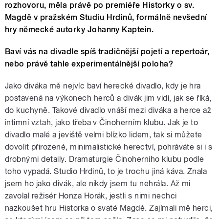
rozhovoru, měla právě po premiéře Historky o sv.
Magdě v pražském Studiu Hrdinů, formálně nevšední
hry německé autorky Johanny Kaptein.
Baví vás na divadle spíš tradičnější pojetí a repertoár,
nebo právě tahle experimentálnější poloha?
Jako diváka mě nejvíc baví herecké divadlo, kdy je hra
postavená na výkonech herců a divák jim vidí, jak se říká,
do kuchyně. Takové divadlo vnáší mezi diváka a herce až
intimní vztah, jako třeba v Činoherním klubu. Jak je to
divadlo malé a jeviště velmi blízko lidem, tak si můžete
dovolit přirozené, minimalistické herectví, pohráváte si i s
drobnými detaily. Dramaturgie Činoherního klubu podle
toho vypadá. Studio Hrdinů, to je trochu jiná káva. Znala
jsem ho jako divák, ale nikdy jsem tu nehrála. Až mi
zavolal režisér Honza Horák, jestli s nimi nechci
nazkoušet hru Historka o svaté Magdě. Zajímali mě herci,