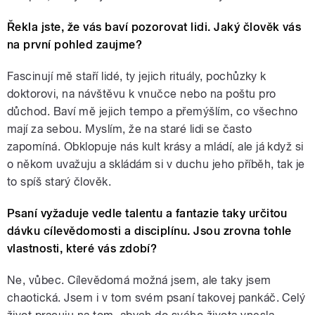
Řekla jste, že vás baví pozorovat lidi. Jaký člověk vás
na první pohled zaujme?
Fascinují mě staří lidé, ty jejich rituály, pochůzky k
doktorovi, na návštěvu k vnučce nebo na poštu pro
důchod. Baví mě jejich tempo a přemýšlím, co všechno
mají za sebou. Myslím, že na staré lidi se často
zapomíná. Obklopuje nás kult krásy a mládí, ale já když si
o někom uvažuju a skládám si v duchu jeho příběh, tak je
to spíš starý člověk.
Psaní vyžaduje vedle talentu a fantazie taky určitou
dávku cílevědomosti a disciplínu. Jsou zrovna tohle
vlastnosti, které vás zdobí?
Ne, vůbec. Cílevědomá možná jsem, ale taky jsem
chaotická. Jsem i v tom svém psaní takovej pankáč. Celý