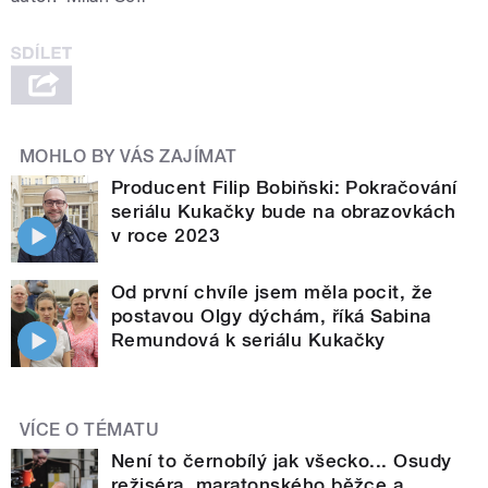
MOHLO BY VÁS ZAJÍMAT
Producent Filip Bobiňski: Pokračování
seriálu Kukačky bude na obrazovkách
v roce 2023
Od první chvíle jsem měla pocit, že
postavou Olgy dýchám, říká Sabina
Remundová k seriálu Kukačky
VÍCE O TÉMATU
Není to černobílý jak všecko... Osudy
režiséra, maratonského běžce a