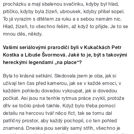
procházku a mají sbalenou svačinku, kdyby byl hlad,
pitíčko, kdyby byla žízeň, ubrousek, kdyby přišel sopel.
To já vyrazím s dítětem za ruku a s sebou nemám nic.
Hlad, žízeň, to všechno řeším, až když to přijde. Je to se
mnou děs, někdy.
Vašimi seriálovými prarodiči byli v Kukačkách Petr
Kostka a Libuše Švormová. Jaké to je, být s takovými
hereckými legendami „na place“?
Byla to krásná setkání. Sledovala jsem je oba, jak si
užívají ten čas před kamerou, jak se v každé emoci, v
každém pohledu dovedou vykoupat, jak si dovedou
počkat. Asi jsou na tenhle rytmus práce zvyklí, protože
dřív se točilo právě takhle. Když bylo třeba pomocí
detailu na hercovu tvář něco říct, tak se tomu dal
patřičný prostor, aby každý pochopil, co ten pohled
znamená. Dneska jsou seriály samý střih, všechno je