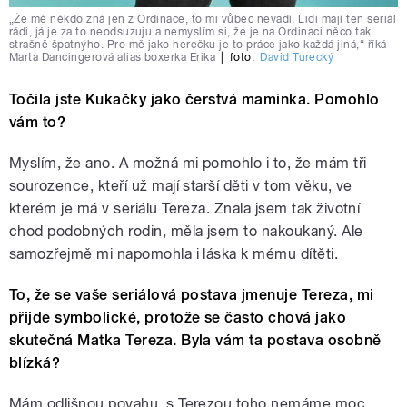
„Že mě někdo zná jen z Ordinace, to mi vůbec nevadí. Lidi mají ten seriál
rádi, já je za to neodsuzuju a nemyslím si, že je na Ordinaci něco tak
strašně špatnýho. Pro mě jako herečku je to práce jako každá jiná,“ říká
Marta Dancingerová alias boxerka Erika
|
foto:
David Turecký
Točila jste Kukačky jako čerstvá maminka. Pomohlo
vám to?
Myslím, že ano. A možná mi pomohlo i to, že mám tři
sourozence, kteří už mají starší děti v tom věku, ve
kterém je má v seriálu Tereza. Znala jsem tak životní
chod podobných rodin, měla jsem to nakoukaný. Ale
samozřejmě mi napomohla i láska k mému dítěti.
To, že se vaše seriálová postava jmenuje Tereza, mi
přijde symbolické, protože se často chová jako
skutečná Matka Tereza. Byla vám ta postava osobně
blízká?
Mám odlišnou povahu, s Terezou toho nemáme moc