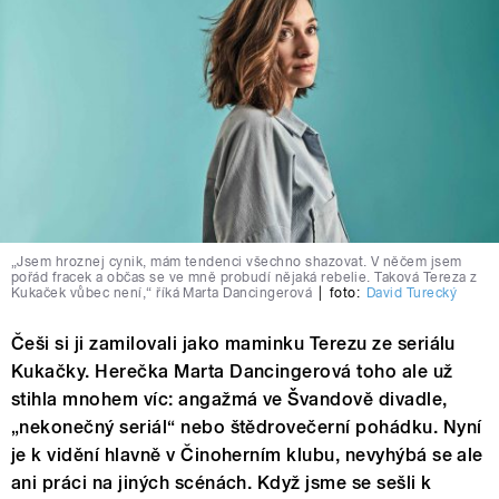
„Jsem hroznej cynik, mám tendenci všechno shazovat. V něčem jsem
pořád fracek a občas se ve mně probudí nějaká rebelie. Taková Tereza z
Kukaček vůbec není,“ říká Marta Dancingerová
|
foto:
David Turecký
Češi si ji zamilovali jako maminku Terezu ze seriálu
Kukačky. Herečka Marta Dancingerová toho ale už
stihla mnohem víc: angažmá ve Švandově divadle,
„nekonečný seriál“ nebo štědrovečerní pohádku. Nyní
je k vidění hlavně v Činoherním klubu, nevyhýbá se ale
ani práci na jiných scénách. Když jsme se sešli k