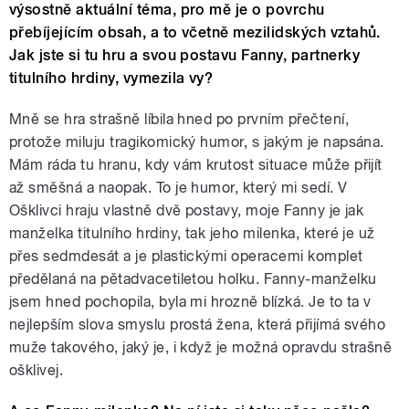
výsostně aktuální téma, pro mě je o povrchu
přebíjejícím obsah, a to včetně mezilidských vztahů.
Jak jste si tu hru a svou postavu Fanny, partnerky
titulního hrdiny, vymezila vy?
Mně se hra strašně líbila hned po prvním přečtení,
protože miluju tragikomický humor, s jakým je napsána.
Mám ráda tu hranu, kdy vám krutost situace může přijít
až směšná a naopak. To je humor, který mi sedí. V
Ošklivci hraju vlastně dvě postavy, moje Fanny je jak
manželka titulního hrdiny, tak jeho milenka, které je už
přes sedmdesát a je plastickými operacemi komplet
předělaná na pětadvacetiletou holku. Fanny-manželku
jsem hned pochopila, byla mi hrozně blízká. Je to ta v
nejlepším slova smyslu prostá žena, která přijímá svého
muže takového, jaký je, i když je možná opravdu strašně
ošklivej.