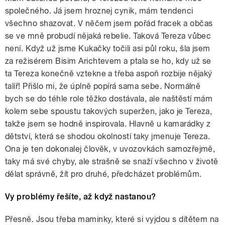
společného. Já jsem hroznej cynik, mám tendenci
všechno shazovat. V něčem jsem pořád fracek a občas
se ve mně probudí nějaká rebelie. Taková Tereza vůbec
není. Když už jsme Kukačky točili asi půl roku, šla jsem
za režisérem Bisim Arichtevem a ptala se ho, kdy už se
ta Tereza konečně vztekne a třeba aspoň rozbije nějaký
talíř! Přišlo mi, že úplně popírá sama sebe. Normálně
bych se do téhle role těžko dostávala, ale naštěstí mám
kolem sebe spoustu takových superžen, jako je Tereza,
takže jsem se hodně inspirovala. Hlavně u kamarádky z
dětství, která se shodou okolností taky jmenuje Tereza.
Ona je ten dokonalej člověk, v uvozovkách samozřejmě,
taky má své chyby, ale strašně se snaží všechno v životě
dělat správně, žít pro druhé, předcházet problémům.
Vy problémy řešíte, až když nastanou?
Přesně. Jsou třeba maminky, které si vyjdou s dítětem na