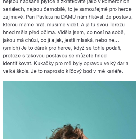
nejsou napsané plytce a zkratkovitě jako v komerčních
seriálech, nejsou černobílé, to je samozřejmě pro herce
zajímavé. Pan Pavlata na DAMU nám říkával, že postavu,
kterou máme hrát, musíme vidět. A já tu svou Terezu
hned měla před očima. Viděla jsem, co nosí na sobě,
jakou má chůzi, co jí a jak, jestli mlaská, nebo ne…
(smích) Je to dárek pro herce, když se tohle podaří,
protože s takovou postavou se můžete hned
identifikovat. Kukačky pro mě byly opravdu velký dar a
velká škola. Je to naprosto klíčový bod v mé kariéře.