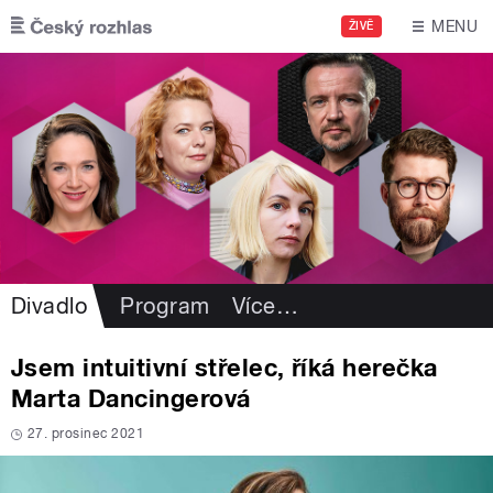
Přejít k hlavnímu obsahu
MENU
ŽIVĚ
Divadlo
Program
Více
…
Jsem intuitivní střelec, říká herečka
Marta Dancingerová
27. prosinec 2021