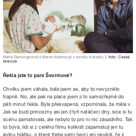
Marta Dancingerová a Marek Adamczyk v seriálu Kukačky
|
foto:
Česká
televize
Řekla jste to paní Švormové?
Chvilku jsem váhala, bála jsem se, aby to nevyznělo
trapně. No, ale pak na place jsem jí to samozřejmě do
pěti minut řekla. Byla překvapená, vzpomínala, že měla v
Jak se budí princezny asi jen čtyři natáčecí dny, sice si tu
scénu pamatovala, ale nebylo to pro ni nic zásadního. Tak
to bývá, lidi si z celého filmu kolikrát zapamatují jen tu
jednu hlášku, o které třeba sami herci ani nevědí, že ji