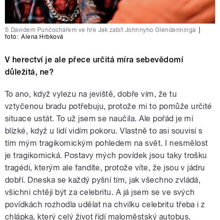
S Davidem Punčochářem ve hře Jak zabít Johnnyho Glendenninga
|
foto:
Alena Hrbková
V herectví je ale přece určitá míra sebevědomí
důležitá, ne?
To ano, když vylezu na jeviště, dobře vím, že tu
vztyčenou bradu potřebuju, protože mi to pomůže určité
situace ustát. To už jsem se naučila. Ale pořád je mi
blízké, když u lidí vidím pokoru. Vlastně to asi souvisí s
tím mým tragikomickým pohledem na svět. I nesmělost
je tragikomická. Postavy mých povídek jsou taky trošku
tragédi, kterým ale fandíte, protože víte, že jsou v jádru
dobří. Dneska se každý pyšní tím, jak všechno zvládá,
všichni chtějí být za celebritu. A já jsem se ve svých
povídkách rozhodla udělat na chvilku celebritu třeba i z
chlápka, který celý život řídí maloměstský autobus.