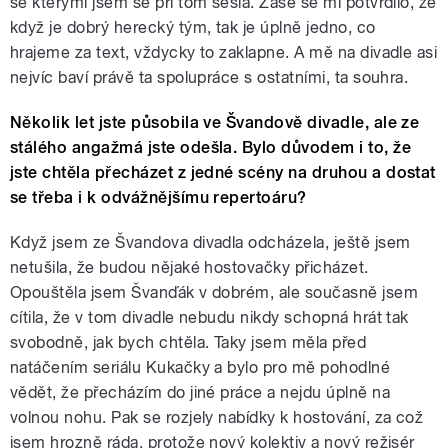
se kterými jsem se při tom sešla. Zase se mi potvrdilo, že
když je dobrý herecký tým, tak je úplně jedno, co
hrajeme za text, vždycky to zaklapne. A mě na divadle asi
nejvíc baví právě ta spolupráce s ostatními, ta souhra.
Několik let jste působila ve Švandově divadle, ale ze
stálého angažmá jste odešla. Bylo důvodem i to, že
jste chtěla přecházet z jedné scény na druhou a dostat
se třeba i k odvážnějšímu repertoáru?
Když jsem ze Švandova divadla odcházela, ještě jsem
netušila, že budou nějaké hostovačky přicházet.
Opouštěla jsem Švanďák v dobrém, ale současně jsem
cítila, že v tom divadle nebudu nikdy schopná hrát tak
svobodně, jak bych chtěla. Taky jsem měla před
natáčením seriálu Kukačky a bylo pro mě pohodlné
vědět, že přecházím do jiné práce a nejdu úplně na
volnou nohu. Pak se rozjely nabídky k hostování, za což
jsem hrozně ráda, protože nový kolektiv a nový režisér