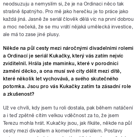
neodsuzuju a nemyslím si, že je na Ordinaci něco tak
strašně špatnýho. Pro mě jako herečku je to práce jako
každá jiná. Jasně že seriál člověk dělá víc na první dobrou
a moc nečeká, že se mu vrátí nějaká umělecká investice,
ale má to zase jiné plusy.
Někde na půl cesty mezi náročnými divadelními rolemi
a Ordinací je seriál Kukačky, který vás zatím nejvíc
zviditelnil. Hrála jste maminku, které v porodnici
zamění děcko, a ona musí své city dělit mezi dítě,
které několik let vychovává, a svého skutečného
potomka. Jsou pro vás Kukačky zatím ta zásadní role
a zkušenost?
Už ve chvíli, kdy jsem tu roli dostala, pak během natáčení
a i teď zpětně cítím velkou vděčnost za to, že jsem
Terezu mohla hrát. Kukačky jsou, jak říkáte, někde na půl
cesty mezi divadlem a komerčním seriálem. Postavy