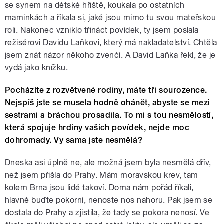
se synem na dětské hřiště, koukala po ostatních
maminkách a říkala si, jaké jsou mimo tu svou mateřskou
roli. Nakonec vzniklo třináct povídek, ty jsem poslala
režisérovi Davidu Laňkovi, který má nakladatelství. Chtěla
jsem znát názor někoho zvenčí. A David Laňka řekl, že je
vydá jako knížku.
Pocházíte z rozvětvené rodiny, máte tři sourozence.
Nejspíš jste se musela hodně ohánět, abyste se mezi
sestrami a bráchou prosadila. To mi s tou nesmělostí,
která spojuje hrdiny vašich povídek, nejde moc
dohromady. Vy sama jste nesmělá?
Dneska asi úplně ne, ale možná jsem byla nesmělá dřív,
než jsem přišla do Prahy. Mám moravskou krev, tam
kolem Brna jsou lidé takoví. Doma nám pořád říkali,
hlavně buďte pokorní, nenoste nos nahoru. Pak jsem se
dostala do Prahy a zjistila, že tady se pokora nenosí. Ve