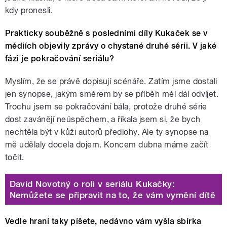
kdy pronesli.
Prakticky souběžně s posledními díly Kukaček se v
médiích objevily zprávy o chystané druhé sérii. V jaké
fázi je pokračování seriálu?
Myslím, že se právě dopisují scénáře. Zatím jsme dostali
jen synopse, jakým směrem by se příběh měl dál odvíjet.
Trochu jsem se pokračování bála, protože druhé série
dost zavánějí neúspěchem, a říkala jsem si, že bych
nechtěla být v kůži autorů předlohy. Ale ty synopse na
mě udělaly docela dojem. Koncem dubna máme začít
točit.
David Novotný o roli v seriálu Kukačky:
Nemůžete se připravit na to, že vám vymění dítě
Vedle hraní taky píšete, nedávno vám vyšla sbírka