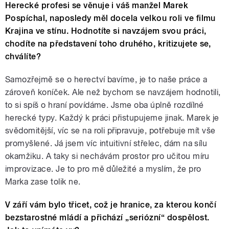
Herecké profesi se věnuje i váš manžel Marek
Pospíchal, naposledy měl docela velkou roli ve filmu
Krajina ve stínu. Hodnotíte si navzájem svou práci,
chodíte na představení toho druhého, kritizujete se,
chválíte?
Samozřejmě se o herectví bavíme, je to naše práce a
zároveň koníček. Ale než bychom se navzájem hodnotili,
to si spíš o hraní povídáme. Jsme oba úplně rozdílné
herecké typy. Každý k práci přistupujeme jinak. Marek je
svědomitější, víc se na roli připravuje, potřebuje mít vše
promyšlené. Já jsem víc intuitivní střelec, dám na sílu
okamžiku. A taky si nechávám prostor pro učitou míru
improvizace. Je to pro mě důležité a myslím, že pro
Marka zase tolik ne.
V září vám bylo třicet, což je hranice, za kterou končí
bezstarostné mládí a přichází „seriózní“ dospělost.