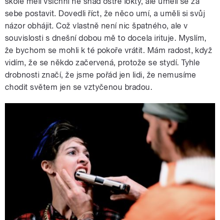
škole měli všichni ne snad ostré lokty, ale uměli se za
sebe postavit. Dovedli říct, že něco umí, a uměli si svůj
názor obhájit. Což vlastně není nic špatného, ale v
souvislosti s dnešní dobou mě to docela irituje. Myslím,
že bychom se mohli k té pokoře vrátit. Mám radost, když
vidím, že se někdo začervená, protože se stydí. Tyhle
drobnosti značí, že jsme pořád jen lidi, že nemusíme
chodit světem jen se vztyčenou bradou.