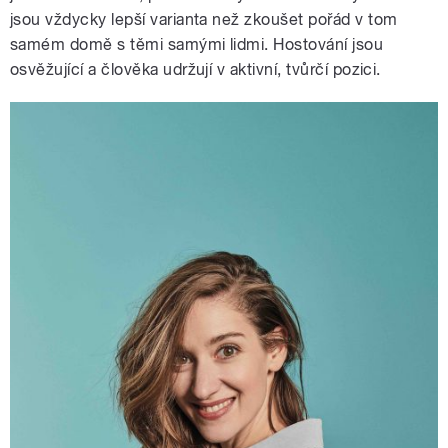
jsou vždycky lepší varianta než zkoušet pořád v tom
samém domě s těmi samými lidmi. Hostování jsou
osvěžující a člověka udržují v aktivní, tvůrčí pozici.