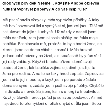
drobných povídek Nesmělí. Kdy jste v sobě objevila
nutkání vyprávět příběhy? A co vás inspiruje?
Mě psaní bavilo vždycky, ráda vyprávím příběhy. A taky
mě baví pozorovat lidi a vymýšlet si, jací asi jsou. Těší mě
nakukovat do jejich kuchyně. Už někdy v deseti jsem
měla deníček, kam jsem si psala hlášky, co řekla moje
babička. Fascinovala mě, protože to byla bodrá žena, se
kterou jsme se doma všichni nasmáli. Měla hrozně
jednoduché návody na život, ale současně byly funkční,
její rady zabíraly. Když si brácha přivedl domů svoji
budoucí ženu, tak babičku zajímalo jedině, jestli je ta
žena pro rodinu. A na to se taky hned zeptala. Zapisovala
jsem si ta její moudra, a když jsem po porodu zůstala
doma se synem, začala jsem psát svoje příběhy. Chybělo
mi divadlo a nevěděla jsem, kam s energií a kreativitou.
Když je člověk herec, pořád je se svou postavou. A mně
najednou to přemýšlení o rolích chybělo. Šla jsem třeba