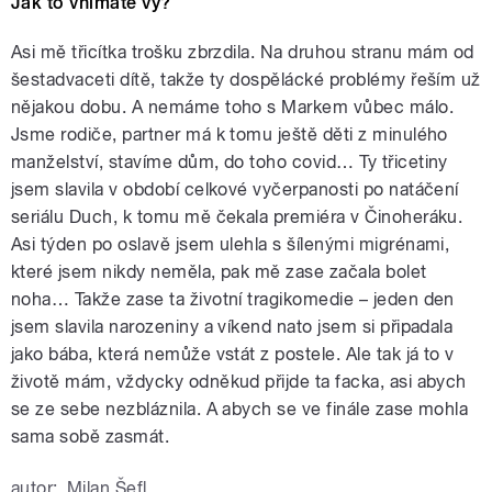
Jak to vnímáte vy?
Asi mě třicítka trošku zbrzdila. Na druhou stranu mám od
šestadvaceti dítě, takže ty dospělácké problémy řeším už
nějakou dobu. A nemáme toho s Markem vůbec málo.
Jsme rodiče, partner má k tomu ještě děti z minulého
manželství, stavíme dům, do toho covid… Ty třicetiny
jsem slavila v období celkové vyčerpanosti po natáčení
seriálu Duch, k tomu mě čekala premiéra v Činoheráku.
Asi týden po oslavě jsem ulehla s šílenými migrénami,
které jsem nikdy neměla, pak mě zase začala bolet
noha… Takže zase ta životní tragikomedie – jeden den
jsem slavila narozeniny a víkend nato jsem si připadala
jako bába, která nemůže vstát z postele. Ale tak já to v
životě mám, vždycky odněkud přijde ta facka, asi abych
se ze sebe nezbláznila. A abych se ve finále zase mohla
sama sobě zasmát.
autor:
Milan Šefl