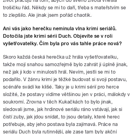
život pracuju na tom, abych do svého života vnesla
trošičku řád. Někdy se mi to daří, třeba s mateřstvím se
to zlepšilo. Ale jinak jsem pořád chaotik.
Ani vás jako herečku neminula vlna krimi seriálů.
Dotočila jste krimi sérii Duch. Objevíte se v roli
vyšetřovatelky. Čím byla pro vás tahle práce nová?
Skoro každá česká herečka už hrála vyšetřovatelku,
takže mojí snahou samozřejmě bylo zahrát ji úplně jinak,
než jak ji kdo v minulosti hrál. Nevím, jestli se mi to
podařilo. V žánru krimi je těžké budovat si svoji postavu,
scénáře svádí ke klišé. Taky je u krimi sérií pro herce
složité, že postavy vidíme většinou jen v práci, málokdy v
soukromí. Zrovna v těch Kukačkách to bylo jinak,
sledovali jsme, jak hrdinové seriálu ráno vstávají, jak si
čistí zuby, jak jdou snídat, to jsou detaily, které herec
potřebuje, aby jeho postava byla zajímavá. Práce na
seriálu Duch byla rutinnější, ale zase tam byly akční