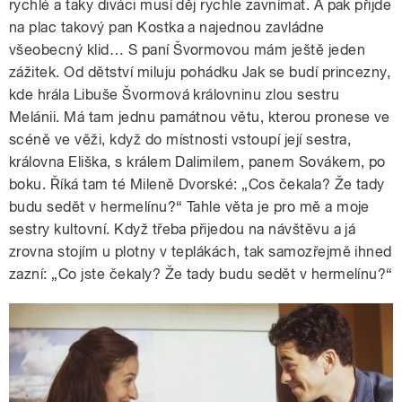
rychlé a taky diváci musí děj rychle zavnímat. A pak přijde
na plac takový pan Kostka a najednou zavládne
všeobecný klid… S paní Švormovou mám ještě jeden
zážitek. Od dětství miluju pohádku Jak se budí princezny,
kde hrála Libuše Švormová královninu zlou sestru
Melánii. Má tam jednu památnou větu, kterou pronese ve
scéně ve věži, když do místnosti vstoupí její sestra,
královna Eliška, s králem Dalimilem, panem Sovákem, po
boku. Říká tam té Mileně Dvorské: „Cos čekala? Že tady
budu sedět v hermelínu?“ Tahle věta je pro mě a moje
sestry kultovní. Když třeba přijedou na návštěvu a já
zrovna stojím u plotny v teplákách, tak samozřejmě ihned
zazní: „Co jste čekaly? Že tady budu sedět v hermelínu?“