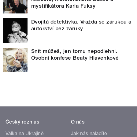
mystifikátora Karla Fuksy
Dvojitá detektivka. Vražda se zárukou a
autorství bez záruky
Snít můžeš, jen tomu nepodlehni.
Osobní konfese Beaty Hlavenkové
Český rozhlas
O nás
Válka na Ukrajině
Jak nás naladíte