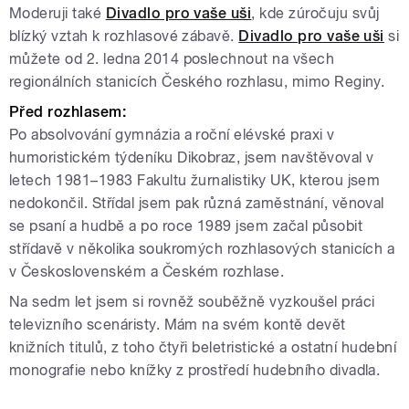
Moderuji také
Divadlo pro vaše uši
, kde zúročuju svůj
blízký vztah k rozhlasové zábavě.
Divadlo pro vaše uši
si
můžete od 2. ledna 2014 poslechnout na všech
regionálních stanicích Českého rozhlasu, mimo Reginy.
Před rozhlasem:
Po absolvování gymnázia a roční elévské praxi v
humoristickém týdeníku Dikobraz, jsem navštěvoval v
letech 1981–1983 Fakultu žurnalistiky UK, kterou jsem
nedokončil. Střídal jsem pak různá zaměstnání, věnoval
se psaní a hudbě a po roce 1989 jsem začal působit
střídavě v několika soukromých rozhlasových stanicích a
v Československém a Českém rozhlase.
Na sedm let jsem si rovněž souběžně vyzkoušel práci
televizního scenáristy. Mám na svém kontě devět
knižních titulů, z toho čtyři beletristické a ostatní hudební
monografie nebo knížky z prostředí hudebního divadla.