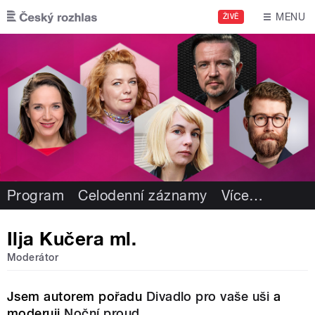
Přejít k hlavnímu obsahu
MENU
ŽIVĚ
Program
Celodenní záznamy
Více
…
Ilja Kučera ml.
Moderátor
Jsem autorem pořadu
Divadlo pro vaše uši
a
moderuji
Noční proud
.