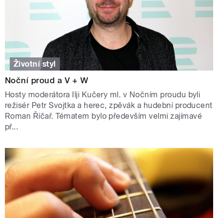
Životní styl
Noční proud a V + W
Hosty moderátora Ilji Kučery ml. v Nočním proudu byli
režisér Petr Svojtka a herec, zpěvák a hudební producent
Roman Říčař. Tématem bylo především velmi zajímavé
př...