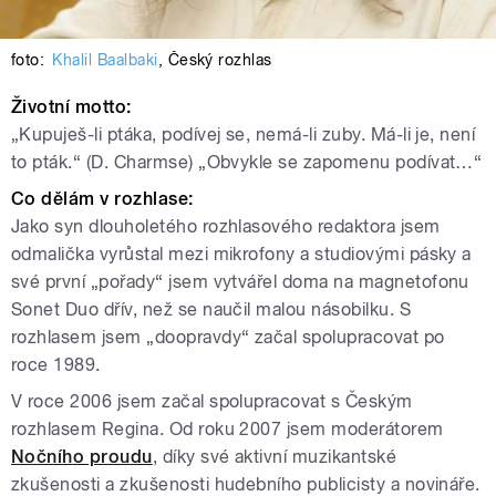
foto:
Khalil Baalbaki
,
Český rozhlas
Životní motto:
„Kupuješ-li ptáka, podívej se, nemá-li zuby. Má-li je, není
to pták.“ (D. Charmse) „Obvykle se zapomenu podívat…“
Co dělám v rozhlase:
Jako syn dlouholetého rozhlasového redaktora jsem
odmalička vyrůstal mezi mikrofony a studiovými pásky a
své první „pořady“ jsem vytvářel doma na magnetofonu
Sonet Duo dřív, než se naučil malou násobilku. S
rozhlasem jsem „doopravdy“ začal spolupracovat po
roce 1989.
V roce 2006 jsem začal spolupracovat s Českým
rozhlasem Regina. Od roku 2007 jsem moderátorem
Nočního proudu
, díky své aktivní muzikantské
zkušenosti a zkušenosti hudebního publicisty a novináře.