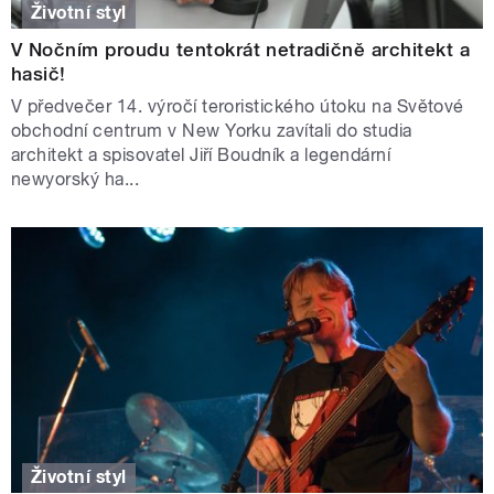
Životní styl
V Nočním proudu tentokrát netradičně architekt a
hasič!
V předvečer 14. výročí teroristického útoku na Světové
obchodní centrum v New Yorku zavítali do studia
architekt a spisovatel Jiří Boudník a legendární
newyorský ha...
Životní styl