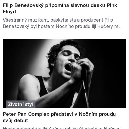
Filip Benešovský připomíná slavnou desku Pink
Floyd
Všestranný muzikant, baskytarista a producent Filip
Benešovský byl hostem Nočního proudu Ilji Kučery ml.
Životní styl
Peter Pan Complex představí v Nočním proudu
svůj debut
Hosty moderátora Ilji Kučery ml. ve čtvrtečním Nočním