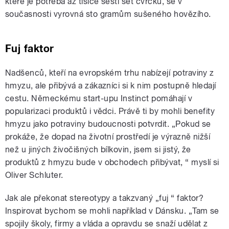
které je potřeba až tisíce šesti set cvrčků, se v
současnosti vyrovná sto gramům sušeného hovězího.
Fuj faktor
Nadšenců, kteří na evropském trhu nabízejí potraviny z
hmyzu, ale přibývá a zákazníci si k nim postupně hledají
cestu. Německému start-upu Instinct pomáhají v
popularizaci produktů i vědci. Právě ti by mohli benefity
hmyzu jako potraviny budoucnosti potvrdit. „Pokud se
prokáže, že dopad na životní prostředí je výrazně nižší
než u jiných živočišných bílkovin, jsem si jistý, že
produktů z hmyzu bude v obchodech přibývat, “ myslí si
Oliver Schluter.
Jak ale překonat stereotypy a takzvaný „fuj “ faktor?
Inspirovat bychom se mohli například v Dánsku. „Tam se
spojily školy, firmy a vláda a opravdu se snaží udělat z