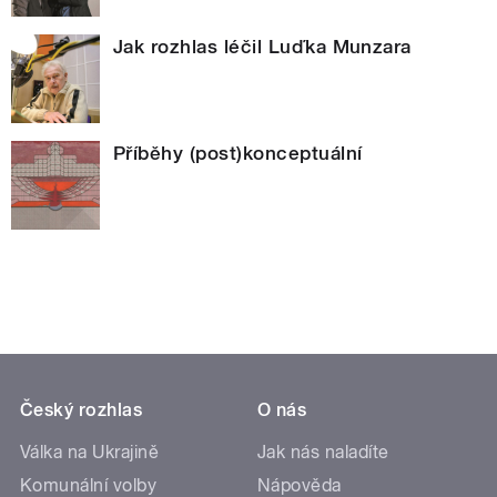
Jak rozhlas léčil Luďka Munzara
Příběhy (post)konceptuální
Český rozhlas
O nás
Válka na Ukrajině
Jak nás naladíte
Komunální volby
Nápověda