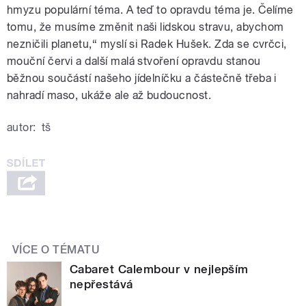
hmyzu populární téma. A teď to opravdu téma je. Čelíme
tomu, že musíme změnit naši lidskou stravu, abychom
nezničili planetu,“ myslí si Radek Hušek. Zda se cvrčci,
mouční červi a další malá stvoření opravdu stanou
běžnou součástí našeho jídelníčku a částečně třeba i
nahradí maso, ukáže ale až budoucnost.
autor:
tš
VÍCE O TÉMATU
Cabaret Calembour v nejlepším
nepřestává