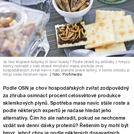
Je libo křupavé kobylky či červí toasty? Podle vědců by lahůdky z hmyzu
mohly nahradit v naší stravě množství masa, protože chov
hospodářských zvířat není k naší planetě právě šetrný. V tomto ohledu si
hmyz vede mnohem lépe.
|
foto:
Profimedia
Podle OSN je chov hospodářských zvířat zodpovědný
za zhruba osmnáct procent celosvětové produkce
skleníkových plynů. Spotřeba masa navíc stále roste a
podle některých expertů je načase hledat jeho
alternativy. Čím ho ale nahradit, pokud se nechceme
vzdát své denní dávky proteinů? Řešením by mohl být
hmyz, jehož chov je podle některých dosavadních