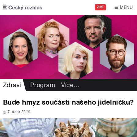
Přejít k hlavnímu obsahu
MENU
ŽIVĚ
Zdraví
Program
Více
…
Bude hmyz součástí našeho jídelníčku?
7. únor 2019