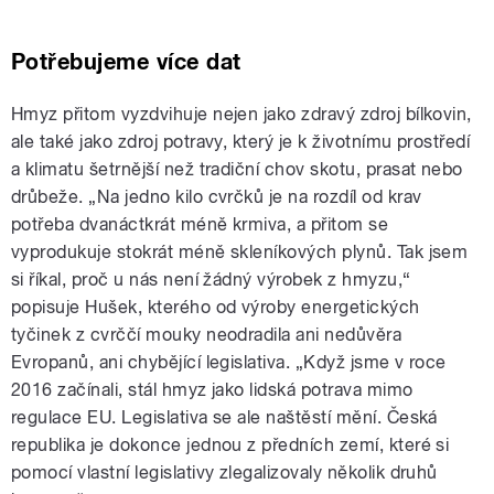
Potřebujeme více dat
Hmyz přitom vyzdvihuje nejen jako zdravý zdroj bílkovin,
ale také jako zdroj potravy, který je k životnímu prostředí
a klimatu šetrnější než tradiční chov skotu, prasat nebo
drůbeže. „Na jedno kilo cvrčků je na rozdíl od krav
potřeba dvanáctkrát méně krmiva, a přitom se
vyprodukuje stokrát méně skleníkových plynů. Tak jsem
si říkal, proč u nás není žádný výrobek z hmyzu,“
popisuje Hušek, kterého od výroby energetických
tyčinek z cvrččí mouky neodradila ani nedůvěra
Evropanů, ani chybějící legislativa. „Když jsme v roce
2016 začínali, stál hmyz jako lidská potrava mimo
regulace EU. Legislativa se ale naštěstí mění. Česká
republika je dokonce jednou z předních zemí, které si
pomocí vlastní legislativy zlegalizovaly několik druhů