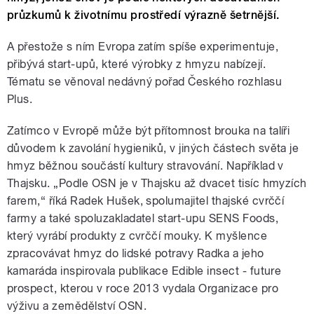
průzkumů k životnímu prostředí výrazně šetrnější.
A přestože s ním Evropa zatím spíše experimentuje,
přibývá start-upů, které výrobky z hmyzu nabízejí.
Tématu se věnoval nedávný pořad Českého rozhlasu
Plus.
Zatímco v Evropě může být přítomnost brouka na talíři
důvodem k zavolání hygieniků, v jiných částech světa je
hmyz běžnou součástí kultury stravování. Například v
Thajsku. „Podle OSN je v Thajsku až dvacet tisíc hmyzích
farem,“ říká Radek Hušek, spolumajitel thajské cvrččí
farmy a také spoluzakladatel start-upu SENS Foods,
který vyrábí produkty z cvrččí mouky. K myšlence
zpracovávat hmyz do lidské potravy Radka a jeho
kamaráda inspirovala publikace Edible insect - future
prospect, kterou v roce 2013 vydala Organizace pro
výživu a zemědělství OSN.