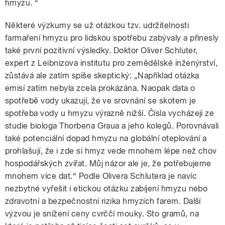
hmyzu. “
Některé výzkumy se už otázkou tzv. udržitelnosti
farmaření hmyzu pro lidskou spotřebu zabývaly a přinesly
také první pozitivní výsledky. Doktor Oliver Schluter,
expert z Leibnizova institutu pro zemědělské inženýrství,
zůstává ale zatím spíše skeptický: „Například otázka
emisí zatím nebyla zcela prokázána. Naopak data o
spotřebě vody ukazují, že ve srovnání se skotem je
spotřeba vody u hmyzu výrazně nižší. Čísla vycházejí ze
studie biologa Thorbena Graua a jeho kolegů. Porovnávali
také potenciální dopad hmyzu na globální oteplování a
prohlašují, že i zde si hmyz vede mnohem lépe než chov
hospodářských zvířat. Můj názor ale je, že potřebujeme
mnohem více dat.“ Podle Olivera Schlutera je navíc
nezbytné vyřešit i etickou otázku zabíjení hmyzu nebo
zdravotní a bezpečnostní rizika hmyzích farem. Další
výzvou je snížení ceny cvrččí mouky. Sto gramů, na