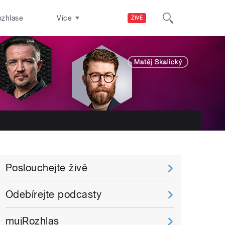
ozhlase
Více
ŽIVĚ
Poslouchejte živě
Odebírejte podcasty
mujRozhlas