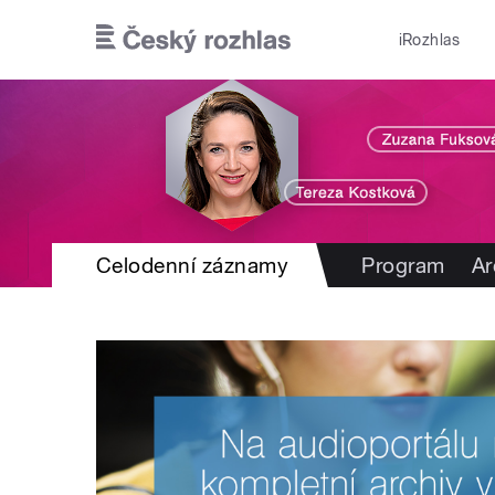
Přejít k hlavnímu obsahu
iRozhlas
Celodenní záznamy
Program
Ar