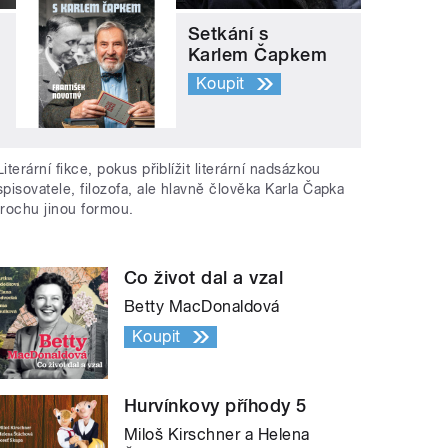
Setkání s
Karlem Čapkem
Koupit
Literární fikce, pokus přiblížit literární nadsázkou
spisovatele, filozofa, ale hlavně člověka Karla Čapka
trochu jinou formou.
Co život dal a vzal
Betty MacDonaldová
Koupit
Hurvínkovy příhody 5
Miloš Kirschner a Helena