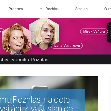
Program
mujRozhlas
Stanice
O r
chiv Týdeníku Rozhlas