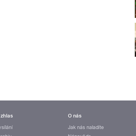
zhlas
O nás
ysílání
Jak nás naladíte