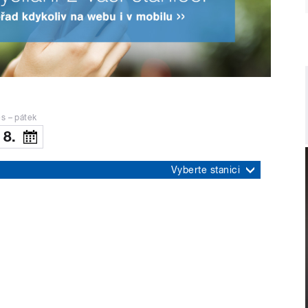
s – pátek
 8.
Vyberte stanici