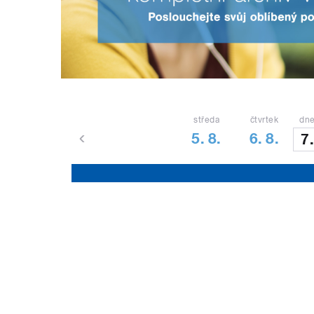
středa
čtvrtek
dne
5. 8.
6. 8.
7.