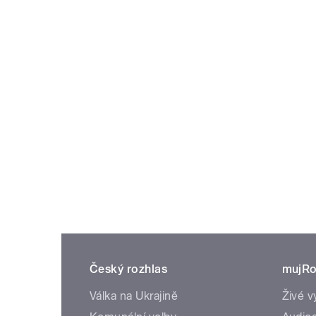
Český rozhlas
mujRo
Válka na Ukrajině
Živé v