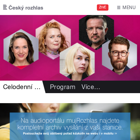
Přejít k hlavnímu obsahu
MENU
ŽIVĚ
Celodenní záznamy
Program
Více
…