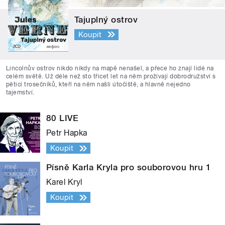
Tajuplný ostrov
Koupit
Lincolnův ostrov nikdo nikdy na mapě nenašel, a přece ho znají lidé na
celém světě. Už déle než sto třicet let na něm prožívají dobrodružství s
pěticí trosečníků, kteří na něm našli útočiště, a hlavně nejedno
tajemství.
80 LIVE
Petr Hapka
Koupit
Písně Karla Kryla pro souborovou hru 1
Karel Kryl
Koupit