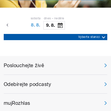
sobota
dnes – neděle
8. 8.
9. 8.
Vyberte stanici
Poslouchejte živě
Odebírejte podcasty
mujRozhlas