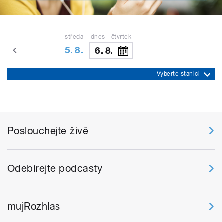
středa
dnes – čtvrtek
5. 8.
6. 8.
Vyberte stanici
Poslouchejte živě
Odebírejte podcasty
mujRozhlas