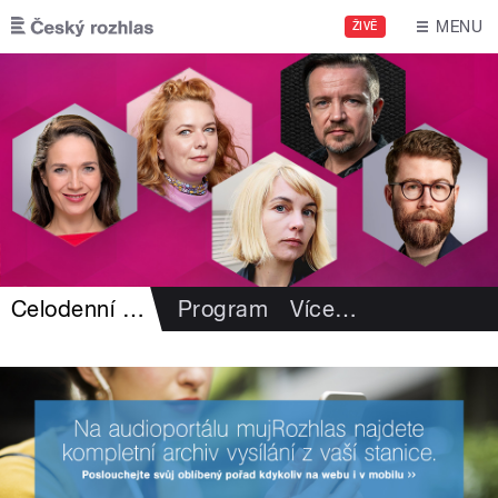
Přejít k hlavnímu obsahu
MENU
ŽIVĚ
Celodenní záznamy
Program
Více
…