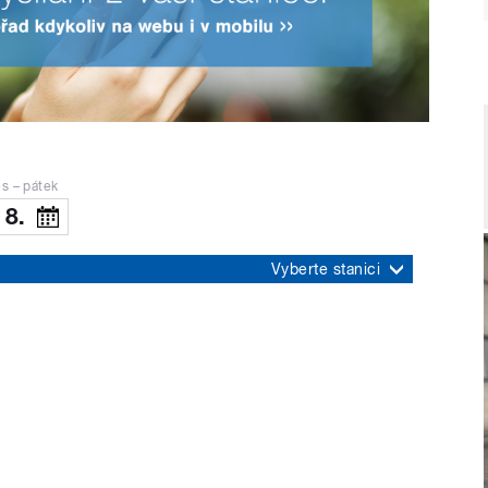
s – pátek
 8.
Vyberte stanici