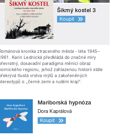
Šikmý kostel 3
Koupit
Románová kronika ztraceného města - léta 1945–
1961. Karin Lednická předkládá do značné míry
převratný, dosavadní paradigma měnící obraz
hornického regionu, jehož zahlazenou historii stále
překrývá tlustá vrstva mýtů a zakořeněných
stereotypů o „černé zemi a rudém kraji“.
Mariborská hypnóza
Dora Kaprálová
Koupit