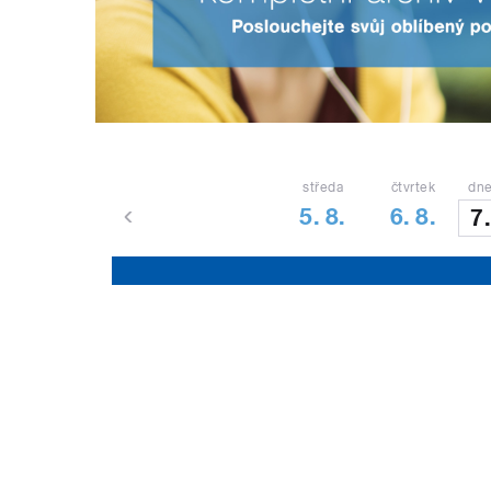
středa
čtvrtek
dne
5. 8.
6. 8.
7.