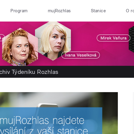
Program
mujRozhlas
Stanice
O r
chiv Týdeníku Rozhlas