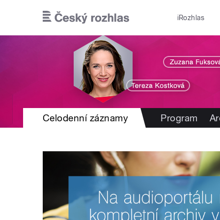
Přejít k hlavnímu obsahu
iRozhlas
Celodenní záznamy
Program
Ar