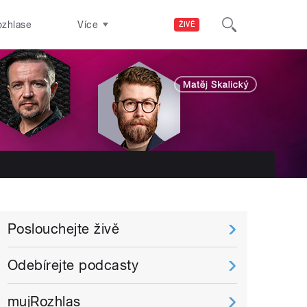
ozhlase
Více
ŽIVĚ
Poslouchejte živě
Odebírejte podcasty
mujRozhlas