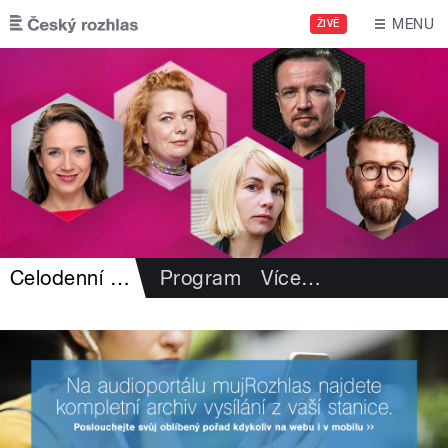
Přejít k hlavnímu obsahu
MENU
ŽIVĚ
Celodenní záznamy
Program
Více
…