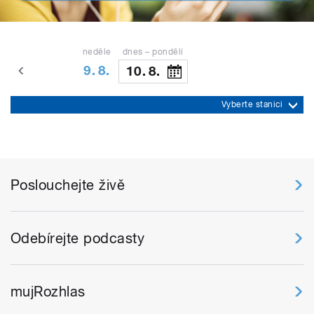
neděle
dnes – pondělí
9. 8.
10. 8.
Vyberte stanici
Poslouchejte živě
Odebírejte podcasty
mujRozhlas