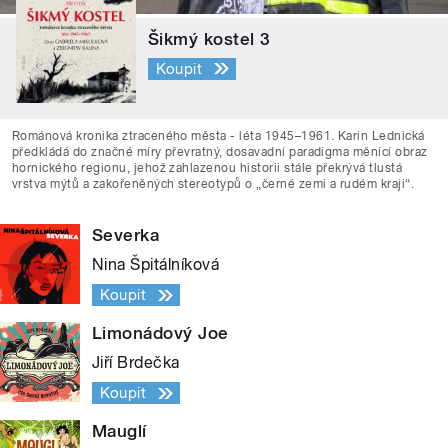
Šikmý kostel 3
Koupit
Románová kronika ztraceného města - léta 1945–1961. Karin Lednická
předkládá do značné míry převratný, dosavadní paradigma měnící obraz
hornického regionu, jehož zahlazenou historii stále překrývá tlustá
vrstva mýtů a zakořeněných stereotypů o „černé zemi a rudém kraji“.
Severka
Nina Špitálníková
Koupit
Limonádový Joe
Jiří Brdečka
Koupit
Mauglí