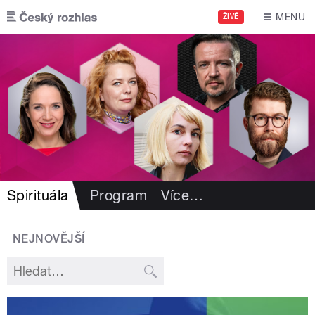
Přejít k hlavnímu obsahu
MENU
ŽIVĚ
Spirituála
Program
Více
…
NEJNOVĚJŠÍ