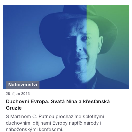
Náboženství
28. říjen 2018
Duchovní Evropa. Svatá Nina a křesťanská
Gruzie
S Martinem C. Putnou procházíme spletitými
duchovními dějinami Evropy napříč národy i
náboženskými konfesemi.