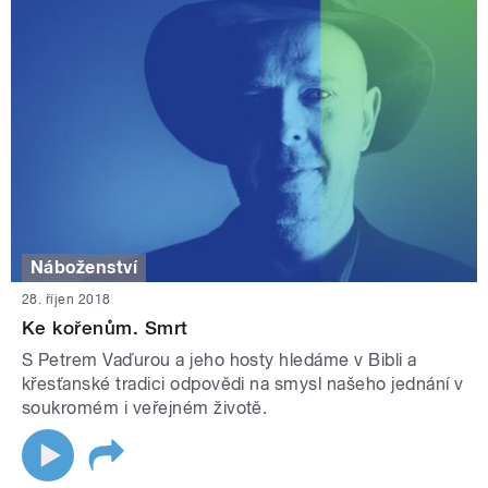
Náboženství
28. říjen 2018
Ke kořenům. Smrt
S Petrem Vaďurou a jeho hosty hledáme v Bibli a
křesťanské tradici odpovědi na smysl našeho jednání v
soukromém i veřejném životě.