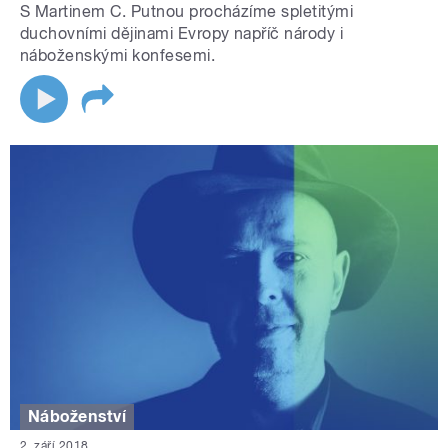
S Martinem C. Putnou procházíme spletitými
duchovními dějinami Evropy napříč národy i
náboženskými konfesemi.
Náboženství
2. září 2018