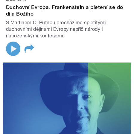
Duchovní Evropa. Frankenstein a pletení se do
díla Božího
S Martinem C. Putnou procházíme spletitými
duchovními dějinami Evropy napříč národy i
náboženskými konfesemi.