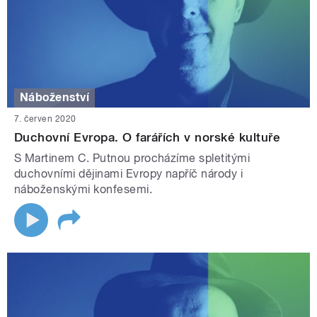
Náboženství
7. červen 2020
Duchovní Evropa. O farářích v norské kultuře
S Martinem C. Putnou procházíme spletitými
duchovními dějinami Evropy napříč národy i
náboženskými konfesemi.