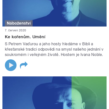
Náboženství
7. červen 2020
Ke kořenům. Umění
S Petrem Vaďurou a jeho hosty hledáme v Bibli a
křesťanské tradici odpovědi na smysl našeho jednání v
soukromém i veřejném životě. Hostem je Ivana Noble.