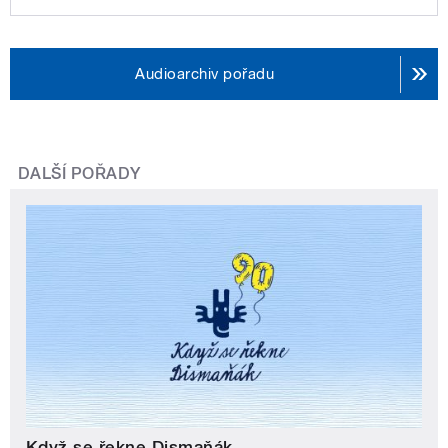
Audioarchiv pořadu
DALŠÍ POŘADY
Když se řekne Dismaňák