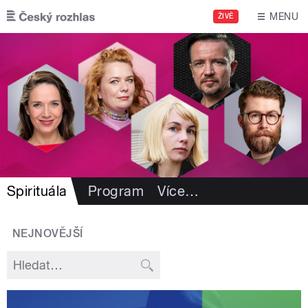
Přejít k hlavnímu obsahu
MENU
ŽIVĚ
Spirituála
Program
Více
…
NEJNOVĚJŠÍ