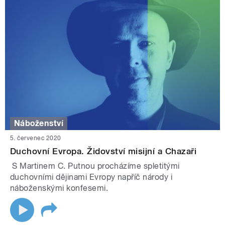
Náboženství
5. červenec 2020
Duchovní Evropa. Židovství misijní a Chazaři
S Martinem C. Putnou procházíme spletitými
duchovními dějinami Evropy napříč národy i
náboženskými konfesemi.