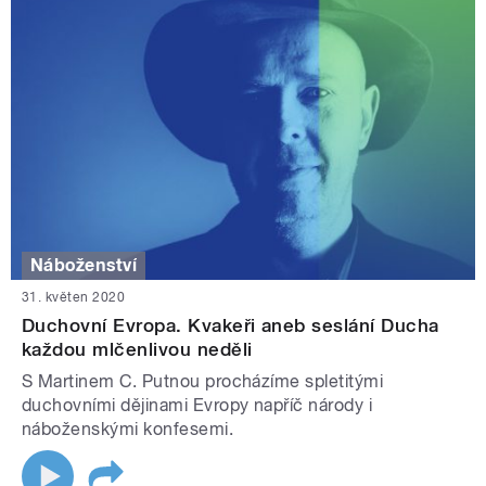
Náboženství
31. květen 2020
Duchovní Evropa. Kvakeři aneb seslání Ducha
každou mlčenlivou neděli
S Martinem C. Putnou procházíme spletitými
duchovními dějinami Evropy napříč národy i
náboženskými konfesemi.