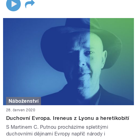
Náboženství
28. červen 2020
Duchovní Evropa. Ireneus z Lyonu a heretikobití
S Martinem C. Putnou procházíme spletitými
duchovními dějinami Evropy napříč národy i