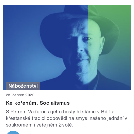
Náboženství
28. červen 2020
Ke kořenům. Socialismus
S Petrem Vaďurou a jeho hosty hledáme v Bibli a
křesťanské tradici odpovědi na smysl našeho jednání v
soukromém i veřejném životě.