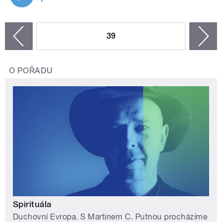
STRÁNKY
39
n
zí
O POŘADU
Spirituála
Duchovní Evropa. S Martinem C. Putnou procházíme