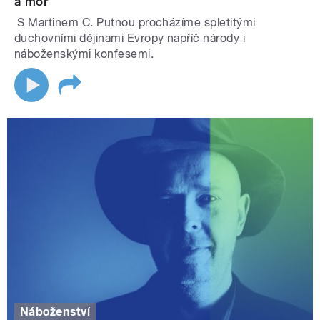
a mor
S Martinem C. Putnou procházíme spletitými
duchovními dějinami Evropy napříč národy i
náboženskými konfesemi.
Náboženství