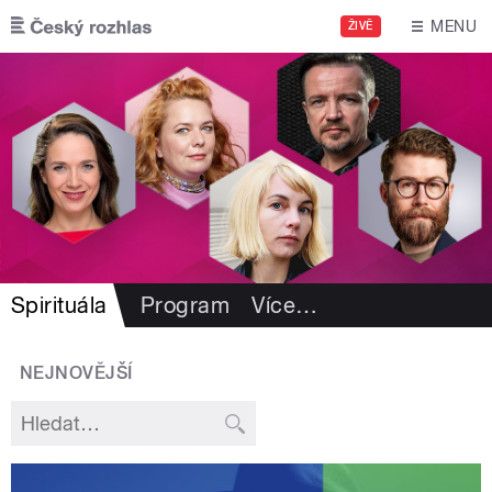
Přejít k hlavnímu obsahu
MENU
ŽIVĚ
Spirituála
Program
Více
…
NEJNOVĚJŠÍ