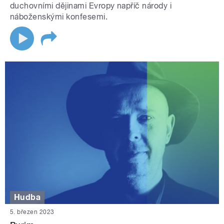
duchovními dějinami Evropy napříč národy i
náboženskými konfesemi.
Hudba
5. březen 2023