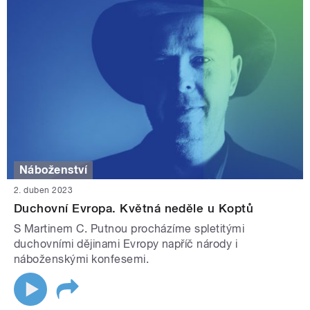
Náboženství
2. duben 2023
Duchovní Evropa. Květná neděle u Koptů
S Martinem C. Putnou procházíme spletitými
duchovními dějinami Evropy napříč národy i
náboženskými konfesemi.