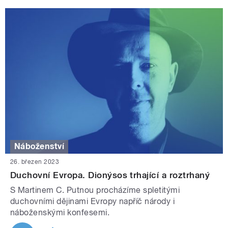
Náboženství
26. březen 2023
Duchovní Evropa. Dionýsos trhající a roztrhaný
S Martinem C. Putnou procházíme spletitými
duchovními dějinami Evropy napříč národy i
náboženskými konfesemi.