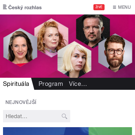
Přejít k hlavnímu obsahu
MENU
ŽIVĚ
Spirituála
Program
Více
…
NEJNOVĚJŠÍ