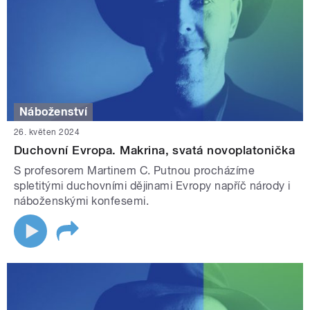
Náboženství
26. květen 2024
Duchovní Evropa. Makrina, svatá novoplatonička
S profesorem Martinem C. Putnou procházíme
spletitými duchovními dějinami Evropy napříč národy i
náboženskými konfesemi.