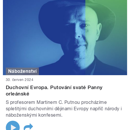
Náboženství
30. červen 2024
Duchovní Evropa. Putování svaté Panny
orleánské
S profesorem Martinem C. Putnou procházíme
spletitými duchovními dějinami Evropy napříč národy i
náboženskými konfesemi.