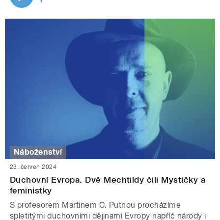
Náboženství
23. červen 2024
Duchovní Evropa. Dvě Mechtildy čili Mystičky a
feministky
S profesorem Martinem C. Putnou procházíme
spletitými duchovními dějinami Evropy napříč národy i