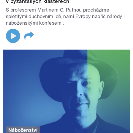
v byzantských klášterech
S profesorem Martinem C. Putnou procházíme
spletitými duchovními dějinami Evropy napříč národy i
náboženskými konfesemi.
Náboženství