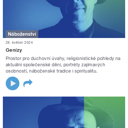
Náboženství
26. květen 2024
Genízy
Prostor pro duchovní úvahy, religionistické pohledy na
aktuální společenské dění, portréty zajímavých
osobností, náboženské tradice i spiritualitu.