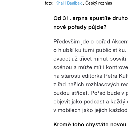
foto:
Khalil Baalbaki
,
Český rozhlas
Od 31. srpna spustíte druh
nové pořady půjde?
Především jde o pořad Akcen
o hlubší kulturní publicistik
dvacet až třicet minut posvítí
scénou a může mít i kontrover
na starosti editorka Petra Ku
z řad našich rozhlasových red
budou střídat. Pořad bude v 
objevit jako podcast a každý 
v mobilech jako jejich každod
Kromě toho chystáte novou 