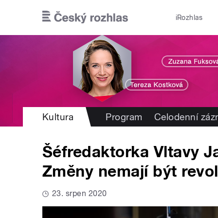
Přejít k hlavnímu obsahu
iRozhlas
Kultura
Program
Celodenní zá
Šéfredaktorka Vltavy J
Změny nemají být revolu
23. srpen 2020