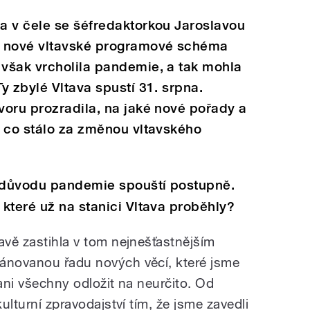
a v čele se šéfredaktorkou Jaroslavou
t nové vltavské programové schéma
však vrcholila pandemie, a tak mohla
y zbylé Vltava spustí 31. srpna.
oru prozradila, na jaké nové pořady a
i co stálo za změnou vltavského
 důvodu pandemie spouští postupně.
které už na stanici Vltava proběhly?
avě zastihla v tom nejnešťastnějším
lánovanou řadu nových věcí, které jsme
 ani všechny odložit na neurčito. Od
kulturní zpravodajství tím, že jsme zavedli