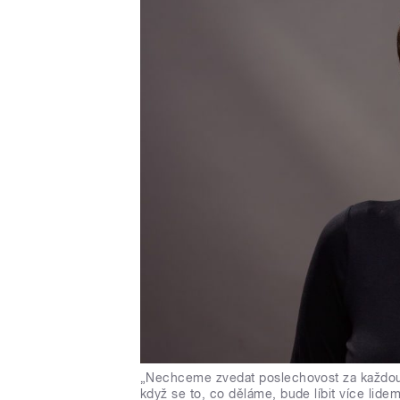
„Nechceme zvedat poslechovost za každou 
když se to, co děláme, bude líbit více lide