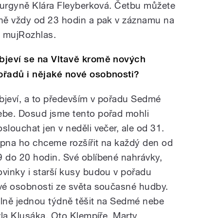
turgyně Klára Fleyberková. Četbu můžete
ně vždy od 23 hodin a pak v záznamu na
e mujRozhlas.
bjeví se na Vltavě kromě nových
ořadů i nějaké nové osobnosti?
bjeví, a to především v pořadu Sedmé
ebe. Dosud jsme tento pořad mohli
oslouchat jen v neděli večer, ale od 31.
rpna ho chceme rozšířit na každý den od
9 do 20 hodin. Své oblíbené nahrávky,
ovinky i starší kusy budou v pořadu
vé osobnosti ze světa současné hudby.
lně jednou týdně těšit na Sedmé nebe
vla Klusáka, Oto Klempíře, Marty