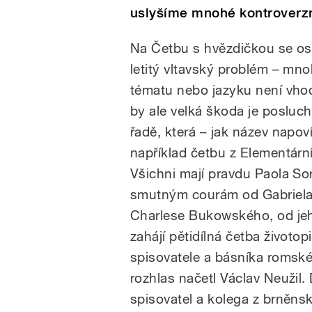
uslyšíme mnohé kontroverz
Na Četbu s hvězdičkou se os
letitý vltavský problém – mnoh
tématu nebo jazyku není vhod
by ale velká škoda je posluc
řadě, která – jak název napo
například četbu z Elementárn
Všichni mají pravdu Paola S
smutným courám od Gabriela 
Charlese Bukowského, od jeho
zahájí pětidílná četba životop
spisovatele a básníka romsk
rozhlas načetl Václav Neužil
spisovatel a kolega z brněns