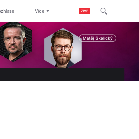
ozhlase
Více
ŽIVĚ