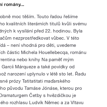
ní romány...
obně moc těším. Touto řadou řešíme
o kvalitních literárních titulů kvůli svému
ných k vysílání před 22. hodinou. Byla
hačům nezprostředkovat vůbec. V této
vídá – není vhodná pro děti, uvedeme
ích částic Michela Houellebecqa, románu
orrentina nebo knihy Na paměť mým
Garcíi Márqueze a také povídky od
ž narození uplynulo v létě sto let. Řadu
isné prózy Tatitatitati maďarského
ého původu Tamáse Jónáse, kterou pro
. Dramaturgem Četby s hvězdičkou je
kého rozhlasu Ludvík Němec a za Vltavu