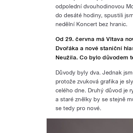
odpolední dvouhodinovou Moz
do desáté hodiny, spustili j
nedělní Koncert bez hranic.
Od 29. června má Vltava no
Dvořáka a nové staniční hl
Neužila. Co bylo důvodem 
Důvody byly dva. Jednak jsme 
protože zvuková grafika je sly
celého dne. Druhý důvod je r
a staré znělky by se stejně 
se tedy pro nové.