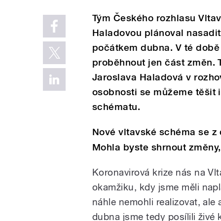
Tým Českého rozhlasu Vltav
Haladovou plánoval nasadi
počátkem dubna. V té době 
proběhnout jen část změn. T
Jaroslava Haladová v rozhov
osobnosti se můžeme těšit 
schématu.
Nové vltavské schéma se z
Mohla byste shrnout změny, 
Koronavirová krize nás na Vlt
okamžiku, kdy jsme měli nap
náhle nemohli realizovat, ale
dubna jsme tedy posílili živé 