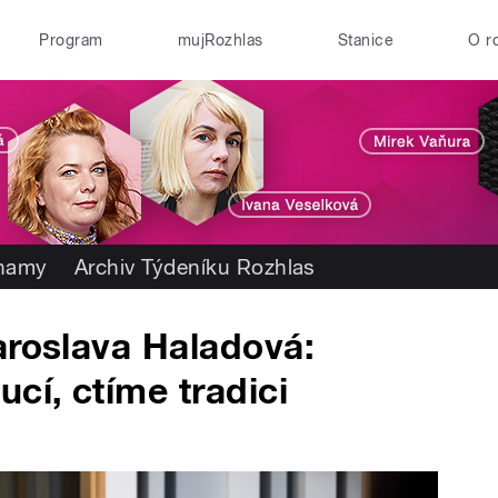
Program
mujRozhlas
Stanice
O r
znamy
Archiv Týdeníku Rozhlas
aroslava Haladová:
cí, ctíme tradici