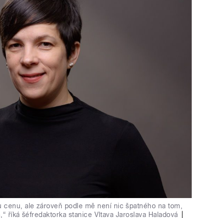
cenu, ale zároveň podle mě není nic špatného na tom,
m,“ říká šéfredaktorka stanice Vltava Jaroslava Haladová
|