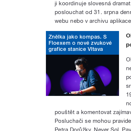
ji koordinuje slovesná drama
poslouchat od 31. srpna den
webu nebo v archivu aplikac
O
Znělka jako kompas. S
Floexem o nové zvukové
p
grafice stanice Vltava
O
n
p
s
1
n
pouštět a komentovat zajíma
Posluchači se mohou pravide
Petra Dorůžky, Never Sol, Pa