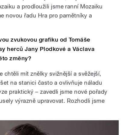
aiku a prodloužili jsme ranní Mozaiku
sme novou řadu Hra pro pamětníky a
vou zvukovou grafiku od Tomáše
asy herců Jany Plodkové a Václava
této změny?
chtěli mít znělky svižnější a svěžejší,
šet na stanici často a ovlivňuje náladu
yze praktický – zavedli jsme nové pořady
musely výrazně upravovat. Rozhodli jsme