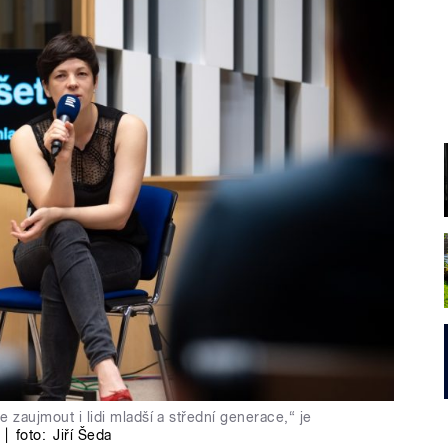
zaujmout i lidi mladší a střední generace,“ je
|
foto:
Jiří Šeda