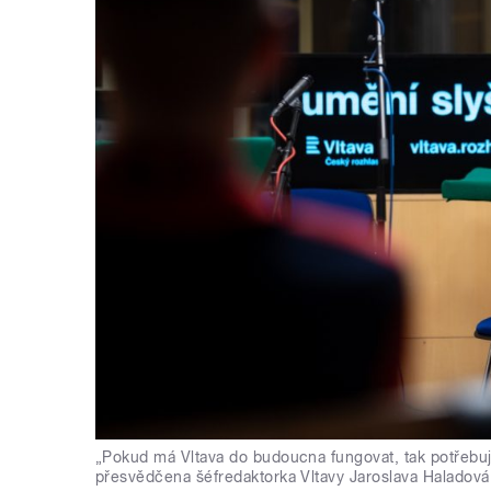
„Pokud má Vltava do budoucna fungovat, tak potřebuje 
přesvědčena šéfredaktorka Vltavy Jaroslava Haladová