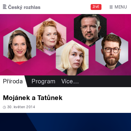
Přejít k hlavnímu obsahu
MENU
ŽIVĚ
Příroda
Program
Více
…
Mojánek a Tatůnek
30. květen 2014