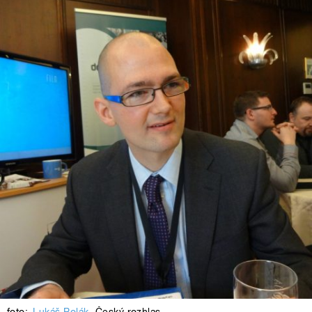
foto:
Lukáš Polák
,
Český rozhlas