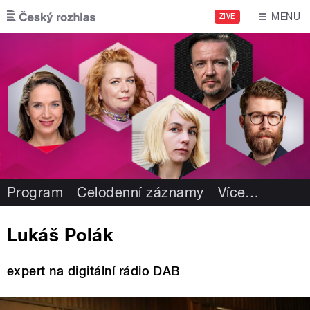
Přejít k hlavnímu obsahu
MENU
ŽIVĚ
Program
Celodenní záznamy
Více
…
Lukáš Polák
expert na digitální rádio DAB