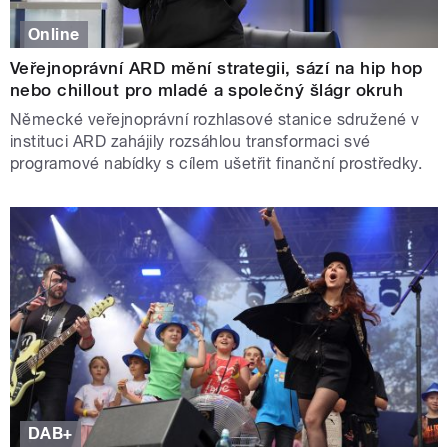
Online
Veřejnoprávní ARD mění strategii, sází na hip hop
nebo chillout pro mladé a společný šlágr okruh
Německé veřejnoprávní rozhlasové stanice sdružené v
instituci ARD zahájily rozsáhlou transformaci své
programové nabídky s cílem ušetřit finanční prostředky.
DAB+