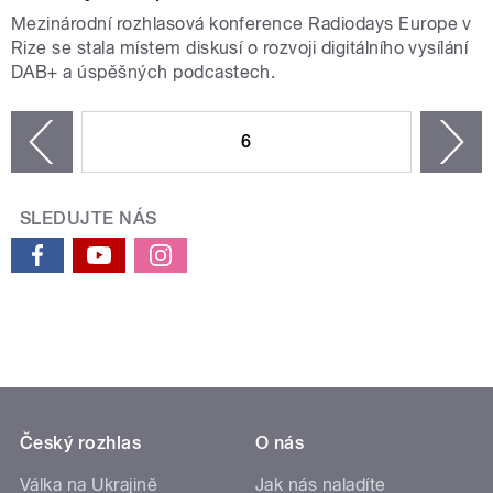
Mezinárodní rozhlasová konference Radiodays Europe v
Rize se stala místem diskusí o rozvoji digitálního vysílání
DAB+ a úspěšných podcastech.
STRÁNKY
6
n
zí
SLEDUJTE NÁS
Český rozhlas
O nás
Válka na Ukrajině
Jak nás naladíte