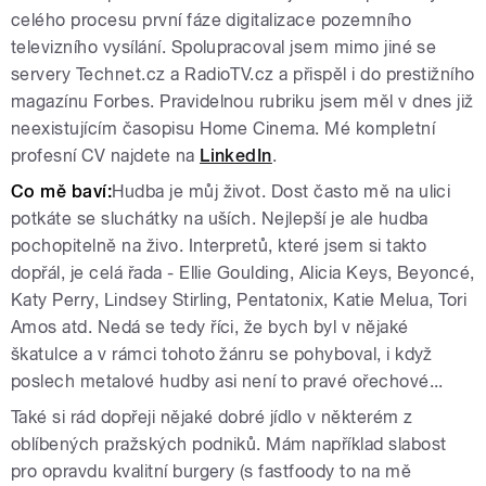
celého procesu první fáze digitalizace pozemního
televizního vysílání. Spolupracoval jsem mimo jiné se
servery Technet.cz a RadioTV.cz a přispěl i do prestižního
magazínu Forbes. Pravidelnou rubriku jsem měl v dnes již
neexistujícím časopisu Home Cinema. Mé kompletní
profesní CV najdete na
LinkedIn
.
Co mě baví:
Hudba je můj život. Dost často mě na ulici
potkáte se sluchátky na uších. Nejlepší je ale hudba
pochopitelně na živo. Interpretů, které jsem si takto
dopřál, je celá řada - Ellie Goulding, Alicia Keys, Beyoncé,
Katy Perry, Lindsey Stirling, Pentatonix, Katie Melua, Tori
Amos atd. Nedá se tedy říci, že bych byl v nějaké
škatulce a v rámci tohoto žánru se pohyboval, i když
poslech metalové hudby asi není to pravé ořechové...
Také si rád dopřeji nějaké dobré jídlo v některém z
oblíbených pražských podniků. Mám například slabost
pro opravdu kvalitní burgery (s fastfoody to na mě