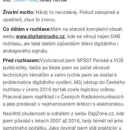
Životní motto:
Nikdy to nevzdávej. Pokud zakopneš a
upadneš, zkus to znovu.
Co dělám v rozhlase:
Mám na starosti kompletní obsah
webu
www.digitalniradio.cz
, kde se věnují nejen DAB
rozhlasu, ale také dalším způsobům šíření digitálního i
analogového signálu.
Před rozhlasem:
Vystudoval jsem SPŠST Panská a VOŠ
publicistiky, takže po škole jsem se začal věnovat
technickým tématům a velmi rychle jsem se dostal k
problematice digitálního vysílání. Můj nástup do Českého
rozhlasu v únoru 2016 byl tak zcela logickou volbou.
Pracoval jsem například i v Českých Radiokomunikacích
a jako prodavač v nejmenovaném řetězci s elektronikou.
Největší zkušenosti si odnáším z webu DigiZone.cz, kde
jsem působil v letech 2007 až 2016, tedy téměř od jeho
samotného počátku. Jako novinář jsem stál prakticky u