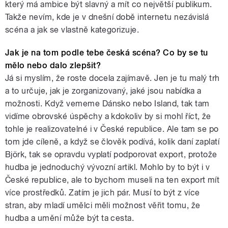
který má ambice být slavný a mít co největší publikum.
Takže nevím, kde je v dnešní době internetu nezávislá
scéna a jak se vlastně kategorizuje.
Jak je na tom podle tebe česká scéna? Co by se tu
mělo nebo dalo zlepšit?
Já si myslím, že roste docela zajímavě. Jen je tu malý trh
a to určuje, jak je zorganizovaný, jaké jsou nabídka a
možnosti. Když vememe Dánsko nebo Island, tak tam
vidíme obrovské úspěchy a kdokoliv by si mohl říct, že
tohle je realizovatelné i v České republice. Ale tam se po
tom jde cíleně, a když se člověk podívá, kolik daní zaplatí
Björk, tak se opravdu vyplatí podporovat export, protože
hudba je jednoduchý vývozní artikl. Mohlo by to být i v
České republice, ale to bychom museli na ten export mít
více prostředků. Zatím je jich pár. Musí to být z více
stran, aby mladí umělci měli možnost věřit tomu, že
hudba a umění může být ta cesta.