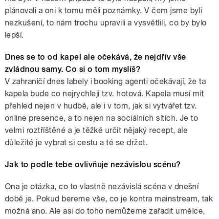
plánovali a oni k tomu měli poznámky. V čem jsme byli
nezkušení, to nám trochu upravili a vysvětlili, co by bylo
lepší.
Dnes se to od kapel ale očekává, že nejdřív vše
zvládnou samy. Co si o tom myslíš?
V zahraničí dnes labely i booking agenti očekávají, že ta
kapela bude co nejrychleji tzv. hotová. Kapela musí mít
přehled nejen v hudbě, ale i v tom, jak si vytvářet tzv.
online presence, a to nejen na sociálních sítích. Je to
velmi roztříštěné a je těžké určit nějaký recept, ale
důležité je vybrat si cestu a té se držet.
Jak to podle tebe ovlivňuje nezávislou scénu?
Ona je otázka, co to vlastně nezávislá scéna v dnešní
době je. Pokud bereme vše, co je kontra mainstream, tak
možná ano. Ale asi do toho nemůžeme zařadit umělce,