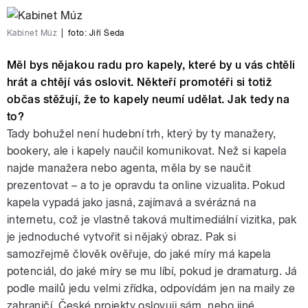
Kabinet Múz
|
foto:
Jiří Šeda
Měl bys nějakou radu pro kapely, které by u vás chtěli
hrát a chtějí vás oslovit. Někteří promotéři si totiž
občas stěžují, že to kapely neumí udělat. Jak tedy na
to?
Tady bohužel není hudební trh, který by ty manažery,
bookery, ale i kapely naučil komunikovat. Než si kapela
najde manažera nebo agenta, měla by se naučit
prezentovat – a to je opravdu ta online vizualita. Pokud
kapela vypadá jako jasná, zajímavá a svérázná na
internetu, což je vlastně taková multimediální vizitka, pak
je jednoduché vytvořit si nějaký obraz. Pak si
samozřejmě člověk ověřuje, do jaké míry má kapela
potenciál, do jaké míry se mu líbí, pokud je dramaturg. Já
podle mailů jedu velmi zřídka, odpovídám jen na maily ze
zahraničí. České projekty oslovuji sám, nebo jiné