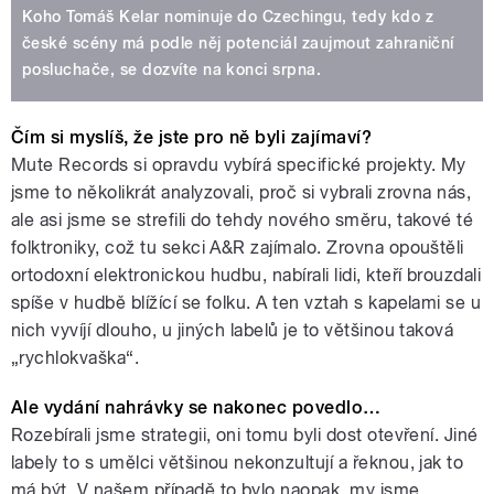
Koho Tomáš Kelar nominuje do Czechingu, tedy kdo z
české scény má podle něj potenciál zaujmout zahraniční
posluchače, se dozvíte na konci srpna.
Čím si myslíš, že jste pro ně byli zajímaví?
Mute Records si opravdu vybírá specifické projekty. My
jsme to několikrát analyzovali, proč si vybrali zrovna nás,
ale asi jsme se strefili do tehdy nového směru, takové té
folktroniky, což tu sekci A&R zajímalo. Zrovna opouštěli
ortodoxní elektronickou hudbu, nabírali lidi, kteří brouzdali
spíše v hudbě blížící se folku. A ten vztah s kapelami se u
nich vyvíjí dlouho, u jiných labelů je to většinou taková
„rychlokvaška“.
Ale vydání nahrávky se nakonec povedlo…
Rozebírali jsme strategii, oni tomu byli dost otevření. Jiné
labely to s umělci většinou nekonzultují a řeknou, jak to
má být. V našem případě to bylo naopak, my jsme