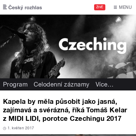
Přejít k hlavnímu obsahu
MENU
ŽIVĚ
Program
Celodenní záznamy
Více
…
Kapela by měla působit jako jasná,
zajímavá a svérázná, říká Tomáš Kelar
z MIDI LIDI, porotce Czechingu 2017
1. květen 2017