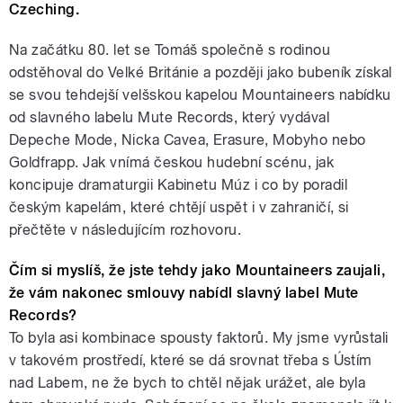
Czeching.
Na začátku 80. let se Tomáš společně s rodinou
odstěhoval do Velké Británie a později jako bubeník získal
se svou tehdejší velšskou kapelou Mountaineers nabídku
od slavného labelu Mute Records, který vydával
Depeche Mode, Nicka Cavea, Erasure, Mobyho nebo
Goldfrapp. Jak vnímá českou hudební scénu, jak
koncipuje dramaturgii Kabinetu Múz i co by poradil
českým kapelám, které chtějí uspět i v zahraničí, si
přečtěte v následujícím rozhovoru.
Čím si myslíš, že jste tehdy jako Mountaineers zaujali,
že vám nakonec smlouvy nabídl slavný label Mute
Records?
To byla asi kombinace spousty faktorů. My jsme vyrůstali
v takovém prostředí, které se dá srovnat třeba s Ústím
nad Labem, ne že bych to chtěl nějak urážet, ale byla