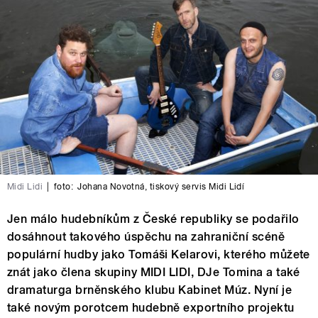
Midi Lidi
|
foto:
Johana Novotná
,
tiskový servis Midi Lidí
Jen málo hudebníkům z České republiky se podařilo
dosáhnout takového úspěchu na zahraniční scéně
populární hudby jako Tomáši Kelarovi, kterého můžete
znát jako člena skupiny MIDI LIDI, DJe Tomina a také
dramaturga brněnského klubu Kabinet Múz. Nyní je
také novým porotcem hudebně exportního projektu