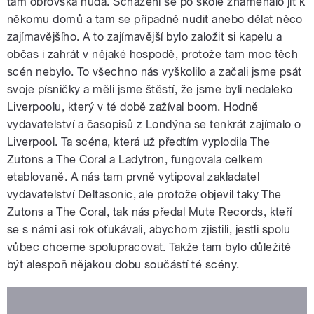
tam obrovská nuda. Scházení se po škole znamenalo jít k
někomu domů a tam se případně nudit anebo dělat něco
zajímavějšího. A to zajímavější bylo založit si kapelu a
občas i zahrát v nějaké hospodě, protože tam moc těch
scén nebylo. To všechno nás vyškolilo a začali jsme psát
svoje písničky a měli jsme štěstí, že jsme byli nedaleko
Liverpoolu, který v té době zažíval boom. Hodně
vydavatelství a časopisů z Londýna se tenkrát zajímalo o
Liverpool. Ta scéna, která už předtím vyplodila The
Zutons a The Coral a Ladytron, fungovala celkem
etablovaně. A nás tam prvně vytipoval zakladatel
vydavatelství Deltasonic, ale protože objevil taky The
Zutons a The Coral, tak nás předal Mute Records, kteří
se s námi asi rok oťukávali, abychom zjistili, jestli spolu
vůbec chceme spolupracovat. Takže tam bylo důležité
být alespoň nějakou dobu součástí té scény.