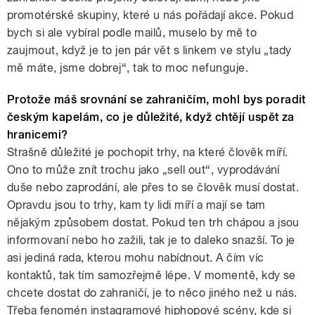
promotérské skupiny, které u nás pořádají akce. Pokud
bych si ale vybíral podle mailů, muselo by mě to
zaujmout, když je to jen pár vět s linkem ve stylu „tady
mě máte, jsme dobrej“, tak to moc nefunguje.
Protože máš srovnání se zahraničím, mohl bys poradit
českým kapelám, co je důležité, když chtějí uspět za
hranicemi?
Strašně důležité je pochopit trhy, na které člověk míří.
Ono to může znít trochu jako „sell out“, vyprodávání
duše nebo zaprodání, ale přes to se člověk musí dostat.
Opravdu jsou to trhy, kam ty lidi míří a mají se tam
nějakým způsobem dostat. Pokud ten trh chápou a jsou
informovaní nebo ho zažili, tak je to daleko snazší. To je
asi jediná rada, kterou mohu nabídnout. A čím víc
kontaktů, tak tím samozřejmě lépe. V momentě, kdy se
chcete dostat do zahraničí, je to něco jiného než u nás.
Třeba fenomén instagramové hiphopové scény, kde si