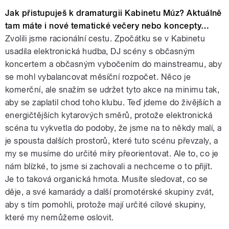
Jak přistupuješ k dramaturgii Kabinetu Múz? Aktuálně
tam máte i nové tematické večery nebo koncepty…
Zvolili jsme racionální cestu. Zpočátku se v Kabinetu
usadila elektronická hudba, DJ scény s občasným
koncertem a občasným vybočením do mainstreamu, aby
se mohl vybalancovat měsíční rozpočet. Něco je
komerční, ale snažím se udržet tyto akce na minimu tak,
aby se zaplatil chod toho klubu. Teď jdeme do živějších a
energičtějších kytarových směrů, protože elektronická
scéna tu vykvetla do podoby, že jsme na to někdy malí, a
je spousta dalších prostorů, které tuto scénu převzaly, a
my se musíme do určité míry přeorientovat. Ale to, co je
nám blízké, to jsme si zachovali a nechceme o to přijít.
Je to taková organická hmota. Musíte sledovat, co se
děje, a své kamarády a další promotérské skupiny zvát,
aby s tím pomohli, protože mají určité cílové skupiny,
které my nemůžeme oslovit.